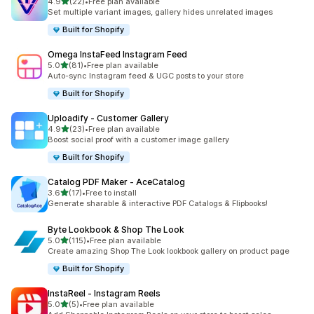
เต็ม 5 ดาว
4.9
(22)
•
Free plan available
ทั้งหมด 22 รีวิว
Set multiple variant images, gallery hides unrelated images
Built for Shopify
Omega InstaFeed Instagram Feed
เต็ม 5 ดาว
5.0
(81)
•
Free plan available
ทั้งหมด 81 รีวิว
Auto-sync Instagram feed & UGC posts to your store
Built for Shopify
Uploadify ‑ Customer Gallery
เต็ม 5 ดาว
4.9
(23)
•
Free plan available
ทั้งหมด 23 รีวิว
Boost social proof with a customer image gallery
Built for Shopify
Catalog PDF Maker ‑ AceCatalog
เต็ม 5 ดาว
3.6
(17)
•
Free to install
ทั้งหมด 17 รีวิว
Generate sharable & interactive PDF Catalogs & Flipbooks!
Byte Lookbook & Shop The Look
เต็ม 5 ดาว
5.0
(115)
•
Free plan available
ทั้งหมด 115 รีวิว
Create amazing Shop The Look lookbook gallery on product page
Built for Shopify
InstaReel ‑ Instagram Reels
เต็ม 5 ดาว
5.0
(5)
•
Free plan available
ทั้งหมด 5 รีวิว