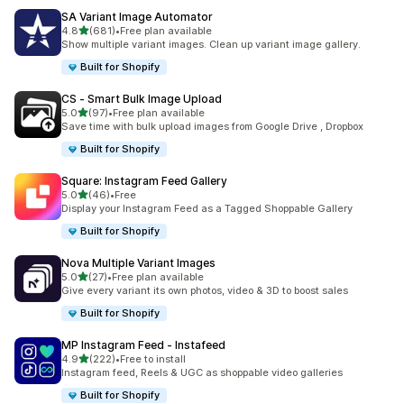
SA Variant Image Automator
เต็ม 5 ดาว
4.8
(681)
•
Free plan available
ทั้งหมด 681 รีวิว
Show multiple variant images. Clean up variant image gallery.
Built for Shopify
CS ‑ Smart Bulk Image Upload
เต็ม 5 ดาว
5.0
(97)
•
Free plan available
ทั้งหมด 97 รีวิว
Save time with bulk upload images from Google Drive , Dropbox
Built for Shopify
Square: Instagram Feed Gallery
เต็ม 5 ดาว
5.0
(46)
•
Free
ทั้งหมด 46 รีวิว
Display your Instagram Feed as a Tagged Shoppable Gallery
Built for Shopify
Nova Multiple Variant Images
เต็ม 5 ดาว
5.0
(27)
•
Free plan available
ทั้งหมด 27 รีวิว
Give every variant its own photos, video & 3D to boost sales
Built for Shopify
MP Instagram Feed ‑ Instafeed
เต็ม 5 ดาว
4.9
(222)
•
Free to install
ทั้งหมด 222 รีวิว
Instagram feed, Reels & UGC as shoppable video galleries
Built for Shopify