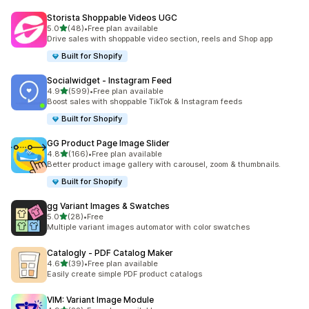
Storista Shoppable Videos UGC
เต็ม 5 ดาว
5.0
(48)
•
Free plan available
ทั้งหมด 48 รีวิว
Drive sales with shoppable video section, reels and Shop app
Built for Shopify
Socialwidget ‑ Instagram Feed
เต็ม 5 ดาว
4.9
(599)
•
Free plan available
ทั้งหมด 599 รีวิว
Boost sales with shoppable TikTok & Instagram feeds
Built for Shopify
GG Product Page Image Slider
เต็ม 5 ดาว
4.8
(166)
•
Free plan available
ทั้งหมด 166 รีวิว
Better product image gallery with carousel, zoom & thumbnails.
Built for Shopify
gg Variant Images & Swatches
เต็ม 5 ดาว
5.0
(28)
•
Free
ทั้งหมด 28 รีวิว
Multiple variant images automator with color swatches
Catalogly ‑ PDF Catalog Maker
เต็ม 5 ดาว
4.6
(39)
•
Free plan available
ทั้งหมด 39 รีวิว
Easily create simple PDF product catalogs
VIM: Variant Image Module