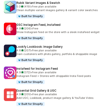
Rubik Variant Images & Swatch
เต็ม 5 ดาว
5.0
(419)
•
Free plan available
ทั้งหมด 419 รีวิว
Clean multiple variant images gallery & variant color swatches
Built for Shopify
GSC Instagram Feed, Instafeed
เต็ม 5 ดาว
4.9
(206)
•
Free
ทั้งหมด 206 รีวิว
Show Instagram feed on the store with a sleek instafeed widget
Built for Shopify
Lookfy Lookbook: Image Gallery
เต็ม 5 ดาว
4.8
(207)
•
Free plan available
ทั้งหมด 207 รีวิว
Gain customers with photo gallery, portfolio & shoppable image
Built for Shopify
Instafeed for Instagram Feed
เต็ม 5 ดาว
4.9
(372)
•
Free plan available
ทั้งหมด 372 รีวิว
Instagram Feed + Stories with shoppable Insta Feed posts
Built for Shopify
Essential Grid Gallery & UGC
เต็ม 5 ดาว
4.9
(205)
•
Free plan available
ทั้งหมด 205 รีวิว
Add UGC, Lookbook, product image gallery & YouTube Video.
Built for Shopify