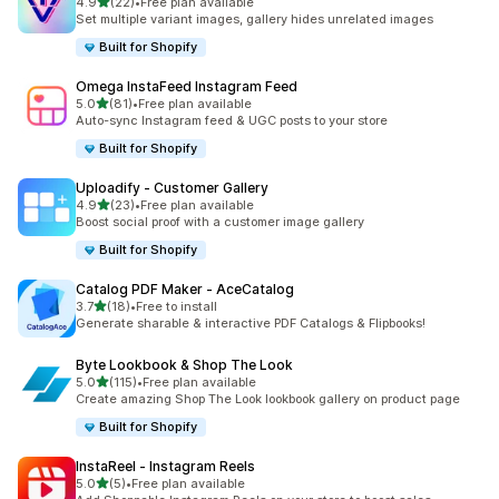
เต็ม 5 ดาว
4.9
(22)
•
Free plan available
ทั้งหมด 22 รีวิว
Set multiple variant images, gallery hides unrelated images
Built for Shopify
Omega InstaFeed Instagram Feed
เต็ม 5 ดาว
5.0
(81)
•
Free plan available
ทั้งหมด 81 รีวิว
Auto-sync Instagram feed & UGC posts to your store
Built for Shopify
Uploadify ‑ Customer Gallery
เต็ม 5 ดาว
4.9
(23)
•
Free plan available
ทั้งหมด 23 รีวิว
Boost social proof with a customer image gallery
Built for Shopify
Catalog PDF Maker ‑ AceCatalog
เต็ม 5 ดาว
3.7
(18)
•
Free to install
ทั้งหมด 18 รีวิว
Generate sharable & interactive PDF Catalogs & Flipbooks!
Byte Lookbook & Shop The Look
เต็ม 5 ดาว
5.0
(115)
•
Free plan available
ทั้งหมด 115 รีวิว
Create amazing Shop The Look lookbook gallery on product page
Built for Shopify
InstaReel ‑ Instagram Reels
เต็ม 5 ดาว
5.0
(5)
•
Free plan available
ทั้งหมด 5 รีวิว