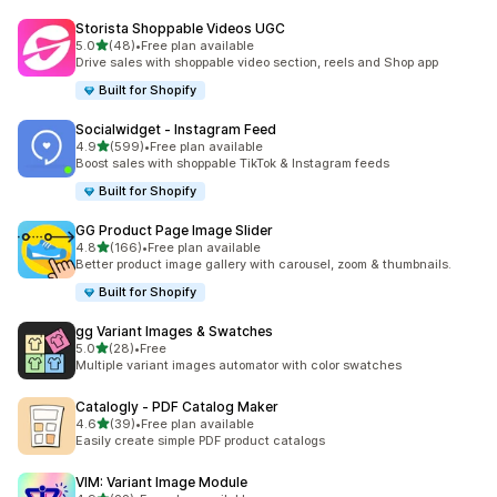
Storista Shoppable Videos UGC
เต็ม 5 ดาว
5.0
(48)
•
Free plan available
ทั้งหมด 48 รีวิว
Drive sales with shoppable video section, reels and Shop app
Built for Shopify
Socialwidget ‑ Instagram Feed
เต็ม 5 ดาว
4.9
(599)
•
Free plan available
ทั้งหมด 599 รีวิว
Boost sales with shoppable TikTok & Instagram feeds
Built for Shopify
GG Product Page Image Slider
เต็ม 5 ดาว
4.8
(166)
•
Free plan available
ทั้งหมด 166 รีวิว
Better product image gallery with carousel, zoom & thumbnails.
Built for Shopify
gg Variant Images & Swatches
เต็ม 5 ดาว
5.0
(28)
•
Free
ทั้งหมด 28 รีวิว
Multiple variant images automator with color swatches
Catalogly ‑ PDF Catalog Maker
เต็ม 5 ดาว
4.6
(39)
•
Free plan available
ทั้งหมด 39 รีวิว
Easily create simple PDF product catalogs
VIM: Variant Image Module