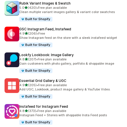
Rubik Variant Images & Swatch
เต็ม 5 ดาว
5.0
(420)
•
Free plan available
ทั้งหมด 420 รีวิว
Clean multiple variant images gallery & variant color swatches
Built for Shopify
GSC Instagram Feed, Instafeed
เต็ม 5 ดาว
4.9
(206)
•
Free
ทั้งหมด 206 รีวิว
Show Instagram feed on the store with a sleek instafeed widget
Built for Shopify
Lookfy Lookbook: Image Gallery
เต็ม 5 ดาว
4.8
(207)
•
Free plan available
ทั้งหมด 207 รีวิว
Gain customers with photo gallery, portfolio & shoppable image
Built for Shopify
Essential Grid Gallery & UGC
เต็ม 5 ดาว
4.9
(205)
•
Free plan available
ทั้งหมด 205 รีวิว
Add UGC, Lookbook, product image gallery & YouTube Video.
Built for Shopify
Instafeed for Instagram Feed
เต็ม 5 ดาว
4.8
(373)
•
Free plan available
ทั้งหมด 373 รีวิว
Instagram Feed + Stories with shoppable Insta Feed posts
Built for Shopify