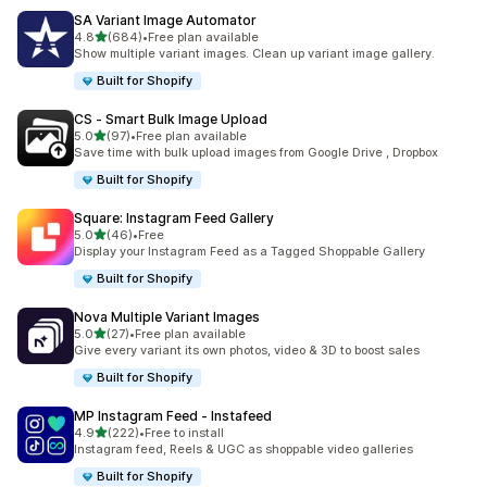
SA Variant Image Automator
เต็ม 5 ดาว
4.8
(684)
•
Free plan available
ทั้งหมด 684 รีวิว
Show multiple variant images. Clean up variant image gallery.
Built for Shopify
CS ‑ Smart Bulk Image Upload
เต็ม 5 ดาว
5.0
(97)
•
Free plan available
ทั้งหมด 97 รีวิว
Save time with bulk upload images from Google Drive , Dropbox
Built for Shopify
Square: Instagram Feed Gallery
เต็ม 5 ดาว
5.0
(46)
•
Free
ทั้งหมด 46 รีวิว
Display your Instagram Feed as a Tagged Shoppable Gallery
Built for Shopify
Nova Multiple Variant Images
เต็ม 5 ดาว
5.0
(27)
•
Free plan available
ทั้งหมด 27 รีวิว
Give every variant its own photos, video & 3D to boost sales
Built for Shopify
MP Instagram Feed ‑ Instafeed
เต็ม 5 ดาว
4.9
(222)
•
Free to install
ทั้งหมด 222 รีวิว
Instagram feed, Reels & UGC as shoppable video galleries
Built for Shopify