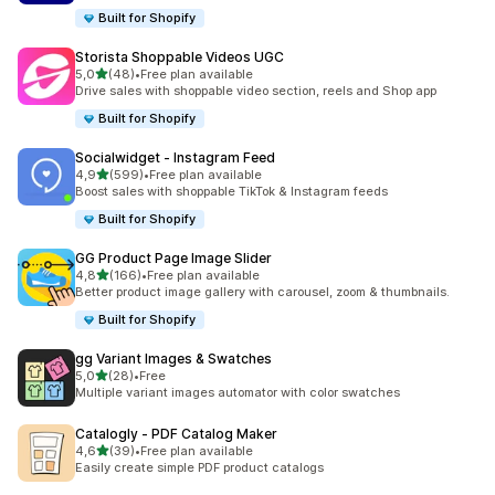
Built for Shopify
Storista Shoppable Videos UGC
/ 5 tähteä
5,0
(48)
•
Free plan available
48 arvostelua yhteensä
Drive sales with shoppable video section, reels and Shop app
Built for Shopify
Socialwidget ‑ Instagram Feed
/ 5 tähteä
4,9
(599)
•
Free plan available
599 arvostelua yhteensä
Boost sales with shoppable TikTok & Instagram feeds
Built for Shopify
GG Product Page Image Slider
/ 5 tähteä
4,8
(166)
•
Free plan available
166 arvostelua yhteensä
Better product image gallery with carousel, zoom & thumbnails.
Built for Shopify
gg Variant Images & Swatches
/ 5 tähteä
5,0
(28)
•
Free
28 arvostelua yhteensä
Multiple variant images automator with color swatches
Catalogly ‑ PDF Catalog Maker
/ 5 tähteä
4,6
(39)
•
Free plan available
39 arvostelua yhteensä
Easily create simple PDF product catalogs