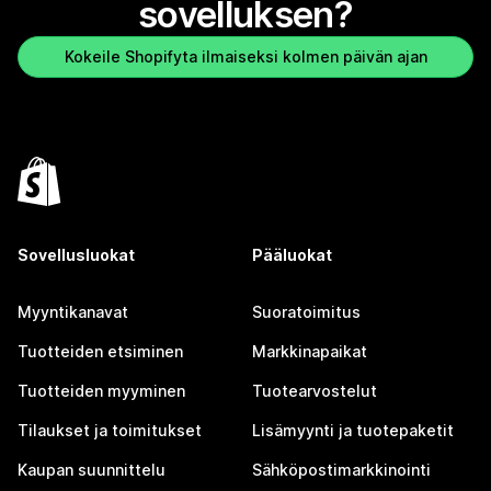
sovelluksen?
Kokeile Shopifyta ilmaiseksi kolmen päivän ajan
Sovellusluokat
Pääluokat
Myyntikanavat
Suoratoimitus
Tuotteiden etsiminen
Markkinapaikat
Tuotteiden myyminen
Tuotearvostelut
Tilaukset ja toimitukset
Lisämyynti ja tuotepaketit
Kaupan suunnittelu
Sähköpostimarkkinointi