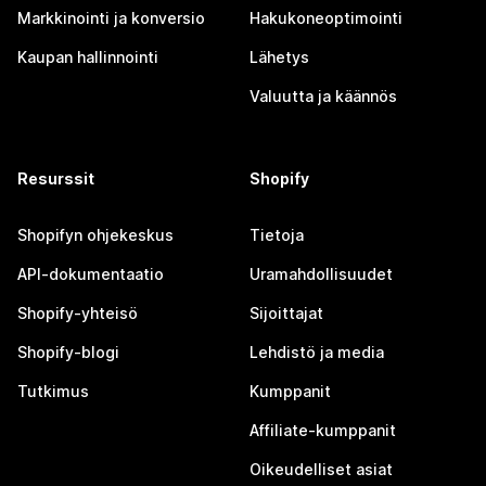
Markkinointi ja konversio
Hakukoneoptimointi
Kaupan hallinnointi
Lähetys
Valuutta ja käännös
Resurssit
Shopify
Shopifyn ohjekeskus
Tietoja
API-dokumentaatio
Uramahdollisuudet
Shopify-yhteisö
Sijoittajat
Shopify-blogi
Lehdistö ja media
Tutkimus
Kumppanit
Affiliate-kumppanit
Oikeudelliset asiat