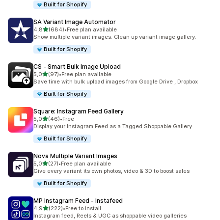
Built for Shopify
SA Variant Image Automator
/ 5 tähteä
4,8
(684)
•
Free plan available
684 arvostelua yhteensä
Show multiple variant images. Clean up variant image gallery.
Built for Shopify
CS ‑ Smart Bulk Image Upload
/ 5 tähteä
5,0
(97)
•
Free plan available
97 arvostelua yhteensä
Save time with bulk upload images from Google Drive , Dropbox
Built for Shopify
Square: Instagram Feed Gallery
/ 5 tähteä
5,0
(46)
•
Free
46 arvostelua yhteensä
Display your Instagram Feed as a Tagged Shoppable Gallery
Built for Shopify
Nova Multiple Variant Images
/ 5 tähteä
5,0
(27)
•
Free plan available
27 arvostelua yhteensä
Give every variant its own photos, video & 3D to boost sales
Built for Shopify
MP Instagram Feed ‑ Instafeed
/ 5 tähteä
4,9
(222)
•
Free to install
222 arvostelua yhteensä
Instagram feed, Reels & UGC as shoppable video galleries