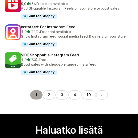
/ 5 tähteä
5,0
(5)
•
Free plan available
5 arvostelua yhteensä
Add Shoppable Instagram Reels on your store to boost sales
Built for Shopify
Instafeed: For Instagram Feed
/ 5 tähteä
4,9
(141)
•
Free trial available
141 arvostelua yhteensä
Show Instagram feed, social media feed & gallery on your store
Built for Shopify
VIBE Shoppable Instagram Feed
/ 5 tähteä
4,9
(53)
•
Free
53 arvostelua yhteensä
Boost sales with shoppable tagged Insta feed
Built for Shopify
1
2
3
4
10
Haluatko lisätä