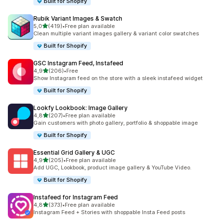
Built for Shopify
Rubik Variant Images & Swatch
/ 5 tähteä
5,0
(419)
•
Free plan available
419 arvostelua yhteensä
Clean multiple variant images gallery & variant color swatches
Built for Shopify
GSC Instagram Feed, Instafeed
/ 5 tähteä
4,9
(206)
•
Free
206 arvostelua yhteensä
Show Instagram feed on the store with a sleek instafeed widget
Built for Shopify
Lookfy Lookbook: Image Gallery
/ 5 tähteä
4,8
(207)
•
Free plan available
207 arvostelua yhteensä
Gain customers with photo gallery, portfolio & shoppable image
Built for Shopify
Essential Grid Gallery & UGC
/ 5 tähteä
4,9
(205)
•
Free plan available
205 arvostelua yhteensä
Add UGC, Lookbook, product image gallery & YouTube Video.
Built for Shopify
Instafeed for Instagram Feed
/ 5 tähteä
4,8
(373)
•
Free plan available
373 arvostelua yhteensä
Instagram Feed + Stories with shoppable Insta Feed posts