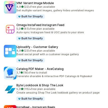
VIM: Variant Image Module
/ 5 tähteä
4,9
(22)
•
Free plan available
22 arvostelua yhteensä
Set multiple variant images, gallery hides unrelated images
Built for Shopify
Omega InstaFeed Instagram Feed
/ 5 tähteä
5,0
(81)
•
Free plan available
81 arvostelua yhteensä
Auto-sync Instagram feed & UGC posts to your store
Built for Shopify
Uploadify ‑ Customer Gallery
/ 5 tähteä
4,9
(23)
•
Free plan available
23 arvostelua yhteensä
Boost social proof with a customer image gallery
Built for Shopify
Catalog PDF Maker ‑ AceCatalog
/ 5 tähteä
3,7
(18)
•
Free to install
18 arvostelua yhteensä
Generate sharable & interactive PDF Catalogs & Flipbooks!
Byte Lookbook & Shop The Look
/ 5 tähteä
5,0
(115)
•
Free plan available
115 arvostelua yhteensä
Create amazing Shop The Look lookbook gallery on product page
Built for Shopify
InstaReel ‑ Instagram Reels