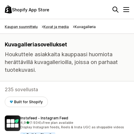
Shopify App Store
Kaupan suunnittelu
Kuvat ja media
Kuvagalleria
Kuvagalleriasovellukset
Houkuttele asiakkaita kauppaasi huomiota
herättävillä kuvagallerioilla, joissa on parhaat
tuotekuvasi.
235 sovellusta
Built for Shopify
Instafeed ‑ Instagram Feed
/ 5 tähteä
4,9
(1 934)
•
Free plan available
1934 arvostelua yhteensä
Display Instagram feeds, Reels & Insta UGC as shoppable videos