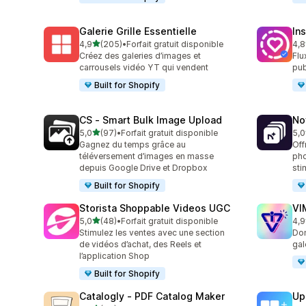
Galerie Grille Essentielle
In
étoile(s) sur 5
4,9
(205)
•
Forfait gratuit disponible
4,8
205 avis au total
373
Créez des galeries d’images et
Flu
carrousels vidéo YT qui vendent
pub
Built for Shopify
CS ‑ Smart Bulk Image Upload
No
étoile(s) sur 5
5,0
(97)
•
Forfait gratuit disponible
5,0
97 avis au total
27 
Gagnez du temps grâce au
Off
téléversement d’images en masse
pho
depuis Google Drive et Dropbox
sti
Built for Shopify
Storista Shoppable Videos UGC
VI
étoile(s) sur 5
5,0
(48)
•
Forfait gratuit disponible
4,9
48 avis au total
23 
Stimulez les ventes avec une section
Don
de vidéos d’achat, des Reels et
gal
l’application Shop
Built for Shopify
Catalogly ‑ PDF Catalog Maker
Up