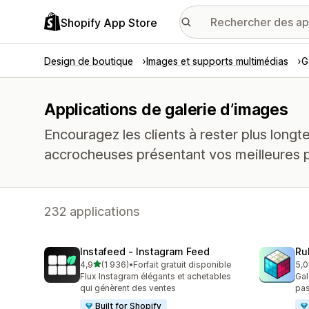
Shopify App Store
Design de boutique
Images et supports multimédias
G
Applications de galerie d’images
Encouragez les clients à rester plus long
accrocheuses présentant vos meilleures 
232 applications
Instafeed ‑ Instagram Feed
Ru
étoile(s) sur 5
4,9
(1 936)
•
Forfait gratuit disponible
5,0
1936 avis au total
420
Flux Instagram élégants et achetables
Gal
qui génèrent des ventes
pas
Built for Shopify