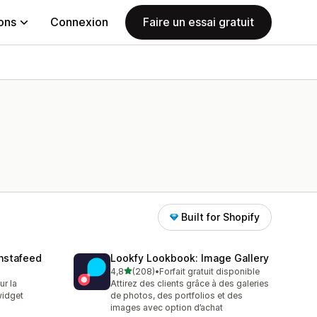
ions
Connexion
Faire un essai gratuit
Built for Shopify
nstafeed
Lookfy Lookbook: Image Gallery
étoile(s) sur 5
4,8
(208)
•
Forfait gratuit disponible
208 avis au total
ur la
Attirez des clients grâce à des galeries
widget
de photos, des portfolios et des
images avec option d’achat