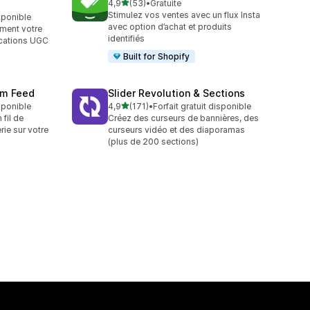
étoile(s) sur 5
4,9
(53)
•
Gratuite
53 avis au total
Stimulez vos ventes avec un flux Insta
isponible
avec option d’achat et produits
ment votre
identifiés
ications UGC
Built for Shopify
ram Feed
Slider Revolution & Sections
étoile(s) sur 5
sponible
4,9
(171)
•
Forfait gratuit disponible
171 avis au total
 fil de
Créez des curseurs de bannières, des
rie sur votre
curseurs vidéo et des diaporamas
(plus de 200 sections)