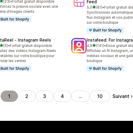
étoile(s) sur 5
(23)
•
Forfait gratuit disponible
Feed
avis au total
forcez la preuve sociale avec une
étoile(s) sur 5
5,0
(81)
•
Forfait gratuit d
81 avis au total
erie d’images clients
Synchronisez automatique
flux Instagram et vos publ
Built for Shopify
sur votre boutique
Built for Shopify
staReel ‑ Instagram Reels
Instafeed: For Instag
étoile(s) sur 5
étoile(s) sur 5
(5)
•
Forfait gratuit disponible
4,9
(141)
•
Essai gratuit di
vis au total
141 avis au total
utez des vidéos Instagram Reels
Affichez un fil Instagram, un
etables sur votre boutique pour
médias sociaux et une gale
muler les ventes
boutique
Built for Shopify
Built for Shopify
Suivant
1
2
3
4
…
10