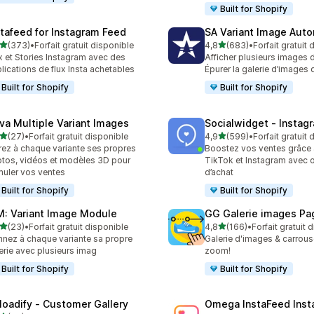
Built for Shopify
stafeed for Instagram Feed
SA Variant Image Aut
étoile(s) sur 5
étoile(s) sur 5
(373)
•
Forfait gratuit disponible
4,8
(683)
•
Forfait gratuit
 avis au total
683 avis au total
x et Stories Instagram avec des
Afficher plusieurs images d
lications de flux Insta achetables
Épurer la galerie d’images 
Built for Shopify
Built for Shopify
va Multiple Variant Images
Socialwidget ‑ Instag
étoile(s) sur 5
étoile(s) sur 5
(27)
•
Forfait gratuit disponible
4,9
(599)
•
Forfait gratuit
avis au total
599 avis au total
rez à chaque variante ses propres
Boostez vos ventes grâce a
tos, vidéos et modèles 3D pour
TikTok et Instagram avec 
muler vos ventes
d’achat
Built for Shopify
Built for Shopify
M: Variant Image Module
GG Galerie images Pa
étoile(s) sur 5
étoile(s) sur 5
(23)
•
Forfait gratuit disponible
4,8
(166)
•
Forfait gratuit 
avis au total
166 avis au total
nez à chaque variante sa propre
Galerie d'images & carrous
erie avec plusieurs imag
zoom!
Built for Shopify
Built for Shopify
loadify ‑ Customer Gallery
Omega InstaFeed Inst