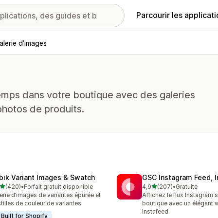
Parcourir les applicat
alerie d’images
temps dans votre boutique avec des galeries
photos de produits.
bik Variant Images & Swatch
GSC Instagram Feed, I
étoile(s) sur 5
étoile(s) sur 5
(420)
•
Forfait gratuit disponible
4,9
(207)
•
Gratuite
 avis au total
207 avis au total
erie d’images de variantes épurée et
Affichez le flux Instagram s
tilles de couleur de variantes
boutique avec un élégant 
Instafeed
Built for Shopify