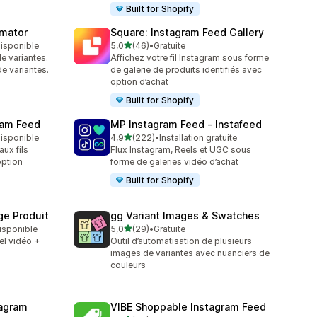
Built for Shopify
omator
Square: Instagram Feed Gallery
étoile(s) sur 5
 disponible
5,0
(46)
•
Gratuite
46 avis au total
e variantes.
Affichez votre fil Instagram sous forme
de variantes.
de galerie de produits identifiés avec
option d’achat
Built for Shopify
ram Feed
MP Instagram Feed ‑ Instafeed
étoile(s) sur 5
 disponible
4,9
(222)
•
Installation gratuite
222 avis au total
ux fils
Flux Instagram, Reels et UGC sous
option
forme de galeries vidéo d’achat
Built for Shopify
ge Produit
gg Variant Images & Swatches
étoile(s) sur 5
disponible
5,0
(29)
•
Gratuite
29 avis au total
el vidéo +
Outil d’automatisation de plusieurs
images de variantes avec nuanciers de
couleurs
agram
VIBE Shoppable Instagram Feed