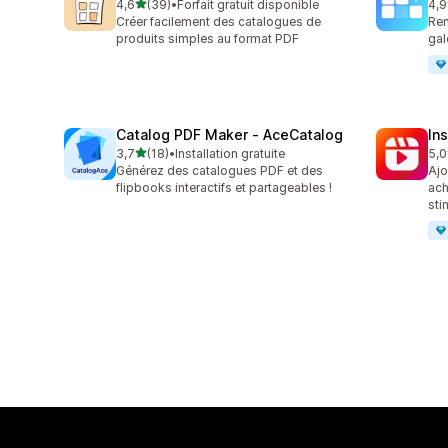
étoile(s) sur 5
4,6
(39)
•
Forfait gratuit disponible
4,9
39 avis au total
23 
Créer facilement des catalogues de
Ren
produits simples au format PDF
gal
Catalog PDF Maker ‑ AceCatalog
In
étoile(s) sur 5
3,7
(18)
•
Installation gratuite
5,0
18 avis au total
5 a
Générez des catalogues PDF et des
Ajo
flipbooks interactifs et partageables !
ach
sti