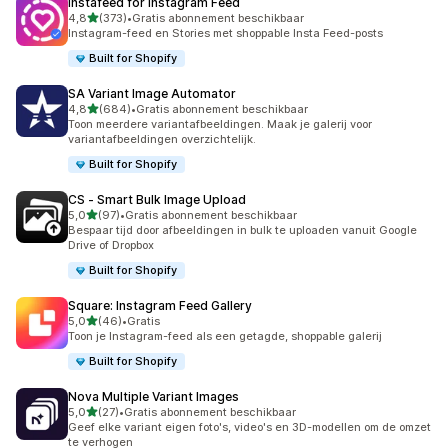
Instafeed for Instagram Feed
van 5 sterren
4,8
(373)
•
Gratis abonnement beschikbaar
373 recensies in totaal
Instagram-feed en Stories met shoppable Insta Feed-posts
Built for Shopify
SA Variant Image Automator
van 5 sterren
4,8
(684)
•
Gratis abonnement beschikbaar
684 recensies in totaal
Toon meerdere variantafbeeldingen. Maak je galerij voor
variantafbeeldingen overzichtelijk.
Built for Shopify
CS ‑ Smart Bulk Image Upload
van 5 sterren
5,0
(97)
•
Gratis abonnement beschikbaar
97 recensies in totaal
Bespaar tijd door afbeeldingen in bulk te uploaden vanuit Google
Drive of Dropbox
Built for Shopify
Square: Instagram Feed Gallery
van 5 sterren
5,0
(46)
•
Gratis
46 recensies in totaal
Toon je Instagram-feed als een getagde, shoppable galerij
Built for Shopify
Nova Multiple Variant Images
van 5 sterren
5,0
(27)
•
Gratis abonnement beschikbaar
27 recensies in totaal
Geef elke variant eigen foto's, video's en 3D-modellen om de omzet
te verhogen