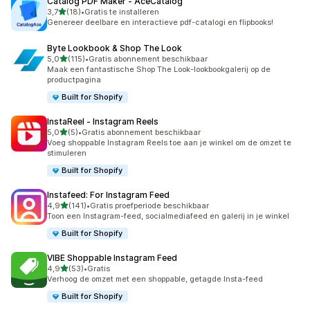
Catalog PDF Maker ‑ AceCatalog
van 5 sterren
3,7
(18)
•
Gratis te installeren
18 recensies in totaal
Genereer deelbare en interactieve pdf-catalogi en flipbooks!
Byte Lookbook & Shop The Look
van 5 sterren
5,0
(115)
•
Gratis abonnement beschikbaar
115 recensies in totaal
Maak een fantastische Shop The Look-lookbookgalerij op de
productpagina
Built for Shopify
InstaReel ‑ Instagram Reels
van 5 sterren
5,0
(5)
•
Gratis abonnement beschikbaar
5 recensies in totaal
Voeg shoppable Instagram Reels toe aan je winkel om de omzet te
stimuleren
Built for Shopify
Instafeed: For Instagram Feed
van 5 sterren
4,9
(141)
•
Gratis proefperiode beschikbaar
141 recensies in totaal
Toon een Instagram-feed, socialmediafeed en galerij in je winkel
Built for Shopify
VIBE Shoppable Instagram Feed
van 5 sterren
4,9
(53)
•
Gratis
53 recensies in totaal
Verhoog de omzet met een shoppable, getagde Insta-feed
Built for Shopify