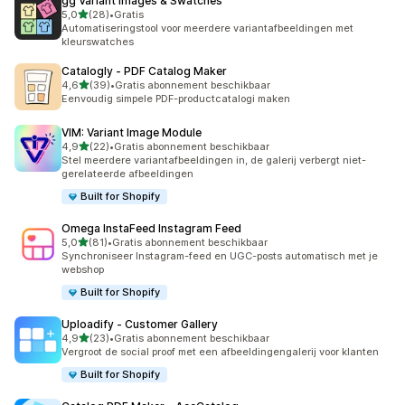
gg Variant Images & Swatches
van 5 sterren
5,0
(28)
•
Gratis
28 recensies in totaal
Automatiseringstool voor meerdere variantafbeeldingen met
kleurswatches
Catalogly ‑ PDF Catalog Maker
van 5 sterren
4,6
(39)
•
Gratis abonnement beschikbaar
39 recensies in totaal
Eenvoudig simpele PDF-productcatalogi maken
VIM: Variant Image Module
van 5 sterren
4,9
(22)
•
Gratis abonnement beschikbaar
22 recensies in totaal
Stel meerdere variantafbeeldingen in, de galerij verbergt niet-
gerelateerde afbeeldingen
Built for Shopify
Omega InstaFeed Instagram Feed
van 5 sterren
5,0
(81)
•
Gratis abonnement beschikbaar
81 recensies in totaal
Synchroniseer Instagram-feed en UGC-posts automatisch met je
webshop
Built for Shopify
Uploadify ‑ Customer Gallery
van 5 sterren
4,9
(23)
•
Gratis abonnement beschikbaar
23 recensies in totaal
Vergroot de social proof met een afbeeldingengalerij voor klanten
Built for Shopify