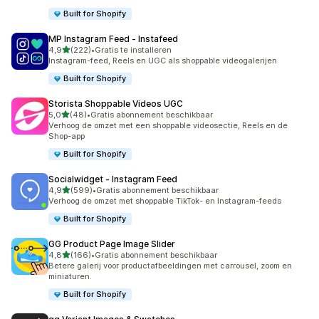
Built for Shopify
MP Instagram Feed ‑ Instafeed
van 5 sterren
4,9
(222)
•
Gratis te installeren
222 recensies in totaal
Instagram-feed, Reels en UGC als shoppable videogalerijen
Built for Shopify
Storista Shoppable Videos UGC
van 5 sterren
5,0
(48)
•
Gratis abonnement beschikbaar
48 recensies in totaal
Verhoog de omzet met een shoppable videosectie, Reels en de
Shop-app
Built for Shopify
Socialwidget ‑ Instagram Feed
van 5 sterren
4,9
(599)
•
Gratis abonnement beschikbaar
599 recensies in totaal
Verhoog de omzet met shoppable TikTok- en Instagram-feeds
Built for Shopify
GG Product Page Image Slider
van 5 sterren
4,8
(166)
•
Gratis abonnement beschikbaar
166 recensies in totaal
Betere galerij voor productafbeeldingen met carrousel, zoom en
miniaturen.
Built for Shopify