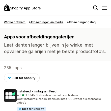
Shopify App Store
Winkelontwerp
Afbeeldingen en media
Afbeeldingengalerij
Apps voor afbeeldingengalerijen
Laat klanten langer blijven in je winkel met
opvallende galerijen met je beste productfoto's.
235 apps
Built for Shopify
Instafeed ‑ Instagram Feed
van 5 sterren
4,9
(1.934)
•
Gratis abonnement beschikbaar
1934 recensies in totaal
Geef Instagram-feeds, Reels en Insta-UGC weer als shoppable
video's
Built for Shopify