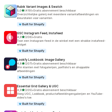
Rubik Variant Images & Swatch
van 5 sterren
5,0
(419)
•
Gratis abonnement beschikbaar
419 recensies in totaal
Overzichtelijke galerij met meerdere variantafbeeldingen en
kleurstalen voor varianten.
Built for Shopify
GSC Instagram Feed, Instafeed
van 5 sterren
4,9
(206)
•
Gratis
206 recensies in totaal
Toon een Instagram-feed in de winkel met een strakke instafeed-
widget
Built for Shopify
Lookfy Lookbook: Image Gallery
van 5 sterren
4,8
(207)
•
Gratis abonnement beschikbaar
207 recensies in totaal
Win klanten met fotogalerijen, portfolio's en shoppable
afbeeldingen
Built for Shopify
Essential Grid Gallery & UGC
van 5 sterren
4,9
(205)
•
Gratis abonnement beschikbaar
205 recensies in totaal
Voeg UGC, Lookbook, productafbeeldingengalerijen en YouTube-
video's toe.
Built for Shopify