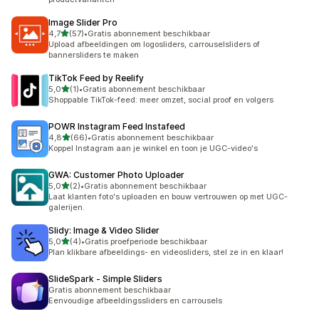
Image Slider Pro
van 5 sterren
4,7
(57)
•
Gratis abonnement beschikbaar
57 recensies in totaal
Upload afbeeldingen om logosliders, carrouselsliders of
bannersliders te maken
TikTok Feed by Reelify
van 5 sterren
5,0
(1)
•
Gratis abonnement beschikbaar
1 recensies in totaal
Shoppable TikTok-feed: meer omzet, social proof en volgers
POWR Instagram Feed Instafeed
van 5 sterren
4,8
(66)
•
Gratis abonnement beschikbaar
66 recensies in totaal
Koppel Instagram aan je winkel en toon je UGC-video's
GWA: Customer Photo Uploader
van 5 sterren
5,0
(2)
•
Gratis abonnement beschikbaar
2 recensies in totaal
Laat klanten foto's uploaden en bouw vertrouwen op met UGC-
galerijen.
Slidy: Image & Video Slider
van 5 sterren
5,0
(4)
•
Gratis proefperiode beschikbaar
4 recensies in totaal
Plan klikbare afbeeldings- en videosliders, stel ze in en klaar!
SlideSpark ‑ Simple Sliders
Gratis abonnement beschikbaar
Eenvoudige afbeeldingssliders en carrousels