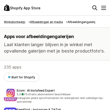
Shopify App Store
Winkelontwerp
Afbeeldingen en media
Afbeeldingengalerij
Apps voor afbeeldingengalerijen
Laat klanten langer blijven in je winkel met
opvallende galerijen met je beste productfoto's.
235 apps
Built for Shopify
Ecom : AI Instafeed Expert
van 5 sterren
5,0
(1)
•
Gratis abonnement beschikbaar
1 recensies in totaal
Instagram-posts synchroniseren en weergeven met volledige lay-
outcontrole
FeedGrid ‑ Instagram & TikTok