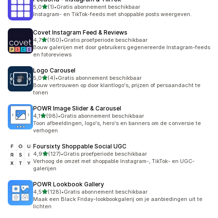
van 5 sterren
5,0
(1)
•
Gratis abonnement beschikbaar
1 recensies in totaal
Instagram- en TikTok-feeds met shoppable posts weergeven.
Covet Instagram Feed & Reviews
van 5 sterren
4,7
(180)
•
Gratis proefperiode beschikbaar
180 recensies in totaal
Bouw galerijen met door gebruikers gegenereerde Instagram-feeds
en fotoreviews
Logo Carousel
van 5 sterren
5,0
(4)
•
Gratis abonnement beschikbaar
4 recensies in totaal
Bouw vertrouwen op door klantlogo's, prijzen of persaandacht te
tonen
POWR Image Slider & Carousel
van 5 sterren
4,1
(98)
•
Gratis abonnement beschikbaar
98 recensies in totaal
Toon afbeeldingen, logo's, hero's en banners om de conversie te
verhogen
Foursixty Shoppable Social UGC
van 5 sterren
4,9
(127)
•
Gratis proefperiode beschikbaar
127 recensies in totaal
Verhoog de omzet met shoppable Instagram-, TikTok- en UGC-
galerijen
POWR Lookbook Gallery
van 5 sterren
4,5
(128)
•
Gratis abonnement beschikbaar
128 recensies in totaal
Maak een Black Friday-lookbookgalerij om je aanbiedingen uit te
lichten