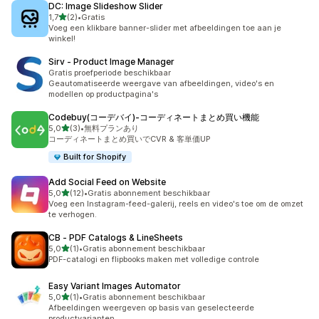
DC: Image Slideshow Slider
van 5 sterren
1,7
(2)
•
Gratis
2 recensies in totaal
Voeg een klikbare banner-slider met afbeeldingen toe aan je
winkel!
Sirv ‑ Product Image Manager
Gratis proefperiode beschikbaar
Geautomatiseerde weergave van afbeeldingen, video's en
modellen op productpagina's
Codebuy(コーデバイ)‑コーディネートまとめ買い機能
van 5 sterren
5,0
(3)
•
無料プランあり
3 recensies in totaal
コーディネートまとめ買いでCVR & 客単価UP
Built for Shopify
Add Social Feed on Website
van 5 sterren
5,0
(12)
•
Gratis abonnement beschikbaar
12 recensies in totaal
Voeg een Instagram-feed-galerij, reels en video's toe om de omzet
te verhogen.
CB ‑ PDF Catalogs & LineSheets
van 5 sterren
5,0
(1)
•
Gratis abonnement beschikbaar
1 recensies in totaal
PDF-catalogi en flipbooks maken met volledige controle
Easy Variant Images Automator
van 5 sterren
5,0
(1)
•
Gratis abonnement beschikbaar
1 recensies in totaal
Afbeeldingen weergeven op basis van geselecteerde
productvarianten