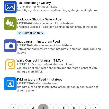
Pasilobus Image Gallery
Gratis abonnement beschikbaar
Prachtige grid- en masonry-afbeeldingsgalerijen met lightbox
Lookbook Shop by Gallery Ace
van 5 sterren
4,8
(64)
•
Gratis abonnement beschikbaar
64 recensies in totaal
Shopbare Lookbook-galerijen aanmaken met product-hotspots
Built for Shopify
Imageagram ‑ Instagram Feed
van 5 sterren
4,9
(21)
•
Gratis abonnement beschikbaar
21 recensies in totaal
Betrokkenheid vergroten met Instagram-galerijen, UGC-reels en -
video's
Wave Connect Instagram TikTok
van 5 sterren
4,9
(114)
•
Gratis proefperiode beschikbaar
114 recensies in totaal
Verkoop meer met door gebruikers gegenereerde content van
Instagram en TikTok
EVM Instagram Feed ‑ Instafeed
van 5 sterren
4,8
(193)
•
Gratis te installeren
193 recensies in totaal
Instagram-feed om mooie Insta-afbeeldingen in een collage of
slider te tonen
1
2
3
4
5
6
10