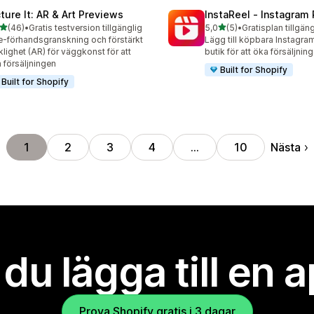
cture It: AR & Art Previews
InstaReel ‑ Instagram
av 5 stjärnor
av 5 stjärnor
(46)
•
Gratis testversion tillgänglig
5,0
(5)
•
Gratisplan tillgäng
recensioner totalt
5 recensioner totalt
e-förhandsgranskning och förstärkt
Lägg till köpbara Instagram
klighet (AR) för väggkonst för att
butik för att öka försäljnin
 försäljningen
Built for Shopify
Built for Shopify
Nästa
1
2
3
4
…
10
l du lägga till en 
Prova Shopify gratis i 3 dagar