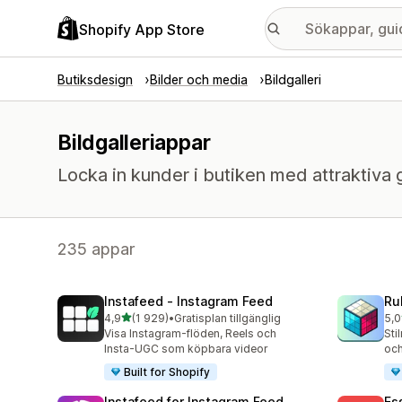
Shopify App Store
Butiksdesign
Bilder och media
Bildgalleri
Bildgalleriappar
Locka in kunder i butiken med attraktiva 
235 appar
Instafeed ‑ Instagram Feed
Ru
av 5 stjärnor
4,9
(1 929)
•
Gratisplan tillgänglig
5,0
1929 recensioner totalt
419
Visa Instagram-flöden, Reels och
Sti
Insta-UGC som köpbara videor
och
Built for Shopify
Instafeed for Instagram Feed
Es