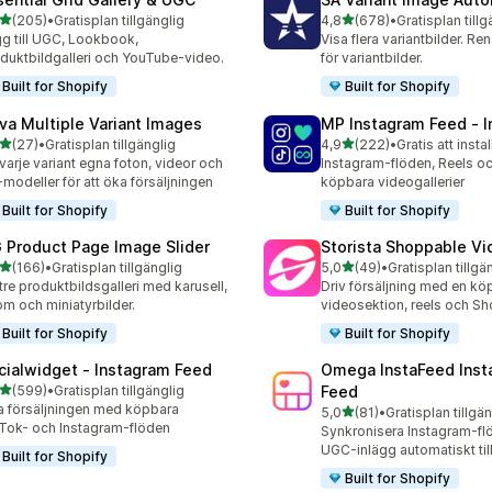
av 5 stjärnor
av 5 stjärnor
(205)
•
Gratisplan tillgänglig
4,8
(678)
•
Gratisplan tillg
 recensioner totalt
678 recensioner totalt
g till UGC, Lookbook,
Visa flera variantbilder. Ren
duktbildgalleri och YouTube-video.
för variantbilder.
Built for Shopify
Built for Shopify
va Multiple Variant Images
MP Instagram Feed ‑ I
av 5 stjärnor
av 5 stjärnor
(27)
•
Gratisplan tillgänglig
4,9
(222)
•
Gratis att instal
recensioner totalt
222 recensioner totalt
varje variant egna foton, videor och
Instagram-flöden, Reels 
modeller för att öka försäljningen
köpbara videogallerier
Built for Shopify
Built for Shopify
 Product Page Image Slider
Storista Shoppable V
av 5 stjärnor
av 5 stjärnor
(166)
•
Gratisplan tillgänglig
5,0
(49)
•
Gratisplan tillgä
 recensioner totalt
49 recensioner totalt
tre produktbildsgalleri med karusell,
Driv försäljning med en kö
m och miniatyrbilder.
videosektion, reels och S
Built for Shopify
Built for Shopify
cialwidget ‑ Instagram Feed
Omega InstaFeed Inst
av 5 stjärnor
(599)
•
Gratisplan tillgänglig
Feed
 recensioner totalt
 försäljningen med köpbara
av 5 stjärnor
5,0
(81)
•
Gratisplan tillgä
81 recensioner totalt
Tok- och Instagram-flöden
Synkronisera Instagram-fl
UGC-inlägg automatiskt till
Built for Shopify
Built for Shopify