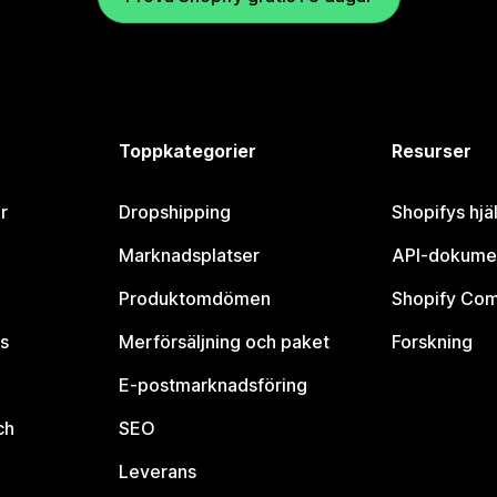
Toppkategorier
Resurser
r
Dropshipping
Shopifys hjä
Marknadsplatser
API-dokume
Produktomdömen
Shopify Co
s
Merförsäljning och paket
Forskning
E-postmarknadsföring
ch
SEO
Leverans