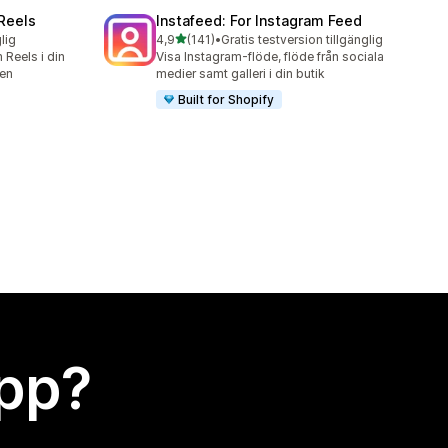
 Reels
Instafeed: For Instagram Feed
av 5 stjärnor
lig
4,9
(141)
•
Gratis testversion tillgänglig
141 recensioner totalt
 Reels i din
Visa Instagram-flöde, flöde från sociala
gen
medier samt galleri i din butik
Built for Shopify
app?