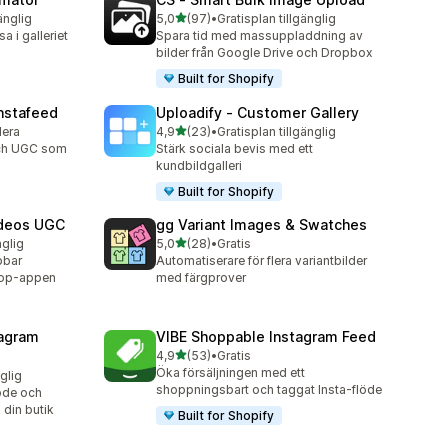
av 5 stjärnor
änglig
5,0
(97)
•
Gratisplan tillgänglig
97 recensioner totalt
sa i galleriet
Spara tid med massuppladdning av
bilder från Google Drive och Dropbox
Built for Shopify
nstafeed
Uploadify ‑ Customer Gallery
av 5 stjärnor
lera
4,9
(23)
•
Gratisplan tillgänglig
23 recensioner totalt
och UGC som
Stärk sociala bevis med ett
kundbildgalleri
Built for Shopify
ideos UGC
gg Variant Images & Swatches
av 5 stjärnor
nglig
5,0
(28)
•
Gratis
28 recensioner totalt
pbar
Automatiserare för flera variantbilder
hop-appen
med färgprover
agram
VIBE Shoppable Instagram Feed
av 5 stjärnor
4,9
(53)
•
Gratis
53 recensioner totalt
Öka försäljningen med ett
nglig
shoppningsbart och taggat Insta-flöde
öde och
 din butik
Built for Shopify