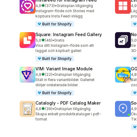
av 5 stjärnor
4,9
(373)
•
Gratisplan tillgänglig
4,9
373 recensioner totalt
205
Instagram-flöde och Stories med
Läg
köpbara Insta Feed-inlägg
pro
Built for Shopify
Square: Instagram Feed Gallery
No
av 5 stjärnor
5,0
(46)
•
Gratis
5,0
46 recensioner totalt
27 
Visa ditt Instagram-flöde som ett
Ge 
taggat och köpbart galleri
3D-
Built for Shopify
VIM: Variant Image Module
GG
av 5 stjärnor
4,9
(22)
•
Gratisplan tillgänglig
4,8
22 recensioner totalt
166
Ställ in flera variantbilder. Galleriet
Bät
döljer orelaterade bilder.
zoo
Built for Shopify
Catalogly ‑ PDF Catalog Maker
So
av 5 stjärnor
4,6
(39)
•
Gratisplan tillgänglig
4,9
39 recensioner totalt
599
Skapa enkelt produktkataloger i pdf-
Öka
format
Tik