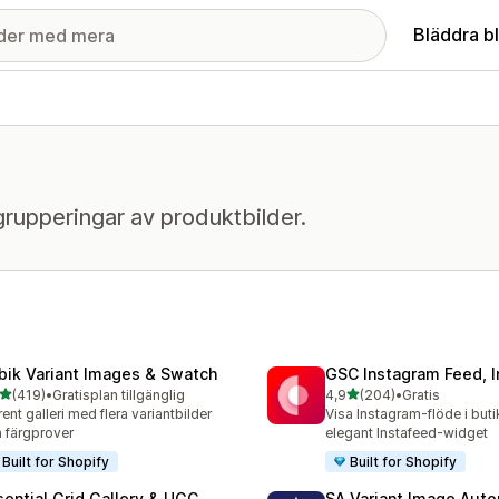
Bläddra b
grupperingar av produktbilder.
bik Variant Images & Swatch
GSC Instagram Feed, I
av 5 stjärnor
av 5 stjärnor
(419)
•
Gratisplan tillgänglig
4,9
(204)
•
Gratis
 recensioner totalt
204 recensioner totalt
lrent galleri med flera variantbilder
Visa Instagram-flöde i but
 färgprover
elegant Instafeed-widget
Built for Shopify
Built for Shopify
sential Grid Gallery & UGC
SA Variant Image Aut