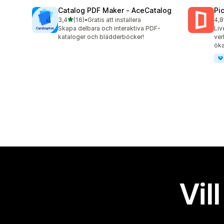
Catalog PDF Maker ‑ AceCatalog
Pi
av 5 stjärnor
3,4
(16)
•
Gratis att installera
4,8
16 recensioner totalt
46 
Skapa delbara och interaktiva PDF-
Liv
kataloger och blädderböcker!
ver
öka
Vil