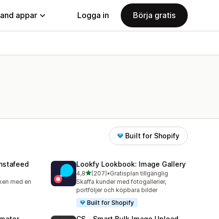
land appar
Logga in
Börja gratis
Built for Shopify
nstafeed
Lookfy Lookbook: Image Gallery
av 5 stjärnor
4,8
(207)
•
Gratisplan tillgänglig
207 recensioner totalt
iken med en
Skaffa kunder med fotogallerier,
portföljer och köpbara bilder
Built for Shopify
omator
CS ‑ Smart Bulk Image Upload