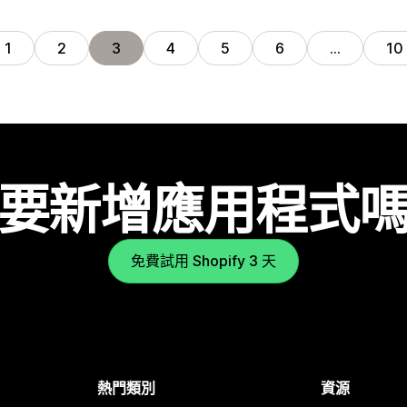
1
2
3
4
5
6
…
10
要新增應用程式
免費試用 Shopify 3 天
熱門類別
資源