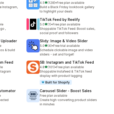
滿分 5 顆星
ble
4.5
(128)
•
Free plan available
共有 128 則評價
e Instagram,
Build a Black Friday lookbook gallery
to highlight your deals
TikTok Feed by Reelify
滿分 5 顆星
ble
5.0
(1)
•
Free plan available
共有 1 則評價
go ,
Shoppable TikTok Feed: Boost sales,
social proof and followers
 Uploader
Slidy: Image & Video Slider
滿分 5 顆星
e
5.0
(4)
•
Free trial available
共有 4 則評價
os & build
Schedule clickable image and video
sliders - set and forget!
am Feed
SB: Instagram and TikTok Feed
滿分 5 顆星
le
4.8
(101)
•
Free plan available
共有 101 則評價
stagram
Shoppable Instafeed & TikTok feed
s
display with product tagging
Built for Shopify
Automator
Carousel Slider ‑ Boost Sales
e
Free plan available
lected
Create high-converting product sliders
in minutes