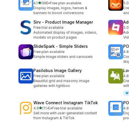
滿分 5 顆星
4.1
(98)
•
Free plan available
5.0
共有 98 則評價
共有
Display images, logos, heroes &
Cre
banners to boost conversions
and
Sirv ‑ Product Image Manager
Ad
Free trial available
5.0
共有
Automated display of images, videos,
Add
models on product pages
Vid
SlideSpark ‑ Simple Sliders
PO
Free plan available
4.8
共有
Simple image sliders and carousels
Con
dis
Pasilobus Image Gallery
Lo
Free plan available
4.8
共有
Beautiful grid and masonry image
Cre
galleries with lightbox
wit
Wave Connect Instagram TikTok
PO
滿分 5 顆星
4.9
(114)
•
Free trial available
4.8
共有 114 則評價
共有
Sell more with user-generated content
En
from Instagram & TikTok
pro