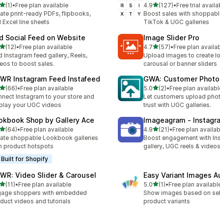
滿分 5 顆星
滿分 5 顆星
(1)
•
Free plan available
4.9
(127)
•
Free trial availa
 1 則評價
共有 127 則評價
ate print-ready PDFs, flipbooks,
Boost sales with shoppabl
 Excel line sheets
TikTok & UGC galleries
d Social Feed on Website
Image Slider Pro
滿分 5 顆星
滿分 5 顆星
(12)
•
Free plan available
4.7
(57)
•
Free plan availa
 12 則評價
共有 57 則評價
 Instagram feed gallery, Reels,
Upload images to create lo
eos to boost sales.
carousal or banner sliders
WR Instagram Feed Instafeed
GWA: Customer Photo
滿分 5 顆星
滿分 5 顆星
(66)
•
Free plan available
5.0
(2)
•
Free plan availabl
 66 則評價
共有 2 則評價
nect Instagram to your store and
Let customers upload phot
play your UGC videos
trust with UGC galleries.
okbook Shop by Gallery Ace
Imageagram ‑ Instagr
滿分 5 顆星
滿分 5 顆星
(64)
•
Free plan available
4.9
(21)
•
Free plan availab
 64 則評價
共有 21 則評價
ate shoppable Lookbook galleries
Boost engagement with In
h product hotspots
gallery, UGC reels & video
Built for Shopify
WR: Video Slider & Carousel
Easy Variant Images 
滿分 5 顆星
滿分 5 顆星
(11)
•
Free plan available
5.0
(1)
•
Free plan availabl
 11 則評價
共有 1 則評價
gage shoppers with embedded
Show images based on se
duct videos and tutorials
product variants