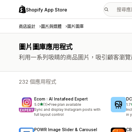
Shopify App Store
商店設計
圖片與媒體
圖片圖庫
圖片圖庫應用程式
利用一系列吸睛的商品圖片，吸引顧客瀏覽
232 個應用程式
Ecom : AI Instafeed Expert
DC
滿分 5 顆星
5.0
(1)
•
Free plan available
1.7
共有 1 則評價
共有
Sync and display Instagram posts with
Inc
full layout control
in 
POWR Image Slider & Carousel
CB