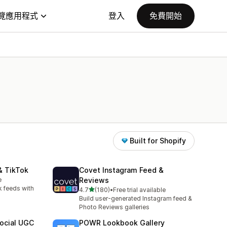
覽應用程式
登入
免費開始
Built for Shopify
& TikTok
Covet Instagram Feed &
e
Reviews
k feeds with
滿分 5 顆星
4.7
(180)
•
Free trial available
共有 180 則評價
Build user-generated Instagram feed &
Photo Reviews galleries
Social UGC
POWR Lookbook Gallery