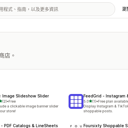
瀏
商店。
: Image Slideshow Slider
FeedGrid ‑ Instagram 
滿分 5 顆星
滿分 5 顆星
(2)
•
Free
5.0
(1)
•
Free plan availabl
 2 則評價
共有 1 則評價
lude a clickable image banner slider
Display Instagram & TikTo
your store!
shoppable posts.
 ‑ PDF Catalogs & LineSheets
Foursixty Shoppable 