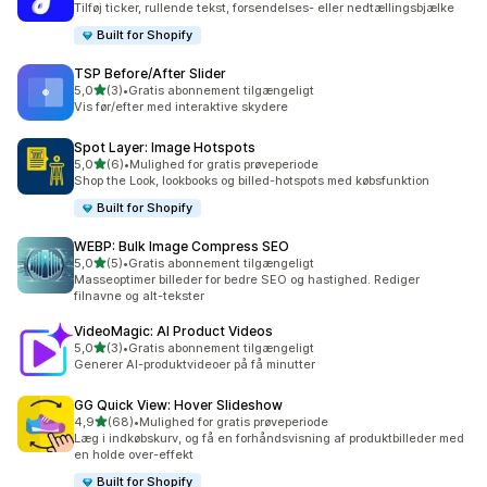
Tilføj ticker, rullende tekst, forsendelses- eller nedtællingsbjælke
Built for Shopify
TSP Before/After Slider
ud af 5 stjerner
5,0
(3)
•
Gratis abonnement tilgængeligt
3 anmeldelser i alt
Vis før/efter med interaktive skydere
Spot Layer: Image Hotspots
ud af 5 stjerner
5,0
(6)
•
Mulighed for gratis prøveperiode
6 anmeldelser i alt
Shop the Look, lookbooks og billed-hotspots med købsfunktion
Built for Shopify
WEBP: Bulk Image Compress SEO
ud af 5 stjerner
5,0
(5)
•
Gratis abonnement tilgængeligt
5 anmeldelser i alt
Masseoptimer billeder for bedre SEO og hastighed. Rediger
filnavne og alt-tekster
VideoMagic: AI Product Videos
ud af 5 stjerner
5,0
(3)
•
Gratis abonnement tilgængeligt
3 anmeldelser i alt
Generer AI-produktvideoer på få minutter
GG Quick View: Hover Slideshow
ud af 5 stjerner
4,9
(68)
•
Mulighed for gratis prøveperiode
68 anmeldelser i alt
Læg i indkøbskurv, og få en forhåndsvisning af produktbilleder med
en holde over-effekt
Built for Shopify