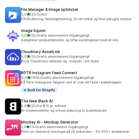
File Manager & Image optimizer
ud af 5 stjerner
5,0
(2)
•
Gratis
2 anmeldelser i alt
Filhåndtering, billedoptimering, AI-alt-tekst og find ubrugte medier
Image Squish
ud af 5 stjerner
5,0
(3)
•
Gratis abonnement tilgængeligt
3 anmeldelser i alt
Komprimer produktbilleder, og tilføj vandmærker med ét klik.
Cloudinary AssetLink
ud af 5 stjerner
5,0
(3)
•
Gratis abonnement tilgængeligt
3 anmeldelser i alt
Brug Cloudinary-billeder og -videoer i din butik
RPTR Instagram Feed Connect
ud af 5 stjerner
4,9
(165)
•
Gratis abonnement tilgængeligt
165 anmeldelser i alt
Få flere Instagram-følgere ved at vise dit feed i webshoppen
Built for Shopify
The New Black AI
ud af 5 stjerner
5,0
(2)
•
Fra $15 pr. måned
2 anmeldelser i alt
AI-modemodeller og virtuel prøvning til modebrands
Mockey AI ‑ Mockup Generator
ud af 5 stjerner
1,0
(1)
•
Gratis abonnement tilgængeligt
1 anmeldelser i alt
Print-on-demand-mockups på få sekunder – 30.000+ skabeloner