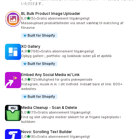
いただけます。
BL Bulk Product Image Uploader
ud af 5 stjerner
5,0
(5)
•
Gratis abonnement tilgængeligt
5 anmeldelser i alt
Masseupload produktbilleder via smart værktøj til matching af
filnavne
Built for Shopify
XO Gallery
ud af 5 stjerner
4,9
(158)
•
Gratis abonnement tilgængeligt
158 anmeldelser i alt
Opbyg galleri-, portfolio- og lookbook-sider på et øjeblik
Built for Shopify
Embed Any Social Media w/ Link
ud af 5 stjerner
4,9
(12)
•
Mulighed for gratis prøveperiode
12 anmeldelser i alt
Instagram, musik m.m. i dit indhold. Indsæt bare et link: 800+
websites
Built for Shopify
Media Cleanup ‑ Scan & Delete
ud af 5 stjerner
5,0
(11)
•
Gratis abonnement tilgængeligt
11 anmeldelser i alt
Find og slet ubrugte medier sikkert for at frigøre lagerplads i
butikken
Novo: Scrolling Text Builder
ud af 5 stjerner
5,0
(6)
•
Gratis abonnement tilgængeligt
6 anmeldelser i alt