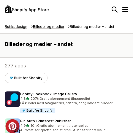
Shopify App Store
Butiksdesign
Billeder og medier
Billeder og medier – andet
Billeder og medier – andet
277 apps
Built for Shopify
Lookfy Lookbook: Image Gallery
ud af 5 stjerner
4,8
(207)
•
Gratis abonnement tilgængeligt
207 anmeldelser i alt
Få kunder med fotogallerier, porteføljer og købbare billeder.
Built for Shopify
Pin Auto : Pinterest Publisher
ud af 5 stjerner
4,9
(10)
•
Gratis abonnement tilgængeligt
10 anmeldelser i alt
Automatiser oprettelsen af produkt-Pins for nem visuel