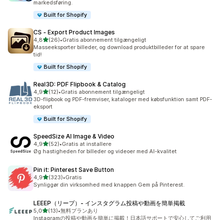
markedsføring.
Built for Shopify
CS ‑ Export Product Images
ud af 5 stjerner
4,8
(26)
•
Gratis abonnement tilgængeligt
26 anmeldelser i alt
Masseeksporter billeder, og download produktbilleder for at spare
tid!
Built for Shopify
Real3D: PDF Flipbook & Catalog
ud af 5 stjerner
4,9
(12)
•
Gratis abonnement tilgængeligt
12 anmeldelser i alt
3D-flipbook og PDF-fremviser, kataloger med købsfunktion samt PDF-
eksport
Built for Shopify
SpeedSize AI Image & Video
ud af 5 stjerner
4,9
(52)
•
Gratis at installere
52 anmeldelser i alt
Øg hastigheden for billeder og videoer med AI-kvalitet
Pin it: Pinterest Save Button
ud af 5 stjerner
4,9
(323)
•
Gratis
323 anmeldelser i alt
Synliggør din virksomhed med knappen Gem på Pinterest.
LEEEP（リープ）‑ インスタグラム投稿や動画を簡単掲載
ud af 5 stjerner
5,0
(13)
•
無料プランあり
13 anmeldelser i alt
Instagramの投稿や動画を簡単に掲載！日本語サポートで安心してご利用