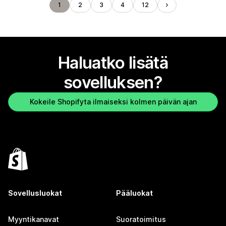
1
2
3
4
12
Haluatko lisätä
sovelluksen?
Kokeile Shopifyta ilmaiseksi kolmen päivän ajan
Sovellusluokat
Pääluokat
Myyntikanavat
Suoratoimitus