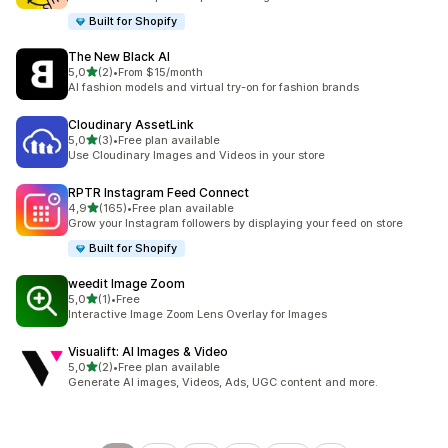
Built for Shopify
The New Black AI
/ 5 tähteä
5,0
(2)
•
From $15/month
2 arvostelua yhteensä
AI fashion models and virtual try-on for fashion brands
Cloudinary AssetLink
/ 5 tähteä
5,0
(3)
•
Free plan available
3 arvostelua yhteensä
Use Cloudinary Images and Videos in your store
RPTR Instagram Feed Connect
/ 5 tähteä
4,9
(165)
•
Free plan available
165 arvostelua yhteensä
Grow your Instagram followers by displaying your feed on store
Built for Shopify
weedit Image Zoom
/ 5 tähteä
5,0
(1)
•
Free
1 arvostelua yhteensä
Interactive Image Zoom Lens Overlay for Images
Visualift: AI Images & Video
/ 5 tähteä
5,0
(2)
•
Free plan available
2 arvostelua yhteensä
Generate AI images, Videos, Ads, UGC content and more.