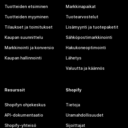
Tuotteiden etsiminen
Markkinapaikat
Tuotteiden myyminen
Tuotearvostelut
Tilaukset ja toimitukset
Lisämyynti ja tuotepaketit
Kaupan suunnittelu
Sähköpostimarkkinointi
Markkinointi ja konversio
Hakukoneoptimointi
Kaupan hallinnointi
Lähetys
Valuutta ja käännös
Resurssit
Shopify
Shopifyn ohjekeskus
Tietoja
API-dokumentaatio
Uramahdollisuudet
Shopify-yhteisö
Sijoittajat