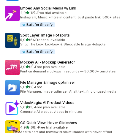
Embed Any Social Media w/ Link
/ 5 tähteä
4,9
(12)
•
Free trial available
12 arvostelua yhteensä
Instagram, Music +more in content. Just paste link: 800+ sites
Built for Shopify
Spot Layer: Image Hotspots
/ 5 tähteä
5,0
(6)
•
Free trial available
6 arvostelua yhteensä
Shop The Look, Lookbook & Shoppable Image Hotspots
Built for Shopify
Mockey AI ‑ Mockup Generator
/ 5 tähteä
3,0
(2)
•
Free plan available
2 arvostelua yhteensä
Print on demand mockups in seconds — 30,000+ templates
File Manager & Image optimizer
/ 5 tähteä
5,0
(2)
•
Free
2 arvostelua yhteensä
File Manager, image optimizer, AI alt text, find unused media
VideoMagic: AI Product Videos
/ 5 tähteä
5,0
(3)
•
Free plan available
3 arvostelua yhteensä
Generate AI product videos in minutes
GG Quick View: Hover Slideshow
/ 5 tähteä
4,9
(68)
•
Free trial available
68 arvostelua yhteensä
Add to cart and preview product images with hover effect