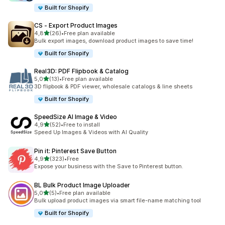
Built for Shopify
CS ‑ Export Product Images
/ 5 tähteä
4,8
(26)
•
Free plan available
26 arvostelua yhteensä
Bulk export images, download product images to save time!
Built for Shopify
Real3D: PDF Flipbook & Catalog
/ 5 tähteä
5,0
(13)
•
Free plan available
13 arvostelua yhteensä
3D flipbook & PDF viewer, wholesale catalogs & line sheets
Built for Shopify
SpeedSize AI Image & Video
/ 5 tähteä
4,9
(52)
•
Free to install
52 arvostelua yhteensä
Speed Up Images & Videos with AI Quality
Pin it: Pinterest Save Button
/ 5 tähteä
4,9
(323)
•
Free
323 arvostelua yhteensä
Expose your business with the Save to Pinterest button.
BL Bulk Product Image Uploader
/ 5 tähteä
5,0
(5)
•
Free plan available
5 arvostelua yhteensä
Bulk upload product images via smart file-name matching tool
Built for Shopify