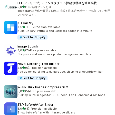
LEEEP（リープ）‑ インスタグラム投稿や動画を簡単掲載
/ 5 tähteä
5,0
(13)
•
無料プランあり
13 arvostelua yhteensä
Instagramの投稿や動画を簡単に掲載！日本語サポートで安心してご利用
いただけます。
XO Gallery
/ 5 tähteä
4,9
(159)
•
Free plan available
159 arvostelua yhteensä
Build Gallery, Portfolio and Lookbook pages in a minute
Built for Shopify
Image Squish
/ 5 tähteä
5,0
(7)
•
Free plan available
7 arvostelua yhteensä
Compress and watermark product images in one click.
Novo: Scrolling Text Builder
/ 5 tähteä
5,0
(6)
•
Free plan available
6 arvostelua yhteensä
Add ticker, scrolling text, marquee, shipping or countdown bar
Built for Shopify
WEBP: Bulk Image Compress SEO
/ 5 tähteä
5,0
(5)
•
Free plan available
5 arvostelua yhteensä
Bulk optimize images for SEO Speed. Edit Filenames & Alt Texts
TSP Before/After Slider
/ 5 tähteä
5,0
(4)
•
Free plan available
4 arvostelua yhteensä
Show before/after with interactive sliders