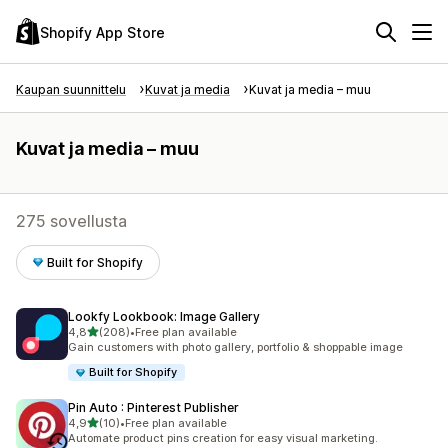
Shopify App Store
Kaupan suunnittelu
Kuvat ja media
Kuvat ja media – muu
Kuvat ja media – muu
275 sovellusta
Built for Shopify
Lookfy Lookbook: Image Gallery
/ 5 tähteä
4,8
(208)
•
Free plan available
208 arvostelua yhteensä
Gain customers with photo gallery, portfolio & shoppable image
Built for Shopify
Pin Auto : Pinterest Publisher
/ 5 tähteä
4,9
(10)
•
Free plan available
10 arvostelua yhteensä
Automate product pins creation for easy visual marketing.