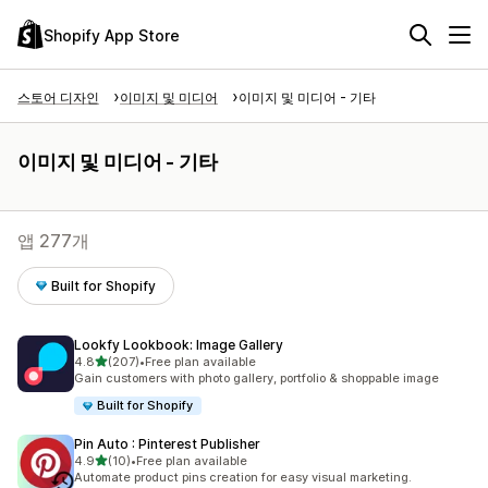
Shopify App Store
스토어 디자인
이미지 및 미디어
이미지 및 미디어 - 기타
이미지 및 미디어 - 기타
앱 277개
Built for Shopify
Lookfy Lookbook: Image Gallery
별 5개 중
4.8
(207)
•
Free plan available
총 리뷰 207개
Gain customers with photo gallery, portfolio & shoppable image
Built for Shopify
Pin Auto : Pinterest Publisher
별 5개 중
4.9
(10)
•
Free plan available
총 리뷰 10개
Automate product pins creation for easy visual marketing.