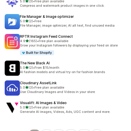
별 5개 중
5.0
(3)
•
Free plan available
총 리뷰 3개
Compress and watermark product images in one click.
File Manager & Image optimizer
별 5개 중
5.0
(2)
•
Free
총 리뷰 2개
File Manager, image optimizer, AI alt text, find unused media
RPTR Instagram Feed Connect
별 5개 중
4.9
(165)
•
Free plan available
총 리뷰 165개
Grow your Instagram followers by displaying your feed on store
Built for Shopify
The New Black AI
별 5개 중
5.0
(2)
•
From $15/month
총 리뷰 2개
AI fashion models and virtual try-on for fashion brands
Cloudinary AssetLink
별 5개 중
5.0
(3)
•
Free plan available
총 리뷰 3개
Use Cloudinary Images and Videos in your store
Visualift: AI Images & Video
별 5개 중
5.0
(2)
•
Free plan available
총 리뷰 2개
Generate AI images, Videos, Ads, UGC content and more.