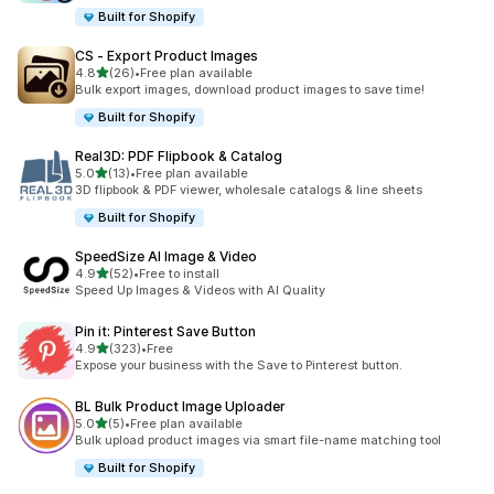
Built for Shopify
CS ‑ Export Product Images
별 5개 중
4.8
(26)
•
Free plan available
총 리뷰 26개
Bulk export images, download product images to save time!
Built for Shopify
Real3D: PDF Flipbook & Catalog
별 5개 중
5.0
(13)
•
Free plan available
총 리뷰 13개
3D flipbook & PDF viewer, wholesale catalogs & line sheets
Built for Shopify
SpeedSize AI Image & Video
별 5개 중
4.9
(52)
•
Free to install
총 리뷰 52개
Speed Up Images & Videos with AI Quality
Pin it: Pinterest Save Button
별 5개 중
4.9
(323)
•
Free
총 리뷰 323개
Expose your business with the Save to Pinterest button.
BL Bulk Product Image Uploader
별 5개 중
5.0
(5)
•
Free plan available
총 리뷰 5개
Bulk upload product images via smart file-name matching tool
Built for Shopify