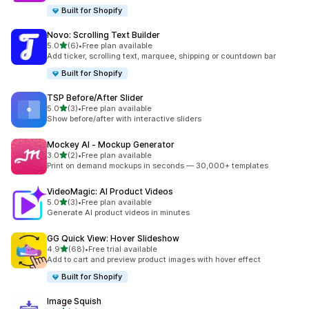
Built for Shopify
Novo: Scrolling Text Builder
별 5개 중
5.0
(6)
•
Free plan available
총 리뷰 6개
Add ticker, scrolling text, marquee, shipping or countdown bar
Built for Shopify
TSP Before/After Slider
별 5개 중
5.0
(3)
•
Free plan available
총 리뷰 3개
Show before/after with interactive sliders
Mockey AI ‑ Mockup Generator
별 5개 중
3.0
(2)
•
Free plan available
총 리뷰 2개
Print on demand mockups in seconds — 30,000+ templates
VideoMagic: AI Product Videos
별 5개 중
5.0
(3)
•
Free plan available
총 리뷰 3개
Generate AI product videos in minutes
GG Quick View: Hover Slideshow
별 5개 중
4.9
(68)
•
Free trial available
총 리뷰 68개
Add to cart and preview product images with hover effect
Built for Shopify
Image Squish