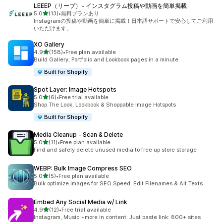
LEEEP（リープ）‑ インスタグラム投稿や動画を簡単掲載
별 5개 중
5.0
(13)
•
無料プランあり
총 리뷰 13개
Instagramの投稿や動画を簡単に掲載！日本語サポートで安心してご利用
いただけます。
XO Gallery
별 5개 중
4.9
(158)
•
Free plan available
총 리뷰 158개
Build Gallery, Portfolio and Lookbook pages in a minute
Built for Shopify
Spot Layer: Image Hotspots
별 5개 중
5.0
(6)
•
Free trial available
총 리뷰 6개
Shop The Look, Lookbook & Shoppable Image Hotspots
Built for Shopify
Media Cleanup ‑ Scan & Delete
별 5개 중
5.0
(11)
•
Free plan available
총 리뷰 11개
Find and safely delete unused media to free up store storage
WEBP: Bulk Image Compress SEO
별 5개 중
5.0
(5)
•
Free plan available
총 리뷰 5개
Bulk optimize images for SEO Speed. Edit Filenames & Alt Texts
Embed Any Social Media w/ Link
별 5개 중
4.9
(12)
•
Free trial available
총 리뷰 12개
Instagram, Music +more in content. Just paste link: 800+ sites