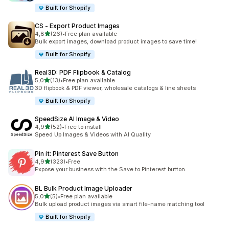
Built for Shopify
CS ‑ Export Product Images
de 5 estrelas
4,8
(26)
•
Free plan available
26 total de avaliações
Bulk export images, download product images to save time!
Built for Shopify
Real3D: PDF Flipbook & Catalog
de 5 estrelas
5,0
(13)
•
Free plan available
13 total de avaliações
3D flipbook & PDF viewer, wholesale catalogs & line sheets
Built for Shopify
SpeedSize AI Image & Video
de 5 estrelas
4,9
(52)
•
Free to install
52 total de avaliações
Speed Up Images & Videos with AI Quality
Pin it: Pinterest Save Button
de 5 estrelas
4,9
(323)
•
Free
323 total de avaliações
Expose your business with the Save to Pinterest button.
BL Bulk Product Image Uploader
de 5 estrelas
5,0
(5)
•
Free plan available
5 total de avaliações
Bulk upload product images via smart file-name matching tool
Built for Shopify