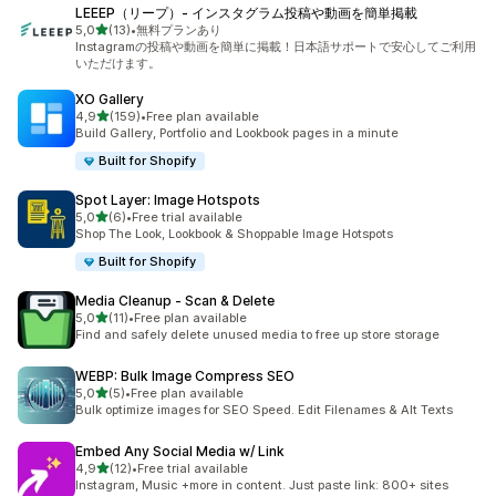
LEEEP（リープ）‑ インスタグラム投稿や動画を簡単掲載
de 5 estrelas
5,0
(13)
•
無料プランあり
13 total de avaliações
Instagramの投稿や動画を簡単に掲載！日本語サポートで安心してご利用
いただけます。
XO Gallery
de 5 estrelas
4,9
(159)
•
Free plan available
159 total de avaliações
Build Gallery, Portfolio and Lookbook pages in a minute
Built for Shopify
Spot Layer: Image Hotspots
de 5 estrelas
5,0
(6)
•
Free trial available
6 total de avaliações
Shop The Look, Lookbook & Shoppable Image Hotspots
Built for Shopify
Media Cleanup ‑ Scan & Delete
de 5 estrelas
5,0
(11)
•
Free plan available
11 total de avaliações
Find and safely delete unused media to free up store storage
WEBP: Bulk Image Compress SEO
de 5 estrelas
5,0
(5)
•
Free plan available
5 total de avaliações
Bulk optimize images for SEO Speed. Edit Filenames & Alt Texts
Embed Any Social Media w/ Link
de 5 estrelas
4,9
(12)
•
Free trial available
12 total de avaliações
Instagram, Music +more in content. Just paste link: 800+ sites