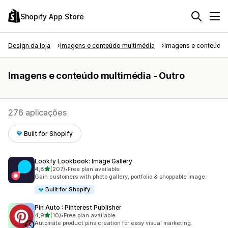
Shopify App Store
Design da loja
Imagens e conteúdo multimédia
Imagens e conteúdo m
Imagens e conteúdo multimédia - Outro
276 aplicações
Built for Shopify
Lookfy Lookbook: Image Gallery
de 5 estrelas
4,8
(207)
•
Free plan available
207 total de avaliações
Gain customers with photo gallery, portfolio & shoppable image
Built for Shopify
Pin Auto : Pinterest Publisher
de 5 estrelas
4,9
(10)
•
Free plan available
10 total de avaliações
Automate product pins creation for easy visual marketing.