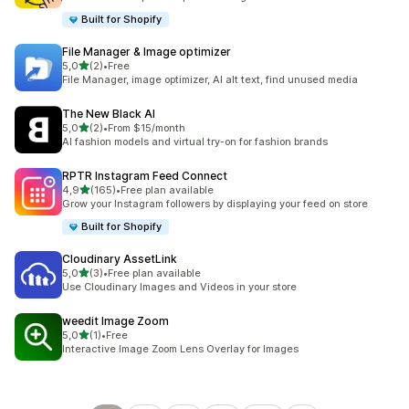
Built for Shopify
File Manager & Image optimizer
de 5 estrelas
5,0
(2)
•
Free
2 total de avaliações
File Manager, image optimizer, AI alt text, find unused media
The New Black AI
de 5 estrelas
5,0
(2)
•
From $15/month
2 total de avaliações
AI fashion models and virtual try-on for fashion brands
RPTR Instagram Feed Connect
de 5 estrelas
4,9
(165)
•
Free plan available
165 total de avaliações
Grow your Instagram followers by displaying your feed on store
Built for Shopify
Cloudinary AssetLink
de 5 estrelas
5,0
(3)
•
Free plan available
3 total de avaliações
Use Cloudinary Images and Videos in your store
weedit Image Zoom
de 5 estrelas
5,0
(1)
•
Free
1 total de avaliações
Interactive Image Zoom Lens Overlay for Images