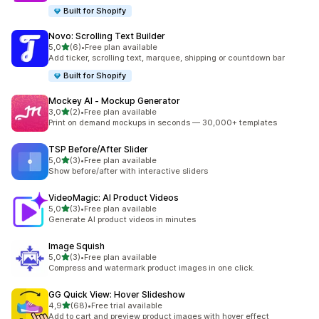
Built for Shopify
Novo: Scrolling Text Builder
de 5 estrelas
5,0
(6)
•
Free plan available
6 total de avaliações
Add ticker, scrolling text, marquee, shipping or countdown bar
Built for Shopify
Mockey AI ‑ Mockup Generator
de 5 estrelas
3,0
(2)
•
Free plan available
2 total de avaliações
Print on demand mockups in seconds — 30,000+ templates
TSP Before/After Slider
de 5 estrelas
5,0
(3)
•
Free plan available
3 total de avaliações
Show before/after with interactive sliders
VideoMagic: AI Product Videos
de 5 estrelas
5,0
(3)
•
Free plan available
3 total de avaliações
Generate AI product videos in minutes
Image Squish
de 5 estrelas
5,0
(3)
•
Free plan available
3 total de avaliações
Compress and watermark product images in one click.
GG Quick View: Hover Slideshow
de 5 estrelas
4,9
(68)
•
Free trial available
68 total de avaliações
Add to cart and preview product images with hover effect