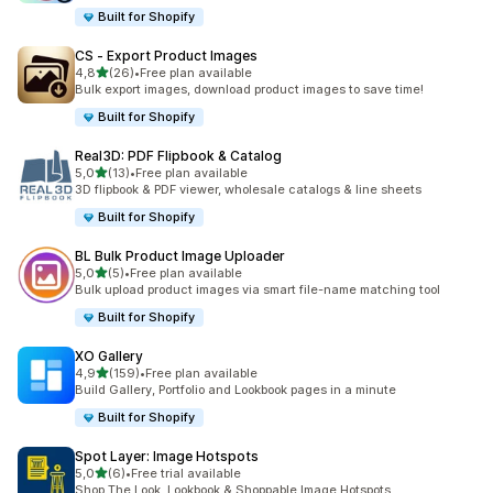
Built for Shopify
CS ‑ Export Product Images
de 5 estrelas
4,8
(26)
•
Free plan available
26 total de avaliações
Bulk export images, download product images to save time!
Built for Shopify
Real3D: PDF Flipbook & Catalog
de 5 estrelas
5,0
(13)
•
Free plan available
13 total de avaliações
3D flipbook & PDF viewer, wholesale catalogs & line sheets
Built for Shopify
BL Bulk Product Image Uploader
de 5 estrelas
5,0
(5)
•
Free plan available
5 total de avaliações
Bulk upload product images via smart file-name matching tool
Built for Shopify
XO Gallery
de 5 estrelas
4,9
(159)
•
Free plan available
159 total de avaliações
Build Gallery, Portfolio and Lookbook pages in a minute
Built for Shopify
Spot Layer: Image Hotspots
de 5 estrelas
5,0
(6)
•
Free trial available
6 total de avaliações
Shop The Look, Lookbook & Shoppable Image Hotspots