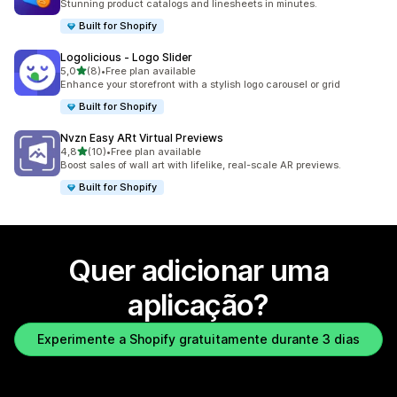
Stunning product catalogs and linesheets in minutes.
Built for Shopify
Logolicious ‑ Logo Slider
de 5 estrelas
5,0
(8)
•
Free plan available
8 total de avaliações
Enhance your storefront with a stylish logo carousel or grid
Built for Shopify
Nvzn Easy ARt Virtual Previews
de 5 estrelas
4,8
(10)
•
Free plan available
10 total de avaliações
Boost sales of wall art with lifelike, real-scale AR previews.
Built for Shopify
Quer adicionar uma
aplicação?
Experimente a Shopify gratuitamente durante 3 dias