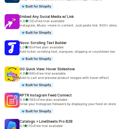
Built for Shopify
Embed Any Social Media w/ Link
de 5 estrelas
4,9
(12)
•
Free trial available
12 total de avaliações
Instagram, Music +more in content. Just paste link: 800+ sites
Built for Shopify
Novo: Scrolling Text Builder
de 5 estrelas
5,0
(6)
•
Free plan available
6 total de avaliações
Add ticker, scrolling text, marquee, shipping or countdown bar
Built for Shopify
GG Quick View: Hover Slideshow
de 5 estrelas
4,9
(68)
•
Free trial available
68 total de avaliações
Add to cart and preview product images with hover effect
Built for Shopify
RPTR Instagram Feed Connect
de 5 estrelas
4,9
(165)
•
Free plan available
165 total de avaliações
Grow your Instagram followers by displaying your feed on store
Built for Shopify
Catalogs + LineSheets Pro B2B
de 5 estrelas
4,1
(11)
•
Free trial available
11 total de avaliações