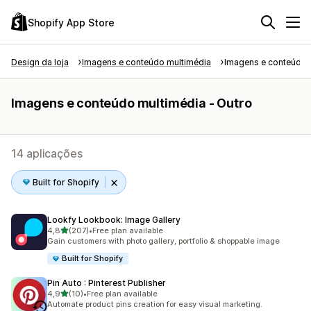
Shopify App Store
Design da loja
Imagens e conteúdo multimédia
Imagens e conteúdo m
Imagens e conteúdo multimédia - Outro
14 aplicações
Built for Shopify
Lookfy Lookbook: Image Gallery
de 5 estrelas
4,8
(207)
•
Free plan available
207 total de avaliações
Gain customers with photo gallery, portfolio & shoppable image
Built for Shopify
Pin Auto : Pinterest Publisher
de 5 estrelas
4,9
(10)
•
Free plan available
10 total de avaliações
Automate product pins creation for easy visual marketing.