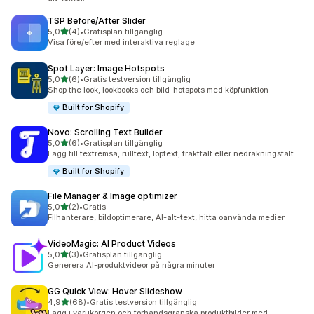
TSP Before/After Slider
av 5 stjärnor
5,0
(4)
•
Gratisplan tillgänglig
4 recensioner totalt
Visa före/efter med interaktiva reglage
Spot Layer: Image Hotspots
av 5 stjärnor
5,0
(6)
•
Gratis testversion tillgänglig
6 recensioner totalt
Shop the look, lookbooks och bild-hotspots med köpfunktion
Built for Shopify
Novo: Scrolling Text Builder
av 5 stjärnor
5,0
(6)
•
Gratisplan tillgänglig
6 recensioner totalt
Lägg till textremsa, rulltext, löptext, fraktfält eller nedräkningsfält
Built for Shopify
File Manager & Image optimizer
av 5 stjärnor
5,0
(2)
•
Gratis
2 recensioner totalt
Filhanterare, bildoptimerare, AI-alt-text, hitta oanvända medier
VideoMagic: AI Product Videos
av 5 stjärnor
5,0
(3)
•
Gratisplan tillgänglig
3 recensioner totalt
Generera AI-produktvideor på några minuter
GG Quick View: Hover Slideshow
av 5 stjärnor
4,9
(68)
•
Gratis testversion tillgänglig
68 recensioner totalt
Lägg i varukorgen och förhandsgranska produktbilder med