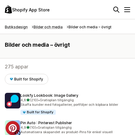
Shopify App Store
Butiksdesign
Bilder och media
Bilder och media – övrigt
Bilder och media – övrigt
275 appar
Built for Shopify
Lookfy Lookbook: Image Gallery
av 5 stjärnor
4,8
(210)
•
Gratisplan tillgänglig
210 recensioner totalt
Skaffa kunder med fotogallerier, portföljer och köpbara bilder
Built for Shopify
Pin Auto : Pinterest Publisher
av 5 stjärnor
4,9
(10)
•
Gratisplan tillgänglig
10 recensioner totalt
Automatisera skapandet av produkt-Pins för enkel visuell