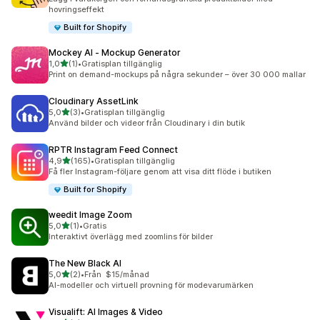
hovringseffekt
Built for Shopify
Mockey AI ‑ Mockup Generator
av 5 stjärnor
1,0
(1)
•
Gratisplan tillgänglig
1 recensioner totalt
Print on demand-mockups på några sekunder – över 30 000 mallar
Cloudinary AssetLink
av 5 stjärnor
5,0
(3)
•
Gratisplan tillgänglig
3 recensioner totalt
Använd bilder och videor från Cloudinary i din butik
RPTR Instagram Feed Connect
av 5 stjärnor
4,9
(165)
•
Gratisplan tillgänglig
165 recensioner totalt
Få fler Instagram-följare genom att visa ditt flöde i butiken
Built for Shopify
weedit Image Zoom
av 5 stjärnor
5,0
(1)
•
Gratis
1 recensioner totalt
Interaktivt överlägg med zoomlins för bilder
The New Black AI
av 5 stjärnor
5,0
(2)
•
Från $15/månad
2 recensioner totalt
AI-modeller och virtuell provning för modevarumärken
Visualift: AI Images & Video