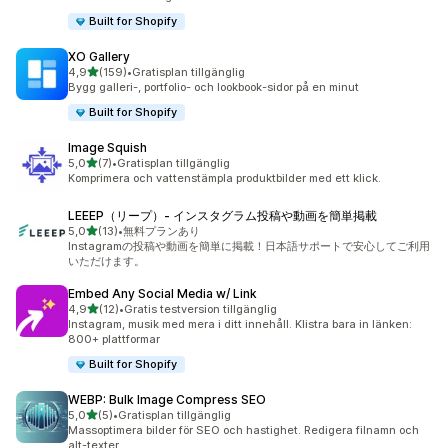
Built for Shopify
XO Gallery
av 5 stjärnor
4,9
(159)
•
Gratisplan tillgänglig
159 recensioner totalt
Bygg galleri-, portfolio- och lookbook-sidor på en minut
Built for Shopify
Image Squish
av 5 stjärnor
5,0
(7)
•
Gratisplan tillgänglig
7 recensioner totalt
Komprimera och vattenstämpla produktbilder med ett klick.
LEEEP（リープ）‑ インスタグラム投稿や動画を簡単掲載
av 5 stjärnor
5,0
(13)
•
無料プランあり
13 recensioner totalt
Instagramの投稿や動画を簡単に掲載！日本語サポートで安心してご利用
いただけます。
Embed Any Social Media w/ Link
av 5 stjärnor
4,9
(12)
•
Gratis testversion tillgänglig
12 recensioner totalt
Instagram, musik med mera i ditt innehåll. Klistra bara in länken:
800+ plattformar
Built for Shopify
WEBP: Bulk Image Compress SEO
av 5 stjärnor
5,0
(5)
•
Gratisplan tillgänglig
5 recensioner totalt
Massoptimera bilder för SEO och hastighet. Redigera filnamn och
alt-texter.