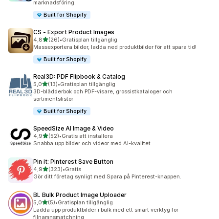
marknadsföring.
Built for Shopify
CS ‑ Export Product Images
av 5 stjärnor
4,8
(26)
•
Gratisplan tillgänglig
26 recensioner totalt
Massexportera bilder, ladda ned produktbilder för att spara tid!
Built for Shopify
Real3D: PDF Flipbook & Catalog
av 5 stjärnor
5,0
(13)
•
Gratisplan tillgänglig
13 recensioner totalt
3D-blädderbok och PDF-visare, grossistkataloger och
sortimentslistor
Built for Shopify
SpeedSize AI Image & Video
av 5 stjärnor
4,9
(52)
•
Gratis att installera
52 recensioner totalt
Snabba upp bilder och videor med AI-kvalitet
Pin it: Pinterest Save Button
av 5 stjärnor
4,9
(323)
•
Gratis
323 recensioner totalt
Gör ditt företag synligt med Spara på Pinterest-knappen.
BL Bulk Product Image Uploader
av 5 stjärnor
5,0
(5)
•
Gratisplan tillgänglig
5 recensioner totalt
Ladda upp produktbilder i bulk med ett smart verktyg för
filnamnsmatchning