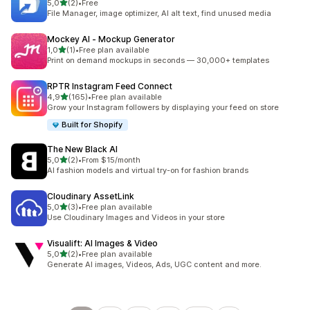
5 yıldız üzerinden
5,0
(2)
•
Free
toplam 2 değerlendirme
File Manager, image optimizer, AI alt text, find unused media
Mockey AI ‑ Mockup Generator
5 yıldız üzerinden
1,0
(1)
•
Free plan available
toplam 1 değerlendirme
Print on demand mockups in seconds — 30,000+ templates
RPTR Instagram Feed Connect
5 yıldız üzerinden
4,9
(165)
•
Free plan available
toplam 165 değerlendirme
Grow your Instagram followers by displaying your feed on store
Built for Shopify
The New Black AI
5 yıldız üzerinden
5,0
(2)
•
From $15/month
toplam 2 değerlendirme
AI fashion models and virtual try-on for fashion brands
Cloudinary AssetLink
5 yıldız üzerinden
5,0
(3)
•
Free plan available
toplam 3 değerlendirme
Use Cloudinary Images and Videos in your store
Visualift: AI Images & Video
5 yıldız üzerinden
5,0
(2)
•
Free plan available
toplam 2 değerlendirme
Generate AI images, Videos, Ads, UGC content and more.