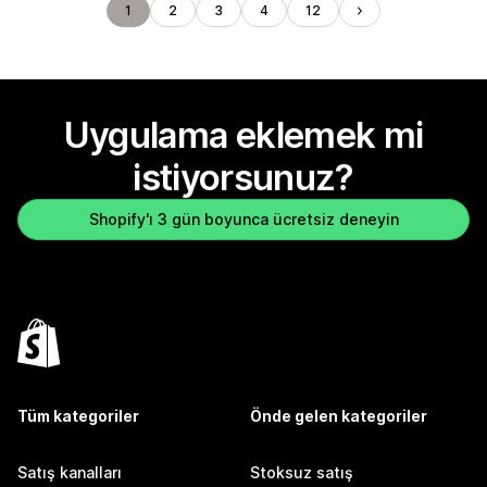
1
2
3
4
12
Uygulama eklemek mi
istiyorsunuz?
Shopify'ı 3 gün boyunca ücretsiz deneyin
Tüm kategoriler
Önde gelen kategoriler
Satış kanalları
Stoksuz satış