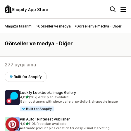
Shopify App Store
Mağaza tasarımı
Görseller ve medya
Görseller ve medya - Diğer
Görseller ve medya - Diğer
277 uygulama
Built for Shopify
Lookfy Lookbook: Image Gallery
5 yıldız üzerinden
4,8
(207)
•
Free plan available
toplam 207 değerlendirme
Gain customers with photo gallery, portfolio & shoppable image
Built for Shopify
Pin Auto : Pinterest Publisher
5 yıldız üzerinden
4,9
(10)
•
Free plan available
toplam 10 değerlendirme
Automate product pins creation for easy visual marketing.