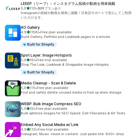
LEEEP（リープ）‑ インスタグラム投稿や動画を簡単掲載
5 yıldız üzerinden
5,0
(13)
•
無料プランあり
toplam 13 değerlendirme
Instagramの投稿や動画を簡単に掲載！日本語サポートで安心してご利用
いただけます。
XO Gallery
5 yıldız üzerinden
4,9
(158)
•
Free plan available
toplam 158 değerlendirme
Build Gallery, Portfolio and Lookbook pages in a minute
Built for Shopify
Spot Layer: Image Hotspots
5 yıldız üzerinden
5,0
(6)
•
Free trial available
toplam 6 değerlendirme
Shop The Look, Lookbook & Shoppable Image Hotspots
Built for Shopify
Media Cleanup ‑ Scan & Delete
5 yıldız üzerinden
5,0
(11)
•
Free plan available
toplam 11 değerlendirme
Find and safely delete unused media to free up store storage
WEBP: Bulk Image Compress SEO
5 yıldız üzerinden
5,0
(5)
•
Free plan available
toplam 5 değerlendirme
Bulk optimize images for SEO Speed. Edit Filenames & Alt Texts
Embed Any Social Media w/ Link
5 yıldız üzerinden
4,9
(12)
•
Free trial available
toplam 12 değerlendirme
Instagram, Music +more in content. Just paste link: 800+ sites