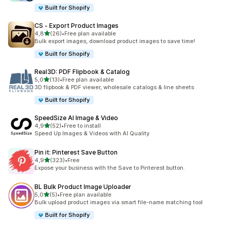
Built for Shopify
CS ‑ Export Product Images
5 yıldız üzerinden
4,8
(26)
•
Free plan available
toplam 26 değerlendirme
Bulk export images, download product images to save time!
Built for Shopify
Real3D: PDF Flipbook & Catalog
5 yıldız üzerinden
5,0
(13)
•
Free plan available
toplam 13 değerlendirme
3D flipbook & PDF viewer, wholesale catalogs & line sheets
Built for Shopify
SpeedSize AI Image & Video
5 yıldız üzerinden
4,9
(52)
•
Free to install
toplam 52 değerlendirme
Speed Up Images & Videos with AI Quality
Pin it: Pinterest Save Button
5 yıldız üzerinden
4,9
(323)
•
Free
toplam 323 değerlendirme
Expose your business with the Save to Pinterest button.
BL Bulk Product Image Uploader
5 yıldız üzerinden
5,0
(5)
•
Free plan available
toplam 5 değerlendirme
Bulk upload product images via smart file-name matching tool
Built for Shopify