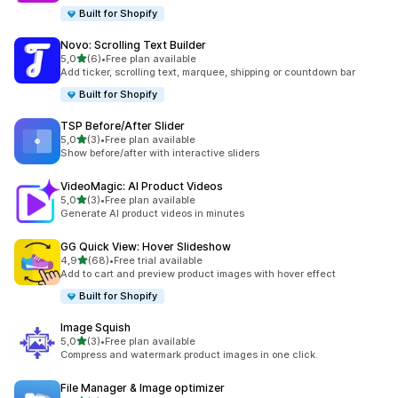
Built for Shopify
Novo: Scrolling Text Builder
5 yıldız üzerinden
5,0
(6)
•
Free plan available
toplam 6 değerlendirme
Add ticker, scrolling text, marquee, shipping or countdown bar
Built for Shopify
TSP Before/After Slider
5 yıldız üzerinden
5,0
(3)
•
Free plan available
toplam 3 değerlendirme
Show before/after with interactive sliders
VideoMagic: AI Product Videos
5 yıldız üzerinden
5,0
(3)
•
Free plan available
toplam 3 değerlendirme
Generate AI product videos in minutes
GG Quick View: Hover Slideshow
5 yıldız üzerinden
4,9
(68)
•
Free trial available
toplam 68 değerlendirme
Add to cart and preview product images with hover effect
Built for Shopify
Image Squish
5 yıldız üzerinden
5,0
(3)
•
Free plan available
toplam 3 değerlendirme
Compress and watermark product images in one click.
File Manager & Image optimizer