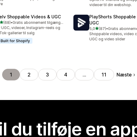
re
videoer til din webshop.
elv Shoppable Videos & UGC
PlayShorts Shoppable
ud af 5 stjerner
(68)
•
Gratis abonnement tilgængeligt
UGC
anmeldelser i alt
 UGC, videoer, Instagram-reels og
ud af 5 stjerner
5,0
(87)
•
87 anmeldelser i alt
Tok-gallerier til salg
Shoppable videos, video c
UGC og video slider
Built for Shopify
Næste
1
2
3
4
…
11
il du tilføje en ap