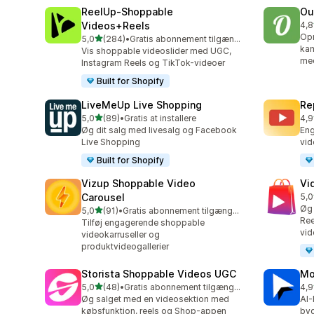
ReelUp‑Shoppable
Ou
Videos+Reels
4,8
459
Opr
ud af 5 stjerner
5,0
(284)
•
Gratis abonnement tilgængeligt
284 anmeldelser i alt
kam
Vis shoppable videoslider med UGC,
med
Instagram Reels og TikTok-videoer
Built for Shopify
LiveMeUp Live Shopping
Re
ud af 5 stjerner
5,0
(89)
•
Gratis at installere
4,9
89 anmeldelser i alt
92 
Øg dit salg med livesalg og Facebook
En
Live Shopping
vid
Built for Shopify
Vizup Shoppable Video
Vi
Carousel
5,0
26 
Øg 
ud af 5 stjerner
5,0
(91)
•
Gratis abonnement tilgængeligt
91 anmeldelser i alt
Ree
Tilføj engagerende shoppable
vid
videokarruseller og
produktvideogallerier
Storista Shoppable Videos UGC
Mo
ud af 5 stjerner
5,0
(48)
•
Gratis abonnement tilgængeligt
4,9
48 anmeldelser i alt
131
Øg salget med en videosektion med
AI-
købsfunktion, reels og Shop-appen
byg