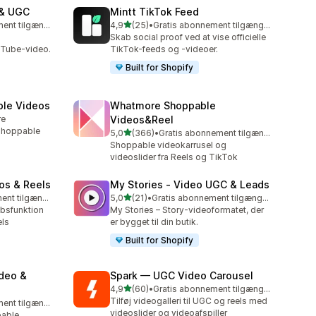
 & UGC
Mintt TikTok Feed
ud af 5 stjerner
Gratis abonnement tilgængeligt
4,9
(25)
•
Gratis abonnement tilgængeligt
25 anmeldelser i alt
Skab social proof ved at vise officielle
uTube-video.
TikTok-feeds og -videoer.
Built for Shopify
ble Videos
Whatmore Shoppable
re
Videos&Reel
shoppable
ud af 5 stjerner
5,0
(366)
•
Gratis abonnement tilgængeligt
366 anmeldelser i alt
Shoppable videokarrusel og
videoslider fra Reels og TikTok
os & Reels
My Stories ‑ Video UGC & Leads
ud af 5 stjerner
Gratis abonnement tilgængeligt
5,0
(21)
•
Gratis abonnement tilgængeligt
21 anmeldelser i alt
øbsfunktion
My Stories – Story-videoformatet, der
els
er bygget til din butik.
Built for Shopify
ideo &
Spark — UGC Video Carousel
ud af 5 stjerner
4,9
(60)
•
Gratis abonnement tilgængeligt
60 anmeldelser i alt
Tilføj videogalleri til UGC og reels med
Gratis abonnement tilgængeligt
videoslider og videoafspiller
pable