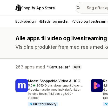
Shopify App Store
Butiksdesign
Billeder og medier
Video og livestreami
Alle apps til video og livestreamin
Vis dine produkter frem med reels med k
263 apps med
Karruseller
Ryd
Moast Shoppable Video & UGC
Re
ud af 5 stjerner
5,0
(305)
•
Gratis abonnement tilgængeligt
4,8
305 anmeldelser i alt
216
Videokarruseller med indkøbsfunktion
Øg 
fra dine Reels, TikToks og UGC-
Ree
videoer
køb
Built for Shopify