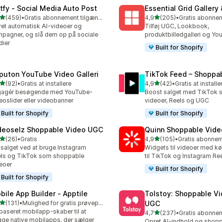
tfy ‑ Social Media Auto Post
Essential Grid Gallery
ud af 5 stjerner
ud af 5 stjerner
(459)
•
Gratis abonnement tilgængeligt
4,9
(205)
•
 anmeldelser i alt
205 anmeldelser i alt
et automatisk AI-videoer og
Tilføj UGC, Lookbook,
pagner, og slå dem op på sociale
produktbilledgalleri og Yo
ier
Built for Shopify
puton YouTube Video Galleri
TikTok Feed – Shoppa
ud af 5 stjerner
ud af 5 stjerner
(92)
•
Gratis at installere
4,9
(42)
•
Gratis at installe
anmeldelser i alt
42 anmeldelser i alt
gagér besøgende med YouTube-
Boost salget med TikTok 
eoslider eller videobanner
videoer, Reels og UGC
Built for Shopify
Built for Shopify
deoselz Shoppable Video UGC
Quinn Shoppable Vide
ud af 5 stjerner
ud af 5 stjerner
(26)
•
Gratis
4,9
(105)
•
anmeldelser i alt
105 anmeldelser i alt
salget ved at bruge Instagram
Widgets til videoer med k
ls og TikTok som shoppable
til TikTok og Instagram Re
eoer
Built for Shopify
Built for Shopify
bile App Builder ‑ Apptile
Tolstoy: Shoppable V
ud af 5 stjerner
(131)
•
Mulighed for gratis prøveperiode
UGC
 anmeldelser i alt
baseret mobilapp-skaber til at
ud af 5 stjerner
4,7
(237)
•
237 anmeldelser i alt
ge native mobilapps, der sælger
Opret AI-indhold og shop