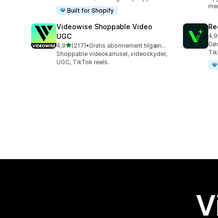
me
Built for Shopify
Videowise Shoppable Video
Re
UGC
4,9
68 
Gør
ud af 5 stjerner
4,9
(217)
•
Gratis abonnement tilgængeligt
217 anmeldelser i alt
Tik
Shoppable videokarrusel, videoskyder,
UGC, TikTok reels.
V