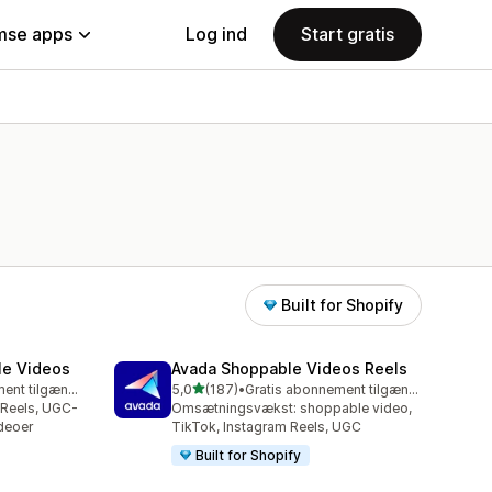
se apps
Log ind
Start gratis
Built for Shopify
le Videos
Avada Shoppable Videos Reels
ud af 5 stjerner
Gratis abonnement tilgængeligt
5,0
(187)
•
Gratis abonnement tilgængeligt
187 anmeldelser i alt
 Reels, UGC-
Omsætningsvækst: shoppable video,
deoer
TikTok, Instagram Reels, UGC
Built for Shopify