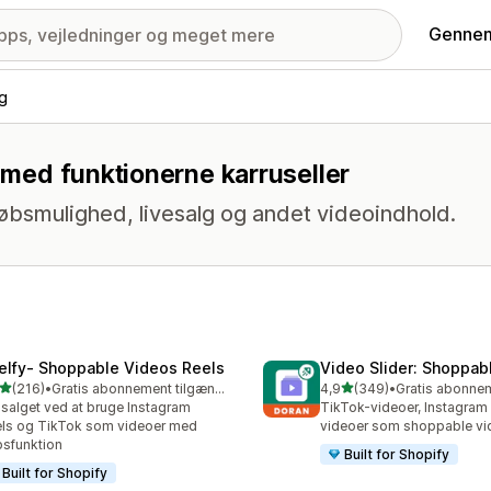
Gennem
ng
g med funktionerne karruseller
øbsmulighed, livesalg og andet videoindhold.
elfy‑ Shoppable Videos Reels
Video Slider: Shoppab
ud af 5 stjerner
ud af 5 stjerner
(216)
•
Gratis abonnement tilgængeligt
4,9
(349)
•
 anmeldelser i alt
349 anmeldelser i alt
salget ved at bruge Instagram
TikTok-videoer, Instagram
ls og TikTok som videoer med
videoer som shoppable vi
sfunktion
Built for Shopify
Built for Shopify