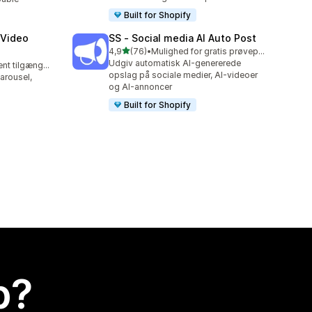
Built for Shopify
 Video
SS ‑ Social media AI Auto Post
ud af 5 stjerner
4,9
(76)
•
Mulighed for gratis prøveperiode
76 anmeldelser i alt
Udgiv automatisk AI-genererede
Gratis abonnement tilgængeligt
opslag på sociale medier, AI-videoer
arousel,
og AI-annoncer
Built for Shopify
p?