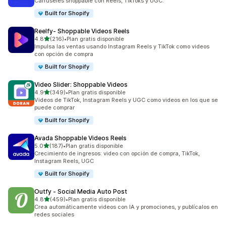
Carruseles shoppable con Reels, TikToks y UGC.
Built for Shopify
Reelfy‑ Shoppable Videos Reels
de 5 estrellas
4.8
(216)
•
Plan gratis disponible
216 reseñas en total
Impulsa las ventas usando Instagram Reels y TikTok como videos
con opción de compra
Built for Shopify
Video Slider: Shoppable Videos
de 5 estrellas
4.9
(349)
•
Plan gratis disponible
349 reseñas en total
Videos de TikTok, Instagram Reels y UGC como videos en los que se
puede comprar
Built for Shopify
Avada Shoppable Videos Reels
de 5 estrellas
5.0
(187)
•
Plan gratis disponible
187 reseñas en total
Crecimiento de ingresos: video con opción de compra, TikTok,
Instagram Reels, UGC
Built for Shopify
Outfy ‑ Social Media Auto Post
de 5 estrellas
4.8
(459)
•
Plan gratis disponible
459 reseñas en total
Crea automáticamente videos con IA y promociones, y publícalos en
redes sociales