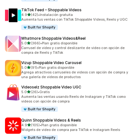
TikTok Feed – Shoppable Videos
de 5 estrellas
4.9
(42)
•
Instalación gratuita
42 reseñas en total
Aumenta tus ventas con TikTok Shoppable Videos, Reels y UGC
Built for Shopify
Whatmore Shoppable Videos&Reel
de 5 estrellas
5.0
(366)
•
Plan gratis disponible
366 reseñas en total
Carrusel de video y control deslizante de video con opción de
compra de Reels y TikTok
Vizup Shoppable Video Carousel
de 5 estrellas
5.0
(91)
•
Plan gratis disponible
91 reseñas en total
Agrega atractivos carruseles de videos con opción de compra y
una galería de videos de productos
Videoselz Shoppable Video UGC
de 5 estrellas
5.0
(26)
•
Gratis
26 reseñas en total
Aumenta las ventas usando Reels de Instagram y TikTok como
videos con opción de compra
Built for Shopify
Quinn Shoppable Videos & Reels
de 5 estrellas
4.9
(105)
•
Plan gratis disponible
105 reseñas en total
Widgets de video de compra para TikTok e Instagram Reels
Built for Shopify