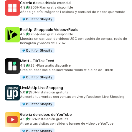
Galería de cuadrícula esencial
de 5 estrellas
4.9
(205)
•
Plan gratis disponible
205 reseñas en total
Añade galería imágenes Lookbook y carrusel de videos que vende
Built for Shopify
ReelUp‑Shoppable Videos+Reels
de 5 estrellas
4.9
(285)
•
Plan gratis disponible
285 reseñas en total
Muestra un carrusel de videos UGC con opción de compra, reels de
Instagram y videos de TikTok
Built for Shopify
Mintt ‑ TikTok Feed
de 5 estrellas
4.9
(25)
•
Plan gratis disponible
25 reseñas en total
Crea pruebas sociales mostrando feeds oficiales de TikTok
Built for Shopify
LiveMeUp Live Shopping
de 5 estrellas
5.0
(90)
•
Instalación gratuita
90 reseñas en total
Aumenta tus ventas con ventas en vivo y Facebook Live Shopping
Built for Shopify
Galería de vídeos de YouTube
de 5 estrellas
4.9
(92)
•
Instalación gratuita
92 reseñas en total
Atrae a tus visitas con slider o banner de video de YouTube
Built for Shopify