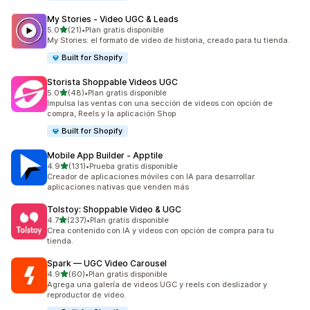
My Stories ‑ Video UGC & Leads
de 5 estrellas
5.0
(21)
•
Plan gratis disponible
21 reseñas en total
My Stories: el formato de video de historia, creado para tu tienda.
Built for Shopify
Storista Shoppable Videos UGC
de 5 estrellas
5.0
(48)
•
Plan gratis disponible
48 reseñas en total
Impulsa las ventas con una sección de videos con opción de
compra, Reels y la aplicación Shop
Built for Shopify
Mobile App Builder ‑ Apptile
de 5 estrellas
4.9
(131)
•
Prueba gratis disponible
131 reseñas en total
Creador de aplicaciones móviles con IA para desarrollar
aplicaciones nativas que venden más
Tolstoy: Shoppable Video & UGC
de 5 estrellas
4.7
(237)
•
Plan gratis disponible
237 reseñas en total
Crea contenido con IA y videos con opción de compra para tu
tienda.
Spark — UGC Video Carousel
de 5 estrellas
4.9
(60)
•
Plan gratis disponible
60 reseñas en total
Agrega una galería de videos UGC y reels con deslizador y
reproductor de video.