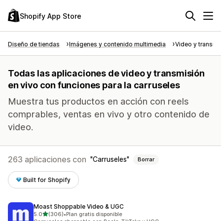
Shopify App Store
Diseño de tiendas
Imágenes y contenido multimedia
Video y transmi
Todas las aplicaciones de video y transmisión
en vivo con funciones para la carruseles
Muestra tus productos en acción con reels
comprables, ventas en vivo y otro contenido de
video.
263 aplicaciones con
Carruseles
Borrar
Built for Shopify
Moast Shoppable Video & UGC
de 5 estrellas
5.0
(306)
•
Plan gratis disponible
306 reseñas en total