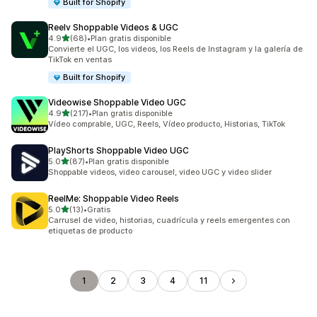
Built for Shopify
Reelv Shoppable Videos & UGC
de 5 estrellas
4.9
(68)
•
Plan gratis disponible
68 reseñas en total
Convierte el UGC, los videos, los Reels de Instagram y la galería de
TikTok en ventas
Built for Shopify
Videowise Shoppable Video UGC
de 5 estrellas
4.9
(217)
•
Plan gratis disponible
217 reseñas en total
Vídeo comprable, UGC, Reels, Vídeo producto, Historias, TikTok
PlayShorts Shoppable Video UGC
de 5 estrellas
5.0
(87)
•
Plan gratis disponible
87 reseñas en total
Shoppable videos, video carousel, video UGC y video slider
ReelMe: Shoppable Video Reels
de 5 estrellas
5.0
(13)
•
Gratis
13 reseñas en total
Carrusel de video, historias, cuadrícula y reels emergentes con
etiquetas de producto
1
2
3
4
11