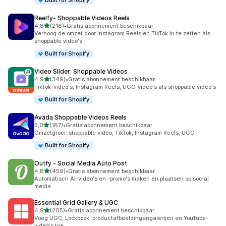
Built for Shopify
Reelfy‑ Shoppable Videos Reels
van 5 sterren
4,8
(216)
•
Gratis abonnement beschikbaar
216 recensies in totaal
Verhoog de omzet door Instagram Reels en TikTok in te zetten als
shoppable video's
Built for Shopify
Video Slider: Shoppable Videos
van 5 sterren
4,9
(349)
•
Gratis abonnement beschikbaar
349 recensies in totaal
TikTok-video's, Instagram Reels, UGC-video's als shoppable video's
Built for Shopify
Avada Shoppable Videos Reels
van 5 sterren
5,0
(187)
•
Gratis abonnement beschikbaar
187 recensies in totaal
Omzetgroei: shoppable video, TikTok, Instagram Reels, UGC
Built for Shopify
Outfy ‑ Social Media Auto Post
van 5 sterren
4,8
(459)
•
Gratis abonnement beschikbaar
459 recensies in totaal
Automatisch AI-video's en -promo's maken en plaatsen op social
media
Essential Grid Gallery & UGC
van 5 sterren
4,9
(205)
•
Gratis abonnement beschikbaar
205 recensies in totaal
Voeg UGC, Lookbook, productafbeeldingengalerijen en YouTube-
video's toe.