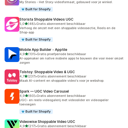
My Stories - Het Story-videoformaat, gebouwd voor je winkel.
Built for Shopify
Storista Shoppable Videos UGC
van 5 sterren
5,0
(48)
•
Gratis abonnement beschikbaar
48 recensies in totaal
Verhoog de omzet met een shoppable videosectie, Reels en de
Shop-app
Built for Shopify
Mobile App Builder ‑ Apptile
van 5 sterren
4,9
(131)
•
Gratis proefperiode beschikbaar
131 recensies in totaal
AI-appmaker om native mobiele apps te bouwen die voor meer omzet
zorgen
Tolstoy: Shoppable Video & UGC
van 5 sterren
4,7
(237)
•
Gratis abonnement beschikbaar
237 recensies in totaal
Maak AI-content en shoppable video's voor je webshop.
Spark — UGC Video Carousel
van 5 sterren
4,9
(60)
•
Gratis abonnement beschikbaar
60 recensies in totaal
UGC- en reels-videogalerij met videoslider en videospeler
toevoegen
Built for Shopify
Videowise Shoppable Video UGC
van 5 sterren
4,9
(217)
•
Gratis abonnement beschikbaar
217 recensies in totaal