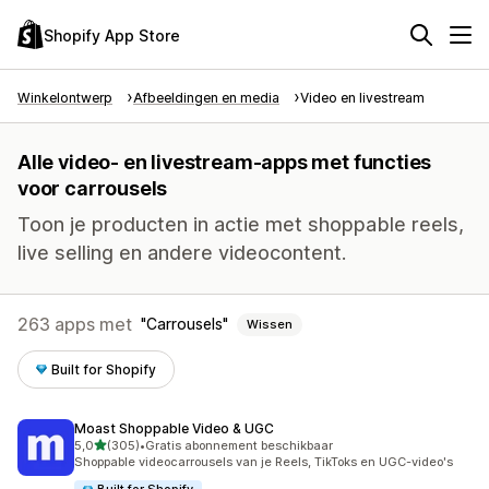
Shopify App Store
Winkelontwerp
Afbeeldingen en media
Video en livestream
Alle video- en livestream-apps met functies
voor carrousels
Toon je producten in actie met shoppable reels,
live selling en andere videocontent.
263 apps met
Carrousels
Wissen
Built for Shopify
Moast Shoppable Video & UGC
van 5 sterren
5,0
(305)
•
Gratis abonnement beschikbaar
305 recensies in totaal
Shoppable videocarrousels van je Reels, TikToks en UGC-video's