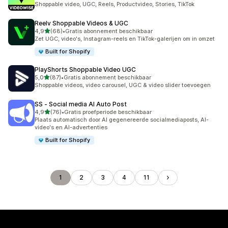
Shoppable video, UGC, Reels, Productvideo, Stories, TikTok
Reelv Shoppable Videos & UGC
van 5 sterren
4,9
(68)
•
Gratis abonnement beschikbaar
68 recensies in totaal
Zet UGC, video's, Instagram-reels en TikTok-galerijen om in omzet
Built for Shopify
PlayShorts Shoppable Video UGC
van 5 sterren
5,0
(87)
•
Gratis abonnement beschikbaar
87 recensies in totaal
Shoppable videos, video carousel, UGC & video slider toevoegen
SS ‑ Social media AI Auto Post
van 5 sterren
4,9
(76)
•
Gratis proefperiode beschikbaar
76 recensies in totaal
Plaats automatisch door AI gegenereerde socialmediaposts, AI-
video's en AI-advertenties
Built for Shopify
1
2
3
4
11