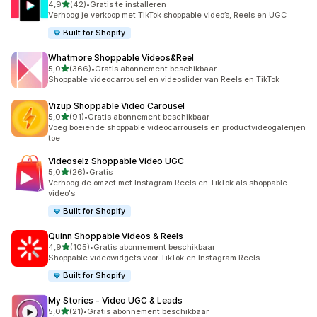
van 5 sterren
4,9
(42)
•
Gratis te installeren
42 recensies in totaal
Verhoog je verkoop met TikTok shoppable video’s, Reels en UGC
Built for Shopify
Whatmore Shoppable Videos&Reel
van 5 sterren
5,0
(366)
•
Gratis abonnement beschikbaar
366 recensies in totaal
Shoppable videocarrousel en videoslider van Reels en TikTok
Vizup Shoppable Video Carousel
van 5 sterren
5,0
(91)
•
Gratis abonnement beschikbaar
91 recensies in totaal
Voeg boeiende shoppable videocarrousels en productvideogalerijen
toe
Videoselz Shoppable Video UGC
van 5 sterren
5,0
(26)
•
Gratis
26 recensies in totaal
Verhoog de omzet met Instagram Reels en TikTok als shoppable
video's
Built for Shopify
Quinn Shoppable Videos & Reels
van 5 sterren
4,9
(105)
•
Gratis abonnement beschikbaar
105 recensies in totaal
Shoppable videowidgets voor TikTok en Instagram Reels
Built for Shopify
My Stories ‑ Video UGC & Leads
van 5 sterren
5,0
(21)
•
Gratis abonnement beschikbaar
21 recensies in totaal