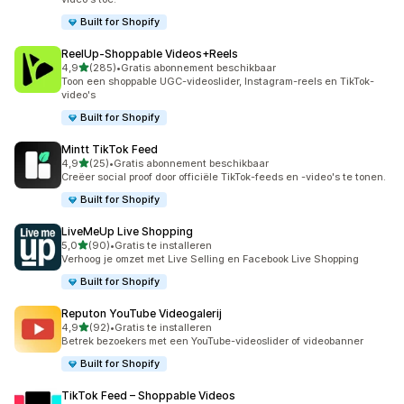
Built for Shopify
ReelUp‑Shoppable Videos+Reels
van 5 sterren
4,9
(285)
•
Gratis abonnement beschikbaar
285 recensies in totaal
Toon een shoppable UGC-videoslider, Instagram-reels en TikTok-
video's
Built for Shopify
Mintt TikTok Feed
van 5 sterren
4,9
(25)
•
Gratis abonnement beschikbaar
25 recensies in totaal
Creëer social proof door officiële TikTok-feeds en -video's te tonen.
Built for Shopify
LiveMeUp Live Shopping
van 5 sterren
5,0
(90)
•
Gratis te installeren
90 recensies in totaal
Verhoog je omzet met Live Selling en Facebook Live Shopping
Built for Shopify
Reputon YouTube Videogalerij
van 5 sterren
4,9
(92)
•
Gratis te installeren
92 recensies in totaal
Betrek bezoekers met een YouTube-videoslider of videobanner
Built for Shopify
TikTok Feed – Shoppable Videos