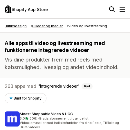
Shopify App Store
Butiksdesign
Billeder og medier
Video og livestreaming
Alle apps til video og livestreaming med
funktionerne integrerede videoer
Vis dine produkter frem med reels med
købsmulighed, livesalg og andet videoindhold.
263 apps med
Integrerede videoer
Ryd
Built for Shopify
Moast Shoppable Video & UGC
ud af 5 stjerner
5,0
(306)
•
Gratis abonnement tilgængeligt
306 anmeldelser i alt
Videokarruseller med indkøbsfunktion fra dine Reels, TikToks og
UGC-videoer