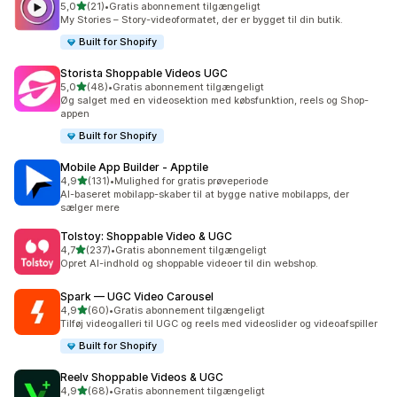
ud af 5 stjerner
5,0
(21)
•
Gratis abonnement tilgængeligt
21 anmeldelser i alt
My Stories – Story-videoformatet, der er bygget til din butik.
Built for Shopify
Storista Shoppable Videos UGC
ud af 5 stjerner
5,0
(48)
•
Gratis abonnement tilgængeligt
48 anmeldelser i alt
Øg salget med en videosektion med købsfunktion, reels og Shop-
appen
Built for Shopify
Mobile App Builder ‑ Apptile
ud af 5 stjerner
4,9
(131)
•
Mulighed for gratis prøveperiode
131 anmeldelser i alt
AI-baseret mobilapp-skaber til at bygge native mobilapps, der
sælger mere
Tolstoy: Shoppable Video & UGC
ud af 5 stjerner
4,7
(237)
•
Gratis abonnement tilgængeligt
237 anmeldelser i alt
Opret AI-indhold og shoppable videoer til din webshop.
Spark — UGC Video Carousel
ud af 5 stjerner
4,9
(60)
•
Gratis abonnement tilgængeligt
60 anmeldelser i alt
Tilføj videogalleri til UGC og reels med videoslider og videoafspiller
Built for Shopify
Reelv Shoppable Videos & UGC
ud af 5 stjerner
4,9
(68)
•
Gratis abonnement tilgængeligt
68 anmeldelser i alt