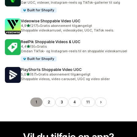
Gør UGC, videoer, Instagram-reels og TikTok-gallerier til salg
Built for Shopify
Videowise Shoppable Video UGC
ud af 5 stjerner
4,9
(217)
•
Gratis abonnement tilgængeligt
217 anmeldelser i alt
Shoppable videokarrusel, videoskyder, UGC, TikTok reels.
ReelPik Shoppable Videos & UGC
ud af 5 stjerner
4,4
(9)
•
Gratis
9 anmeldelser i alt
Omdan TikTok- og Instagram-reels til en shoppable videokarrusel
Built for Shopify
PlayShorts Shoppable Video UGC
ud af 5 stjerner
5,0
(87)
•
Gratis abonnement tilgængeligt
87 anmeldelser i alt
Shoppable videos, video carousel, UGC og video slider
1
2
3
4
11