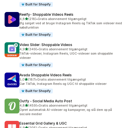
Built for Shopify
Reelfy‑ Shoppable Videos Reels
ud af 5 stjerner
4,8
(218)
•
Gratis abonnement tilgængeligt
218 anmeldelser i alt
Øg salget ved at bruge Instagram Reels og TikTok som videoer med
købsfunktion
Built for Shopify
Video Slider: Shoppable Videos
ud af 5 stjerner
4,9
(349)
•
Gratis abonnement tilgængeligt
349 anmeldelser i alt
TikTok-videoer, Instagram Reels, UGC-videoer som shoppable
videoer
Built for Shopify
Avada Shoppable Videos Reels
ud af 5 stjerner
5,0
(187)
•
Gratis abonnement tilgængeligt
187 anmeldelser i alt
Gør TikTok, Instagram Reels og UGC til shoppable videoer
Built for Shopify
Outfy ‑ Social Media Auto Post
ud af 5 stjerner
4,8
(459)
•
Gratis abonnement tilgængeligt
459 anmeldelser i alt
Opret automatisk AI-videoer og kampagner, og slå dem op på
sociale medier
Essential Grid Gallery & UGC
ud af 5 stjerner
4,9
(205)
•
Gratis abonnement tilgængeligt