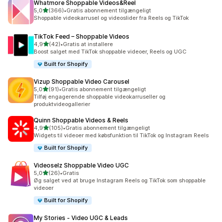
Whatmore Shoppable Videos&Reel
ud af 5 stjerner
5,0
(366)
•
Gratis abonnement tilgængeligt
366 anmeldelser i alt
Shoppable videokarrusel og videoslider fra Reels og TikTok
TikTok Feed – Shoppable Videos
ud af 5 stjerner
4,9
(42)
•
Gratis at installere
42 anmeldelser i alt
Boost salget med TikTok shoppable videoer, Reels og UGC
Built for Shopify
Vizup Shoppable Video Carousel
ud af 5 stjerner
5,0
(91)
•
Gratis abonnement tilgængeligt
91 anmeldelser i alt
Tilføj engagerende shoppable videokarruseller og
produktvideogallerier
Quinn Shoppable Videos & Reels
ud af 5 stjerner
4,9
(105)
•
Gratis abonnement tilgængeligt
105 anmeldelser i alt
Widgets til videoer med købsfunktion til TikTok og Instagram Reels
Built for Shopify
Videoselz Shoppable Video UGC
ud af 5 stjerner
5,0
(26)
•
Gratis
26 anmeldelser i alt
Øg salget ved at bruge Instagram Reels og TikTok som shoppable
videoer
Built for Shopify
My Stories ‑ Video UGC & Leads