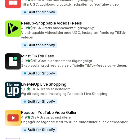
205 anmeldelser i alt
Tilføj UGC, Lookbook, produktbilledgalleri og YouTube-video.
Built for Shopify
ReelUp‑Shoppable Videos+Reels
ud af 5 stjerner
4,9
(285)
•
Gratis abonnement tilgængeligt
285 anmeldelser i alt
Vis shoppable videoslider med UGC, Instagram Reels og TikTok-
videoer
Built for Shopify
Mintt TikTok Feed
ud af 5 stjerner
4,9
(25)
•
Gratis abonnement tilgængeligt
25 anmeldelser i alt
Skab social proof ved at vise officielle TikTok-feeds og -videoer.
Built for Shopify
LiveMeUp Live Shopping
ud af 5 stjerner
5,0
(90)
•
Gratis at installere
90 anmeldelser i alt
Øg dit salg med livesalg og Facebook Live Shopping
Built for Shopify
Reputon YouTube Video Galleri
ud af 5 stjerner
4,9
(92)
•
Gratis at installere
92 anmeldelser i alt
Engagér besøgende med YouTube-videoslider eller videobanner
Built for Shopify