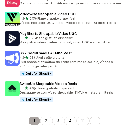
237 avaliações ao todo
Crie conteúdo com IA e vídeos com opção de compra para a vitrine.
Videowise Shoppable Video UGC
de 5 estrelas
4,9
(217)
•
Plano gratuito disponível
217 avaliações ao todo
Vídeo shoppable, UGC, Reels, Vídeo de produto, Stories, TikTok
PlayShorts Shoppable Video UGC
de 5 estrelas
5,0
(87)
•
Plano gratuito disponível
87 avaliações ao todo
Shoppable videos, video carousel, video UGC e video slider
SS ‑ Social media AI Auto Post
de 5 estrelas
4,9
(76)
•
Avaliação gratuita
76 avaliações ao todo
Publicação automática de posts para redes sociais, vídeos e
anúncios gerados por IA
Built for Shopify
SwipeUp Shoppable Videos Reels
de 5 estrelas
5,0
(40)
•
Plano gratuito disponível
40 avaliações ao todo
Destaque-se com vídeo shoppable: TikTok e Instagram Reels.
Built for Shopify
1
2
3
4
11