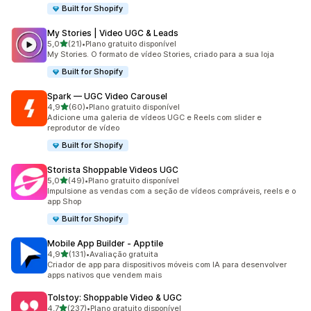
Built for Shopify
My Stories | Video UGC & Leads
de 5 estrelas
5,0
(21)
•
Plano gratuito disponível
21 avaliações ao todo
My Stories. O formato de vídeo Stories, criado para a sua loja
Built for Shopify
Spark — UGC Video Carousel
de 5 estrelas
4,9
(60)
•
Plano gratuito disponível
60 avaliações ao todo
Adicione uma galeria de vídeos UGC e Reels com slider e
reprodutor de vídeo
Built for Shopify
Storista Shoppable Videos UGC
de 5 estrelas
5,0
(49)
•
Plano gratuito disponível
49 avaliações ao todo
Impulsione as vendas com a seção de vídeos compráveis, reels e o
app Shop
Built for Shopify
Mobile App Builder ‑ Apptile
de 5 estrelas
4,9
(131)
•
Avaliação gratuita
131 avaliações ao todo
Criador de app para dispositivos móveis com IA para desenvolver
apps nativos que vendem mais
Tolstoy: Shoppable Video & UGC
de 5 estrelas
4,7
(237)
•
Plano gratuito disponível