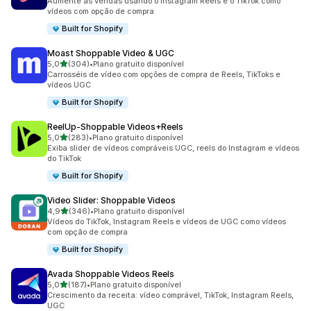
Aumente as vendas usando o Instagram Reels e o TikTok como
vídeos com opção de compra
Built for Shopify
Moast Shoppable Video & UGC
de 5 estrelas
5,0
(304)
•
Plano gratuito disponível
304 avaliações ao todo
Carrosséis de vídeo com opções de compra de Reels, TikToks e
vídeos UGC
Built for Shopify
ReelUp‑Shoppable Videos+Reels
de 5 estrelas
5,0
(283)
•
Plano gratuito disponível
283 avaliações ao todo
Exiba slider de vídeos compráveis UGC, reels do Instagram e vídeos
do TikTok
Built for Shopify
Video Slider: Shoppable Videos
de 5 estrelas
4,9
(346)
•
Plano gratuito disponível
346 avaliações ao todo
Vídeos do TikTok, Instagram Reels e vídeos de UGC como vídeos
com opção de compra
Built for Shopify
Avada Shoppable Videos Reels
de 5 estrelas
5,0
(187)
•
Plano gratuito disponível
187 avaliações ao todo
Crescimento da receita: vídeo comprável, TikTok, Instagram Reels,
UGC