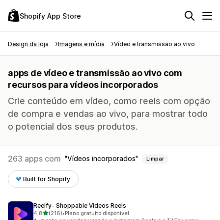
Shopify App Store
Design da loja
Imagens e mídia
Vídeo e transmissão ao vivo
apps de vídeo e transmissão ao vivo com
recursos para vídeos incorporados
Crie conteúdo em vídeo, como reels com opção
de compra e vendas ao vivo, para mostrar todo
o potencial dos seus produtos.
263 apps com
Vídeos incorporados
Limpar
Built for Shopify
Reelfy‑ Shoppable Videos Reels
de 5 estrelas
4,8
(216)
•
Plano gratuito disponível
216 avaliações ao todo