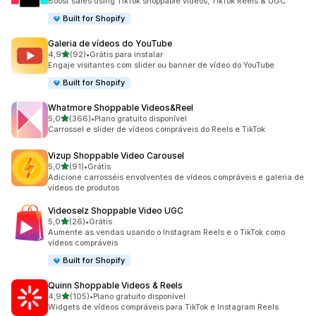
Boost sales using TikTok shoppable videos, TikTok Reels & UGC
Built for Shopify
Galeria de vídeos do YouTube
de 5 estrelas
4,9
(92)
•
Grátis para instalar
92 avaliações ao todo
Engaje visitantes com slider ou banner de vídeo do YouTube
Built for Shopify
Whatmore Shoppable Videos&Reel
de 5 estrelas
5,0
(366)
•
Plano gratuito disponível
366 avaliações ao todo
Carrossel e slider de vídeos compráveis do Reels e TikTok
Vizup Shoppable Video Carousel
de 5 estrelas
5,0
(91)
•
Grátis
91 avaliações ao todo
Adicione carrosséis envolventes de vídeos compráveis e galeria de
vídeos de produtos
Videoselz Shoppable Video UGC
de 5 estrelas
5,0
(26)
•
Grátis
26 avaliações ao todo
Aumente as vendas usando o Instagram Reels e o TikTok como
vídeos compráveis
Built for Shopify
Quinn Shoppable Videos & Reels
de 5 estrelas
4,9
(105)
•
Plano gratuito disponível
105 avaliações ao todo
Widgets de vídeos compráveis para TikTok e Instagram Reels