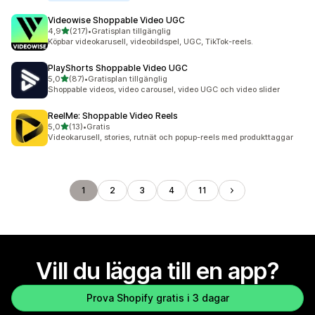
Videowise Shoppable Video UGC
av 5 stjärnor
4,9
(217)
•
Gratisplan tillgänglig
217 recensioner totalt
Köpbar videokarusell, videobildspel, UGC, TikTok-reels.
PlayShorts Shoppable Video UGC
av 5 stjärnor
5,0
(87)
•
Gratisplan tillgänglig
87 recensioner totalt
Shoppable videos, video carousel, video UGC och video slider
ReelMe: Shoppable Video Reels
av 5 stjärnor
5,0
(13)
•
Gratis
13 recensioner totalt
Videokarusell, stories, rutnät och popup-reels med produkttaggar
1
2
3
4
11
Vill du lägga till en app?
Prova Shopify gratis i 3 dagar