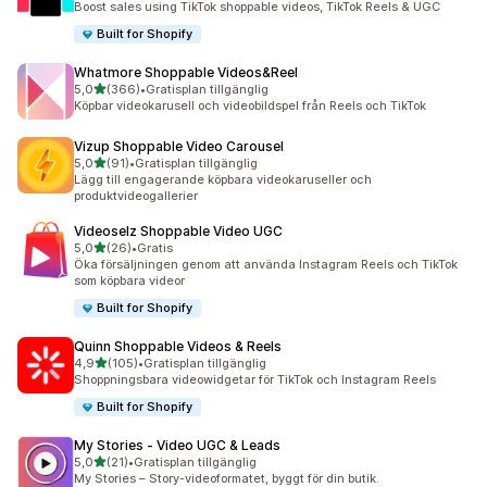
Boost sales using TikTok shoppable videos, TikTok Reels & UGC
Built for Shopify
Whatmore Shoppable Videos&Reel
av 5 stjärnor
5,0
(366)
•
Gratisplan tillgänglig
366 recensioner totalt
Köpbar videokarusell och videobildspel från Reels och TikTok
Vizup Shoppable Video Carousel
av 5 stjärnor
5,0
(91)
•
Gratisplan tillgänglig
91 recensioner totalt
Lägg till engagerande köpbara videokaruseller och
produktvideogallerier
Videoselz Shoppable Video UGC
av 5 stjärnor
5,0
(26)
•
Gratis
26 recensioner totalt
Öka försäljningen genom att använda Instagram Reels och TikTok
som köpbara videor
Built for Shopify
Quinn Shoppable Videos & Reels
av 5 stjärnor
4,9
(105)
•
Gratisplan tillgänglig
105 recensioner totalt
Shoppningsbara videowidgetar för TikTok och Instagram Reels
Built for Shopify
My Stories ‑ Video UGC & Leads
av 5 stjärnor
5,0
(21)
•
Gratisplan tillgänglig
21 recensioner totalt
My Stories – Story-videoformatet, byggt för din butik.