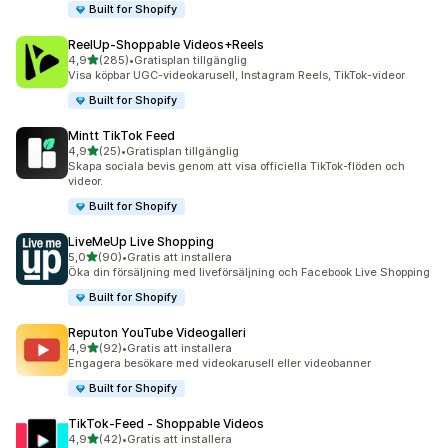
Built for Shopify
ReelUp‑Shoppable Videos+Reels
av 5 stjärnor
4,9
(285)
•
Gratisplan tillgänglig
285 recensioner totalt
Visa köpbar UGC-videokarusell, Instagram Reels, TikTok-videor
Built for Shopify
Mintt TikTok Feed
av 5 stjärnor
4,9
(25)
•
Gratisplan tillgänglig
25 recensioner totalt
Skapa sociala bevis genom att visa officiella TikTok-flöden och
videor.
Built for Shopify
LiveMeUp Live Shopping
av 5 stjärnor
5,0
(90)
•
Gratis att installera
90 recensioner totalt
Öka din försäljning med liveförsäljning och Facebook Live Shopping
Built for Shopify
Reputon YouTube Videogalleri
av 5 stjärnor
4,9
(92)
•
Gratis att installera
92 recensioner totalt
Engagera besökare med videokarusell eller videobanner
Built for Shopify
TikTok‑Feed ‑ Shoppable Videos
av 5 stjärnor
4,9
(42)
•
Gratis att installera
42 recensioner totalt