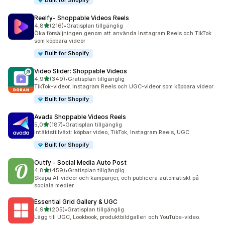
Built for Shopify
Reelfy‑ Shoppable Videos Reels
av 5 stjärnor
4,8
(216)
•
Gratisplan tillgänglig
216 recensioner totalt
Öka försäljningen genom att använda Instagram Reels och TikTok
som köpbara videor
Built for Shopify
Video Slider: Shoppable Videos
av 5 stjärnor
4,9
(349)
•
Gratisplan tillgänglig
349 recensioner totalt
TikTok-videor, Instagram Reels och UGC-videor som köpbara videor
Built for Shopify
Avada Shoppable Videos Reels
av 5 stjärnor
5,0
(187)
•
Gratisplan tillgänglig
187 recensioner totalt
Intäktstillväxt: köpbar video, TikTok, Instagram Reels, UGC
Built for Shopify
Outfy ‑ Social Media Auto Post
av 5 stjärnor
4,8
(459)
•
Gratisplan tillgänglig
459 recensioner totalt
Skapa AI-videor och kampanjer, och publicera automatiskt på
sociala medier
Essential Grid Gallery & UGC
av 5 stjärnor
4,9
(205)
•
Gratisplan tillgänglig
205 recensioner totalt
Lägg till UGC, Lookbook, produktbildgalleri och YouTube-video.