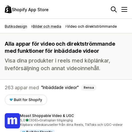
Shopify App Store
Butiksdesign
Bilder och media
Video och direktströmmande
Alla appar för video och direktströmmande
med funktioner för inbäddade videor
Visa dina produkter i reels med köplänkar,
liveförsäljning och annat videoinnehåll.
263 appar med
Inbäddade videor
Rensa
Built for Shopify
Moast Shoppable Video & UGC
av 5 stjärnor
5,0
(306)
•
Gratisplan tillgänglig
306 recensioner totalt
Köpbara videokaruseller från dina Reels, TikToks och UGC-videor