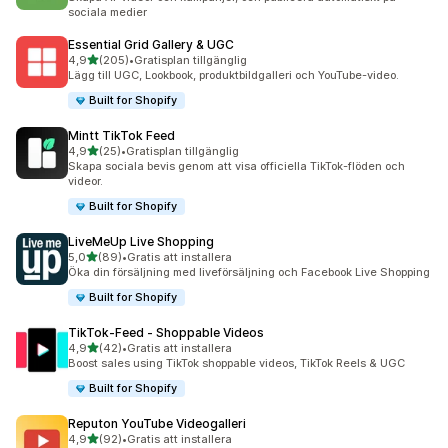
sociala medier
Essential Grid Gallery & UGC
av 5 stjärnor
4,9
(205)
•
Gratisplan tillgänglig
205 recensioner totalt
Lägg till UGC, Lookbook, produktbildgalleri och YouTube-video.
Built for Shopify
Mintt TikTok Feed
av 5 stjärnor
4,9
(25)
•
Gratisplan tillgänglig
25 recensioner totalt
Skapa sociala bevis genom att visa officiella TikTok-flöden och
videor.
Built for Shopify
LiveMeUp Live Shopping
av 5 stjärnor
5,0
(89)
•
Gratis att installera
89 recensioner totalt
Öka din försäljning med liveförsäljning och Facebook Live Shopping
Built for Shopify
TikTok‑Feed ‑ Shoppable Videos
av 5 stjärnor
4,9
(42)
•
Gratis att installera
42 recensioner totalt
Boost sales using TikTok shoppable videos, TikTok Reels & UGC
Built for Shopify
Reputon YouTube Videogalleri
av 5 stjärnor
4,9
(92)
•
Gratis att installera
92 recensioner totalt