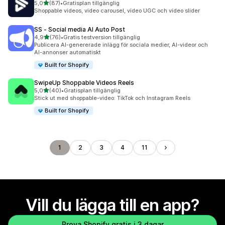
av 5 stjärnor
5,0
(87)
•
Gratisplan tillgänglig
87 recensioner totalt
Shoppable videos, video carousel, video UGC och video slider
SS ‑ Social media AI Auto Post
av 5 stjärnor
4,9
(76)
•
Gratis testversion tillgänglig
76 recensioner totalt
Publicera AI-genererade inlägg för sociala medier, AI-videor och
AI-annonser automatiskt
Built for Shopify
SwipeUp Shoppable Videos Reels
av 5 stjärnor
5,0
(40)
•
Gratisplan tillgänglig
40 recensioner totalt
Stick ut med shoppable-video: TikTok och Instagram Reels
Built for Shopify
1
2
3
4
11
Vill du lägga till en app?
Prova Shopify gratis i 3 dagar