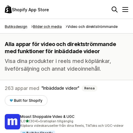
Shopify App Store
Butiksdesign
Bilder och media
Video och direktströmmande
Alla appar för video och direktströmmande
med funktioner för inbäddade videor
Visa dina produkter i reels med köplänkar,
liveförsäljning och annat videoinnehåll.
263 appar med
Inbäddade videor
Rensa
Built for Shopify
Moast Shoppable Video & UGC
av 5 stjärnor
5,0
(304)
•
Gratisplan tillgänglig
304 recensioner totalt
Köpbara videokaruseller från dina Reels, TikToks och UGC-videor