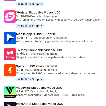
Built for Shopify
Storista Shoppable Videos UGC
av 5 stjärnor
5,0
(49)
•
Gratisplan tillgänglig
49 recensioner totalt
Driv försäljning med en köpbar videosektion, reels och Shop-appen
Built for Shopify
Mobile App Builder ‑ Apptile
av 5 stjärnor
4,9
(131)
•
Gratis testversion tillgänglig
131 recensioner totalt
AI-appskapare för att bygga native-mobilappar som säljer mer
Tolstoy: Shoppable Video & UGC
av 5 stjärnor
4,7
(237)
•
Gratisplan tillgänglig
237 recensioner totalt
Skapa AI-innehåll och shoppable-videor för din webbutik.
Spark — UGC Video Carousel
av 5 stjärnor
4,9
(60)
•
Gratisplan tillgänglig
60 recensioner totalt
Videogalleri för UGC och reels med videobildspel och -spelare
Built for Shopify
Videowise Shoppable Video UGC
av 5 stjärnor
4,9
(217)
•
Gratisplan tillgänglig
217 recensioner totalt
Köpbar videokarusell, videobildspel, UGC, TikTok-reels.
PlayShorts Shoppable Video UGC