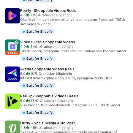
Built for Shopify
Reelfy‑ Shoppable Videos Reels
av 5 stjärnor
4,8
(215)
•
Gratisplan tillgänglig
215 recensioner totalt
Öka försäljningen genom att använda Instagram Reels och TikTok
som köpbara videor
Built for Shopify
Video Slider: Shoppable Videos
av 5 stjärnor
4,9
(348)
•
Gratisplan tillgänglig
348 recensioner totalt
TikTok-videor, Instagram Reels och UGC-videor som köpbara videor
Built for Shopify
Avada Shoppable Videos Reels
av 5 stjärnor
5,0
(187)
•
Gratisplan tillgänglig
187 recensioner totalt
Intäktstillväxt: köpbar video, TikTok, Instagram Reels, UGC
Built for Shopify
ReelUp‑Shoppable Videos+Reels
av 5 stjärnor
5,0
(284)
•
Gratisplan tillgänglig
284 recensioner totalt
Visa köpbar UGC-videokarusell, Instagram Reels, TikTok-videor
Built for Shopify
Outfy ‑ Social Media Auto Post
av 5 stjärnor
4,8
(459)
•
Gratisplan tillgänglig
459 recensioner totalt
Skapa AI-videor och kampanjer, och publicera automatiskt på