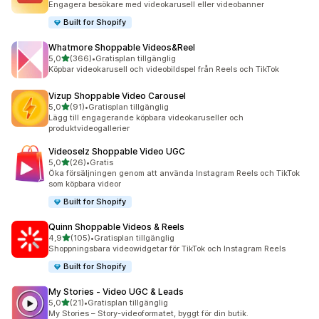
Engagera besökare med videokarusell eller videobanner
Built for Shopify
Whatmore Shoppable Videos&Reel
av 5 stjärnor
5,0
(366)
•
Gratisplan tillgänglig
366 recensioner totalt
Köpbar videokarusell och videobildspel från Reels och TikTok
Vizup Shoppable Video Carousel
av 5 stjärnor
5,0
(91)
•
Gratisplan tillgänglig
91 recensioner totalt
Lägg till engagerande köpbara videokaruseller och
produktvideogallerier
Videoselz Shoppable Video UGC
av 5 stjärnor
5,0
(26)
•
Gratis
26 recensioner totalt
Öka försäljningen genom att använda Instagram Reels och TikTok
som köpbara videor
Built for Shopify
Quinn Shoppable Videos & Reels
av 5 stjärnor
4,9
(105)
•
Gratisplan tillgänglig
105 recensioner totalt
Shoppningsbara videowidgetar för TikTok och Instagram Reels
Built for Shopify
My Stories ‑ Video UGC & Leads
av 5 stjärnor
5,0
(21)
•
Gratisplan tillgänglig
21 recensioner totalt
My Stories – Story-videoformatet, byggt för din butik.