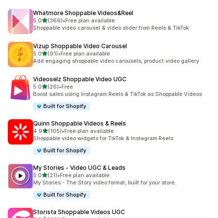
Whatmore Shoppable Videos&Reel
เต็ม 5 ดาว
5.0
(366)
•
Free plan available
ทั้งหมด 366 รีวิว
Shoppable video carousel & video slider from Reels & TikTok
Vizup Shoppable Video Carousel
เต็ม 5 ดาว
5.0
(91)
•
Free plan available
ทั้งหมด 91 รีวิว
Add engaging shoppable video carousels, product video gallery
Videoselz Shoppable Video UGC
เต็ม 5 ดาว
5.0
(26)
•
Free
ทั้งหมด 26 รีวิว
Boost sales using Instagram Reels & TikTok as Shoppable Videos
Built for Shopify
Quinn Shoppable Videos & Reels
เต็ม 5 ดาว
4.9
(105)
•
Free plan available
ทั้งหมด 105 รีวิว
Shoppable video widgets for TikTok & Instagram Reels
Built for Shopify
My Stories ‑ Video UGC & Leads
เต็ม 5 ดาว
5.0
(21)
•
Free plan available
ทั้งหมด 21 รีวิว
My Stories - The Story video format, built for your store.
Built for Shopify
Storista Shoppable Videos UGC