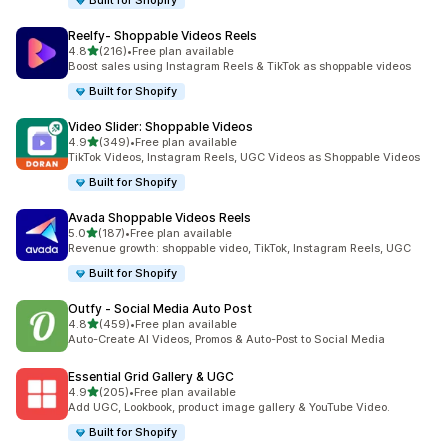
Built for Shopify
Reelfy‑ Shoppable Videos Reels
เต็ม 5 ดาว
4.8
(216)
•
Free plan available
ทั้งหมด 216 รีวิว
Boost sales using Instagram Reels & TikTok as shoppable videos
Built for Shopify
Video Slider: Shoppable Videos
เต็ม 5 ดาว
4.9
(349)
•
Free plan available
ทั้งหมด 349 รีวิว
TikTok Videos, Instagram Reels, UGC Videos as Shoppable Videos
Built for Shopify
Avada Shoppable Videos Reels
เต็ม 5 ดาว
5.0
(187)
•
Free plan available
ทั้งหมด 187 รีวิว
Revenue growth: shoppable video, TikTok, Instagram Reels, UGC
Built for Shopify
Outfy ‑ Social Media Auto Post
เต็ม 5 ดาว
4.8
(459)
•
Free plan available
ทั้งหมด 459 รีวิว
Auto-Create AI Videos, Promos & Auto-Post to Social Media
Essential Grid Gallery & UGC
เต็ม 5 ดาว
4.9
(205)
•
Free plan available
ทั้งหมด 205 รีวิว
Add UGC, Lookbook, product image gallery & YouTube Video.
Built for Shopify