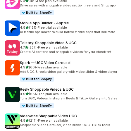
เต็ม 5 ดาว
5.0
(48)
•
Free plan available
ทั้งหมด 48 รีวิว
Drive sales with shoppable video section, reels and Shop app
Built for Shopify
Mobile App Builder ‑ Apptile
เต็ม 5 ดาว
4.9
(131)
•
Free trial available
ทั้งหมด 131 รีวิว
AI mobile app maker to build native mobile apps that sell more
Tolstoy: Shoppable Video & UGC
เต็ม 5 ดาว
4.7
(237)
•
Free plan available
ทั้งหมด 237 รีวิว
Create AI content and shoppable videos for your storefront.
Spark — UGC Video Carousel
เต็ม 5 ดาว
4.9
(60)
•
Free plan available
ทั้งหมด 60 รีวิว
Add UGC & reels video gallery with video slider & video player
Built for Shopify
Reelv Shoppable Videos & UGC
เต็ม 5 ดาว
4.9
(68)
•
Free plan available
ทั้งหมด 68 รีวิว
Turn UGC, Videos, Instagram Reels & Tiktok Gallery into Sales
Built for Shopify
Videowise Shoppable Video UGC
เต็ม 5 ดาว
4.9
(217)
•
Free plan available
ทั้งหมด 217 รีวิว
Shoppable Video Carousel, video slider, UGC, TikTok reels.