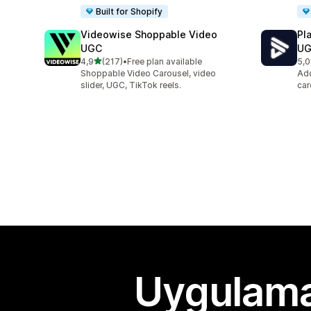
Built for Shopify
Videowise Shoppable Video
Pl
UGC
U
5 yıldız üzerinden
4,9
(217)
•
Free plan available
5,0
toplam 217 değerlendirme
top
Shoppable Video Carousel, video
Add
slider, UGC, TikTok reels.
car
Uygulama