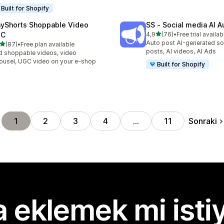
Built for Shopify
ayShorts Shoppable Video
SS ‑ Social media AI A
5 yıldız üzerinden
GC
4,9
(76)
•
Free trial availab
toplam 76 değerlendirme
Auto post AI-generated so
5 yıldız üzerinden
(87)
•
Free plan available
lam 87 değerlendirme
posts, AI videos, AI Ads
 shoppable videos, video
ousel, UGC video on your e-shop
Built for Shopify
Sonraki
1
2
3
4
…
11
 eklemek mi isti