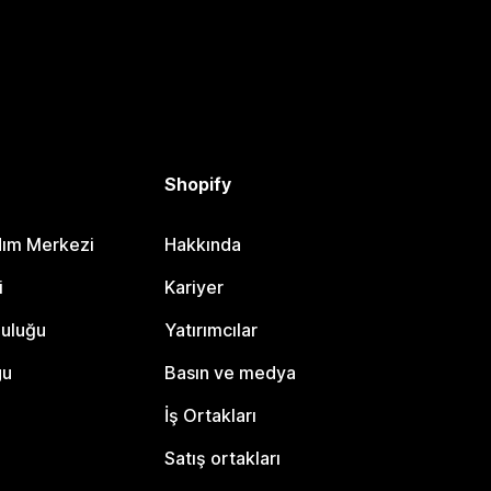
Shopify
dım Merkezi
Hakkında
i
Kariyer
luluğu
Yatırımcılar
gu
Basın ve medya
İş Ortakları
Satış ortakları