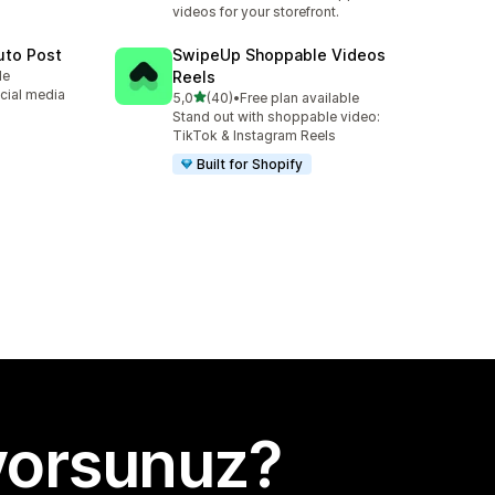
videos for your storefront.
uto Post
SwipeUp Shoppable Videos
le
Reels
cial media
5 yıldız üzerinden
5,0
(40)
•
Free plan available
toplam 40 değerlendirme
Stand out with shoppable video:
TikTok & Instagram Reels
Built for Shopify
yorsunuz?