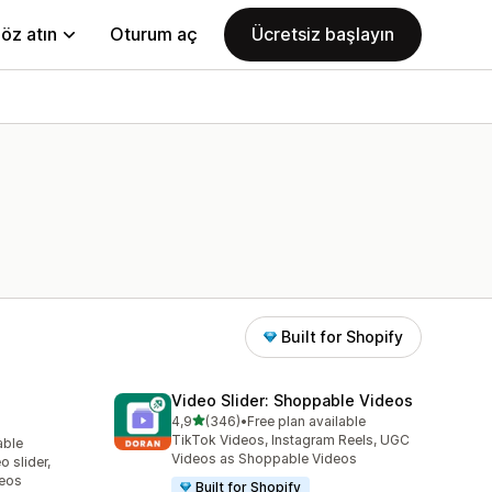
öz atın
Oturum aç
Ücretsiz başlayın
Built for Shopify
Video Slider: Shoppable Videos
5 yıldız üzerinden
4,9
(346)
•
Free plan available
toplam 346 değerlendirme
TikTok Videos, Instagram Reels, UGC
able
Videos as Shoppable Videos
 slider,
deos
Built for Shopify