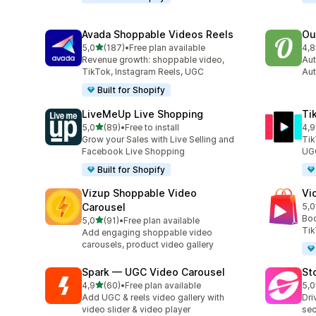
Avada Shoppable Videos Reels
Ou
5 yıldız üzerinden
5,0
(187)
•
Free plan available
4,8
toplam 187 değerlendirme
top
Revenue growth: shoppable video,
Aut
TikTok, Instagram Reels, UGC
Aut
Built for Shopify
LiveMeUp Live Shopping
Ti
5 yıldız üzerinden
5,0
(89)
•
Free to install
4,9
toplam 89 değerlendirme
top
Grow your Sales with Live Selling and
Tik
Facebook Live Shopping
UGC 
Built for Shopify
Vizup Shoppable Video
Vi
Carousel
5,0
top
Boo
5 yıldız üzerinden
5,0
(91)
•
Free plan available
toplam 91 değerlendirme
Tik
Add engaging shoppable video
carousels, product video gallery
Spark — UGC Video Carousel
St
5 yıldız üzerinden
4,9
(60)
•
Free plan available
5,0
toplam 60 değerlendirme
top
Add UGC & reels video gallery with
Dri
video slider & video player
sec