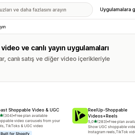
Uygulamalara g
yın
m video ve canlı yayın uygulamaları
 canlı satış ve diğer video içerikleriyle
ast Shoppable Video & UGC
ReelUp‑Shoppable
5 yıldız üzerinden
(304)
•
Free plan available
Videos+Reels
lam 304 değerlendirme
ppable video carousels from your
5 yıldız üzerinden
5,0
(283)
•
Free plan avail
toplam 283 değerlendirme
ls, TikToks & UGC video
Show UGC shoppable video
Instagram reels,TikTok vi
Built for Shopify