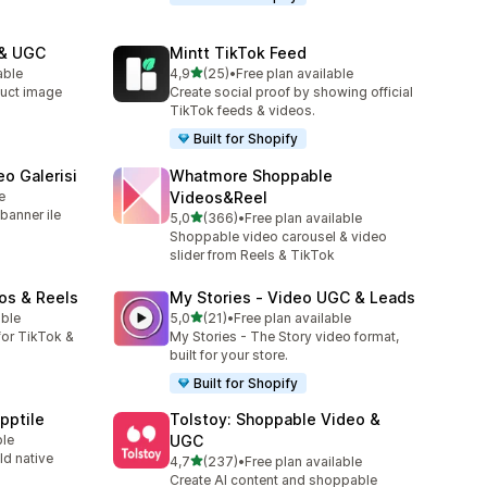
 & UGC
Mintt TikTok Feed
5 yıldız üzerinden
able
4,9
(25)
•
Free plan available
toplam 25 değerlendirme
uct image
Create social proof by showing official
TikTok feeds & videos.
Built for Shopify
o Galerisi
Whatmore Shoppable
e
Videos&Reel
banner ile
5 yıldız üzerinden
5,0
(366)
•
Free plan available
toplam 366 değerlendirme
Shoppable video carousel & video
slider from Reels & TikTok
os & Reels
My Stories ‑ Video UGC & Leads
5 yıldız üzerinden
able
5,0
(21)
•
Free plan available
toplam 21 değerlendirme
or TikTok &
My Stories - The Story video format,
built for your store.
Built for Shopify
pptile
Tolstoy: Shoppable Video &
ble
UGC
ld native
5 yıldız üzerinden
4,7
(237)
•
Free plan available
toplam 237 değerlendirme
Create AI content and shoppable