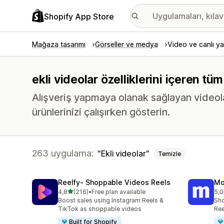
Shopify App Store
Mağaza tasarımı
Görseller ve medya
Video ve canlı ya
ekli videolar özelliklerini içeren tü
Alışveriş yapmaya olanak sağlayan videolar,
ürünlerinizi çalışırken gösterin.
263 uygulama:
Ekli videolar
Temizle
Reelfy‑ Shoppable Videos Reels
Mo
5 yıldız üzerinden
4,8
(216)
•
Free plan available
5,0
toplam 216 değerlendirme
top
Boost sales using Instagram Reels &
Sho
TikTok as shoppable videos
Ree
Built for Shopify