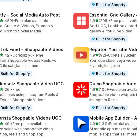
Built for Shopify
tfy ‑ Social Media Auto Post
Essential Grid Gallery
5 yıldız üzerinden
5 yıldız üzerinden
(459)
•
Free plan available
4,9
(205)
•
Free plan avail
lam 459 değerlendirme
toplam 205 değerlendirme
o-Create AI Videos, Promos &
Add UGC, Lookbook, prod
o-Post to Social Media
gallery & YouTube Video.
Built for Shopify
kTok Feed ‑ Shoppable Videos
Reputon YouTube Vide
5 yıldız üzerinden
5 yıldız üzerinden
(42)
•
Ücretsiz yükleme
4,9
(92)
•
Ücretsiz yüklem
lam 42 değerlendirme
toplam 92 değerlendirme
Tok Shoppable Videos,Reels ve
YouTube slider veya video 
ile satışlarınızı artırın
ziyaretçileri çekin
Built for Shopify
Built for Shopify
deoselz Shoppable Video UGC
Quinn Shoppable Vide
5 yıldız üzerinden
5 yıldız üzerinden
(26)
•
Free
4,9
(105)
•
Free plan avail
lam 26 değerlendirme
toplam 105 değerlendirme
st sales using Instagram Reels &
Shoppable video widgets f
Tok as Shoppable Videos
Instagram Reels
Built for Shopify
Built for Shopify
orista Shoppable Videos UGC
Mobile App Builder ‑ A
5 yıldız üzerinden
5 yıldız üzerinden
(49)
•
Free plan available
4,9
(131)
•
Free trial availa
lam 49 değerlendirme
toplam 131 değerlendirme
ve sales with shoppable video
AI mobile app maker to bui
tion, reels and Shop app
mobile apps that sell more