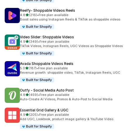
Built for Shopify
Reelfy‑ Shoppable Videos Reels
滿分 5 顆星
4.8
(216)
•
Free plan available
共有 216 則評價
Boost sales using Instagram Reels & TikTok as shoppable videos
Built for Shopify
Video Slider: Shoppable Videos
滿分 5 顆星
4.9
(349)
•
Free plan available
共有 349 則評價
TikTok Videos, Instagram Reels, UGC Videos as Shoppable Videos
Built for Shopify
Avada Shoppable Videos Reels
滿分 5 顆星
5.0
(187)
•
Free plan available
共有 187 則評價
Revenue growth: shoppable video, TikTok, Instagram Reels, UGC
Built for Shopify
Outfy ‑ Social Media Auto Post
滿分 5 顆星
4.8
(459)
•
Free plan available
共有 459 則評價
Auto-Create AI Videos, Promos & Auto-Post to Social Media
Essential Grid Gallery & UGC
滿分 5 顆星
4.9
(205)
•
Free plan available
共有 205 則評價
Add UGC, Lookbook, product image gallery & YouTube Video.
Built for Shopify