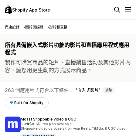
Shopify App Store
商店設計
圖片與媒體
影片和直播
所有具備嵌入式影片功能的影片和直播應用程式應用
程式
製作可購買商品的短片、直播銷售活動及其他影片內
容，讓您用更生動的方式展示商品。
263 個應用程式符合以下條件：
嵌入式影片
清除
Built for Shopify
Moast Shoppable Video & UGC
滿分 5 顆星
5.0
(306)
•
Free plan available
共有 306 則評價
Shoppable video carousels from your Reels, TikToks & UGC video