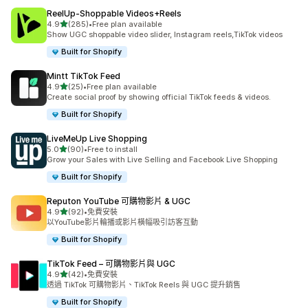
ReelUp‑Shoppable Videos+Reels
滿分 5 顆星
4.9
(285)
•
Free plan available
共有 285 則評價
Show UGC shoppable video slider, Instagram reels,TikTok videos
Built for Shopify
Mintt TikTok Feed
滿分 5 顆星
4.9
(25)
•
Free plan available
共有 25 則評價
Create social proof by showing official TikTok feeds & videos.
Built for Shopify
LiveMeUp Live Shopping
滿分 5 顆星
5.0
(90)
•
Free to install
共有 90 則評價
Grow your Sales with Live Selling and Facebook Live Shopping
Built for Shopify
Reputon YouTube 可購物影片 & UGC
滿分 5 顆星
4.9
(92)
•
免費安裝
共有 92 則評價
以YouTube影片輪播或影片橫幅吸引訪客互動
Built for Shopify
TikTok Feed – 可購物影片與 UGC
滿分 5 顆星
4.9
(42)
•
免費安裝
共有 42 則評價
透過 TikTok 可購物影片、TikTok Reels 與 UGC 提升銷售
Built for Shopify