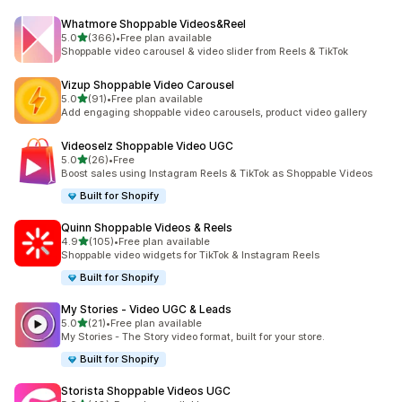
Whatmore Shoppable Videos&Reel
滿分 5 顆星
5.0
(366)
•
Free plan available
共有 366 則評價
Shoppable video carousel & video slider from Reels & TikTok
Vizup Shoppable Video Carousel
滿分 5 顆星
5.0
(91)
•
Free plan available
共有 91 則評價
Add engaging shoppable video carousels, product video gallery
Videoselz Shoppable Video UGC
滿分 5 顆星
5.0
(26)
•
Free
共有 26 則評價
Boost sales using Instagram Reels & TikTok as Shoppable Videos
Built for Shopify
Quinn Shoppable Videos & Reels
滿分 5 顆星
4.9
(105)
•
Free plan available
共有 105 則評價
Shoppable video widgets for TikTok & Instagram Reels
Built for Shopify
My Stories ‑ Video UGC & Leads
滿分 5 顆星
5.0
(21)
•
Free plan available
共有 21 則評價
My Stories - The Story video format, built for your store.
Built for Shopify
Storista Shoppable Videos UGC