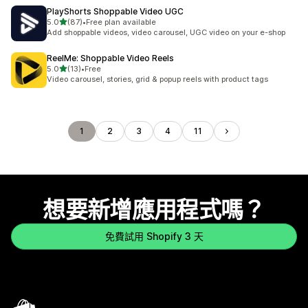
PlayShorts Shoppable Video UGC
滿分 5 顆星
5.0
(87)
•
Free plan available
共有 87 則評價
Add shoppable videos, video carousel, UGC video on your e-shop
ReelMe: Shoppable Video Reels
滿分 5 顆星
5.0
(13)
•
Free
共有 13 則評價
Video carousel, stories, grid & popup reels with product tags
1
2
3
4
11
想要新增應用程式嗎？
免費試用 Shopify 3 天