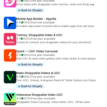
滿分 5 顆星
5.0
(48)
•
Free plan available
共有 48 則評價
Drive sales with shoppable video section, reels and Shop app
Built for Shopify
Mobile App Builder ‑ Apptile
滿分 5 顆星
4.9
(131)
•
Free trial available
共有 131 則評價
AI mobile app maker to build native mobile apps that sell more
Tolstoy: Shoppable Video & UGC
滿分 5 顆星
4.7
(237)
•
Free plan available
共有 237 則評價
Create AI content and shoppable videos for your storefront.
Spark — UGC Video Carousel
滿分 5 顆星
4.9
(60)
•
Free plan available
共有 60 則評價
Add UGC & reels video gallery with video slider & video player
Built for Shopify
Reelv Shoppable Videos & UGC
滿分 5 顆星
4.9
(68)
•
Free plan available
共有 68 則評價
Turn UGC, Videos, Instagram Reels & Tiktok Gallery into Sales
Built for Shopify
Videowise Shoppable Video UGC
滿分 5 顆星
4.9
(217)
•
Free plan available
共有 217 則評價
Shoppable Video Carousel, video slider, UGC, TikTok reels.