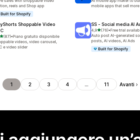
ve sales with shoppable video
AI mobile app maker to bui
tion, reels and Shop app
mobile apps that sell more
Built for Shopify
ayShorts Shoppable Video
SS ‑ Social media AI A
stelle su 5
GC
4,9
(76)
•
Free trial availab
76 recensioni totali
Auto post AI-generated so
stelle su 5
(87)
•
Piano gratuito disponibile
recensioni totali
posts, AI videos, AI Ads
ppable videos, video carousel,
 e video slider
Built for Shopify
Avanti
1
2
3
4
…
11