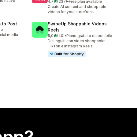
ld native
stelle su 5
4,7
(237)
•
Free plan available
237 recensioni totali
Create AI content and shoppable
videos for your storefront.
uto Post
SwipeUp Shoppable Videos
le
Reels
cial media
stelle su 5
5,0
(40)
•
Piano gratuito disponibile
40 recensioni totali
Distinguiti con video shoppable:
TikTok e Instagram Reels
Built for Shopify