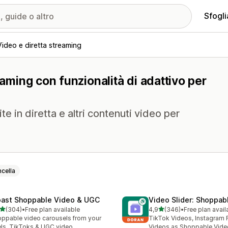
Sfogli
Video e diretta streaming
eaming con funzionalità di adattivo per
te in diretta e altri contenuti video per
cella
ast Shoppable Video & UGC
Video Slider: Shoppab
stelle su 5
stelle su 5
(304)
•
Free plan available
4,9
(346)
•
Free plan avail
 recensioni totali
346 recensioni totali
ppable video carousels from your
TikTok Videos, Instagram 
ls, TikToks & UGC video
Videos as Shoppable Vide