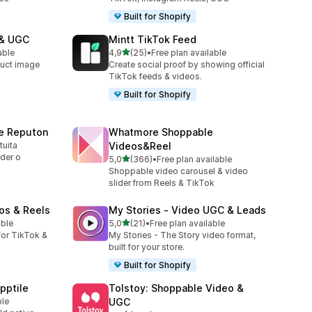
Built for Shopify
 & UGC
Mintt TikTok Feed
stelle su 5
able
4,9
(25)
•
Free plan available
25 recensioni totali
uct image
Create social proof by showing official
TikTok feeds & videos.
Built for Shopify
be Reputon
Whatmore Shoppable
tuita
Videos&Reel
ider o
stelle su 5
5,0
(366)
•
Free plan available
366 recensioni totali
Shoppable video carousel & video
slider from Reels & TikTok
os & Reels
My Stories ‑ Video UGC & Leads
stelle su 5
able
5,0
(21)
•
Free plan available
21 recensioni totali
or TikTok &
My Stories - The Story video format,
built for your store.
Built for Shopify
pptile
Tolstoy: Shoppable Video &
ble
UGC