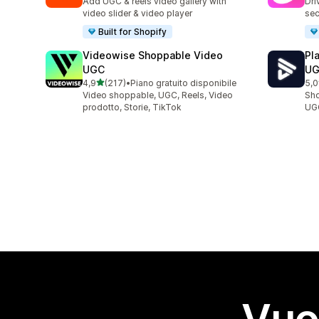
Add UGC & reels video gallery with
Dri
video slider & video player
sec
Built for Shopify
Videowise Shoppable Video
Pl
UGC
U
stelle su 5
4,9
(217)
•
Piano gratuito disponibile
5,0
217 recensioni totali
87 
Video shoppable, UGC, Reels, Video
Sho
prodotto, Storie, TikTok
UGC