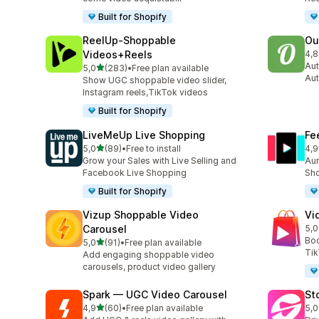
Built for Shopify
ReelUp‑Shoppable
Ou
Videos+Reels
4,8
459
Aut
stelle su 5
5,0
(283)
•
Free plan available
283 recensioni totali
Aut
Show UGC shoppable video slider,
Instagram reels,TikTok videos
Built for Shopify
LiveMeUp Live Shopping
Fe
stelle su 5
5,0
(89)
•
Free to install
4,9
89 recensioni totali
42 
Grow your Sales with Live Selling and
Aum
Facebook Live Shopping
Sho
Built for Shopify
Vizup Shoppable Video
Vi
Carousel
5,0
26 
Boo
stelle su 5
5,0
(91)
•
Free plan available
91 recensioni totali
Tik
Add engaging shoppable video
carousels, product video gallery
Spark — UGC Video Carousel
St
stelle su 5
4,9
(60)
•
Free plan available
5,0
60 recensioni totali
49 