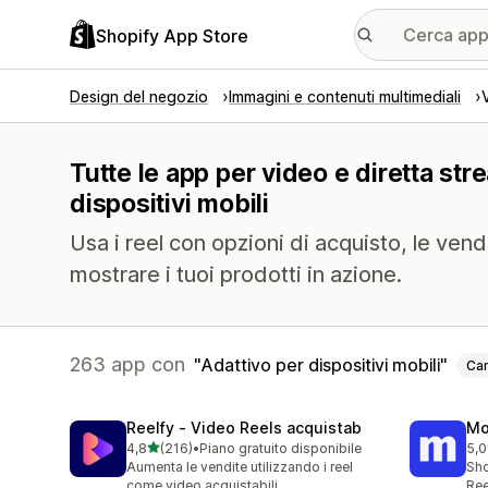
Shopify App Store
Design del negozio
Immagini e contenuti multimediali
Tutte le app per video e diretta str
dispositivi mobili
Usa i reel con opzioni di acquisto, le vendi
mostrare i tuoi prodotti in azione.
263 app con
Adattivo per dispositivi mobili
Can
Reelfy ‑ Video Reels acquistab
Mo
stelle su 5
4,8
(216)
•
Piano gratuito disponibile
5,0
216 recensioni totali
304
Aumenta le vendite utilizzando i reel
Sho
come video acquistabili
Ree