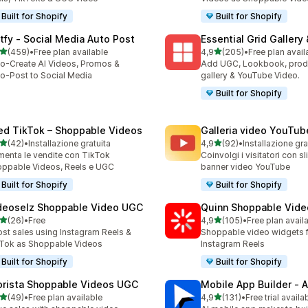
Built for Shopify
Built for Shopify
tfy ‑ Social Media Auto Post
Essential Grid Gallery
stelle su 5
stelle su 5
(459)
•
Free plan available
4,9
(205)
•
Free plan avail
 recensioni totali
205 recensioni totali
o-Create AI Videos, Promos &
Add UGC, Lookbook, prod
o-Post to Social Media
gallery & YouTube Video.
Built for Shopify
ed TikTok – Shoppable Videos
Galleria video YouTu
stelle su 5
stelle su 5
(42)
•
Installazione gratuita
4,9
(92)
•
Installazione gra
recensioni totali
92 recensioni totali
enta le vendite con TikTok
Coinvolgi i visitatori con sl
ppable Videos, Reels e UGC
banner video YouTube
Built for Shopify
Built for Shopify
deoselz Shoppable Video UGC
Quinn Shoppable Vide
stelle su 5
stelle su 5
(26)
•
Free
4,9
(105)
•
Free plan avail
recensioni totali
105 recensioni totali
st sales using Instagram Reels &
Shoppable video widgets f
Tok as Shoppable Videos
Instagram Reels
Built for Shopify
Built for Shopify
orista Shoppable Videos UGC
Mobile App Builder ‑ A
stelle su 5
stelle su 5
(49)
•
Free plan available
4,9
(131)
•
Free trial availa
recensioni totali
131 recensioni totali