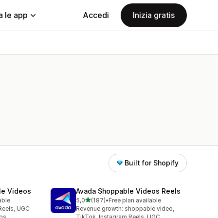
a le app
Accedi
Inizia gratis
Built for Shopify
le Videos
Avada Shoppable Videos Reels
stelle su 5
able
5,0
(187)
•
Free plan available
187 recensioni totali
Reels, UGC
Revenue growth: shoppable video,
os
TikTok, Instagram Reels, UGC