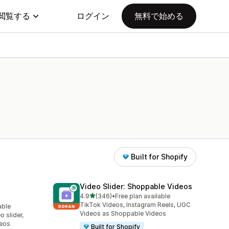
閲覧する
ログイン
無料で始める
Built for Shopify
Video Slider: Shoppable Videos
5つ星中
4.9
(346)
•
Free plan available
合計レビュー数：346件
TikTok Videos, Instagram Reels, UGC
able
Videos as Shoppable Videos
 slider,
deos
Built for Shopify