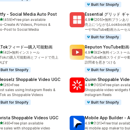
Built for Shopify
tfy ‑ Social Media Auto Post
Essential グリッド 
5つ星中
5つ星中
(459)
•
Free plan available
4.9
(205)
•
無料プランあり
計レビュー数：459件
合計レビュー数：205件
o-Create AI Videos, Promos &
売上につながるLookbook
o-Post to Social Media
ーやYouTube動画カルーセ
Built for Shopify
ikTokフィード—購入可能動画
Reputon YouTube
5つ星中
5つ星中
(42)
•
無料インストール
4.9
(92)
•
無料インストー
計レビュー数：42件
合計レビュー数：92件
ikTokの購入可能動画とフィードで売上
YouTube動画スライダー
伸ばす
訪問者を惹きつける
Built for Shopify
Built for Shopify
deoselz Shoppable Video UGC
Quinn Shoppable Vide
5つ星中
5つ星中
(26)
•
Free
4.9
(105)
•
Free plan avail
計レビュー数：26件
合計レビュー数：105件
st sales using Instagram Reels &
Shoppable video widgets f
Tok as Shoppable Videos
Instagram Reels
Built for Shopify
Built for Shopify
orista Shoppable Videos UGC
Mobile App Builder ‑ A
5つ星中
5つ星中
(49)
•
Free plan available
4.9
(131)
•
Free trial availa
計レビュー数：49件
合計レビュー数：131件
ve sales with shoppable video
AI mobile app maker to bui