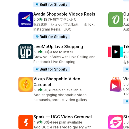
Built for Shopify
Avada Shoppable Videos Reels
Ou
5つ星中
5.0
(187)
•
無料プランあり
4.8
合計レビュー数：187件
合
収益成長：ショッパブル動画、TikTok、
Aut
Instagram Reels、UGC
Aut
Built for Shopify
LiveMeUp Live Shopping
T
5つ星中
5.0
(89)
•
Free to install
4.9
合計レビュー数：89件
合
Grow your Sales with Live Selling and
T
Facebook Live Shopping
を
Built for Shopify
Vizup Shoppable Video
Vi
Carousel
5.0
合
Boo
5つ星中
5.0
(91)
•
Free plan available
合計レビュー数：91件
Tik
Add engaging shoppable video
carousels, product video gallery
Spark — UGC Video Carousel
St
5つ星中
4.9
(60)
•
Free plan available
5.0
合計レビュー数：60件
合
Add UGC & reels video gallery with
Dri