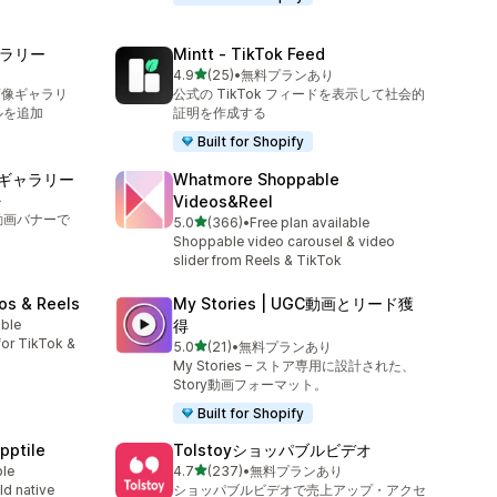
ギャラリー
Mintt ‑ TikTok Feed
5つ星中
4.9
(25)
•
無料プランあり
合計レビュー数：25件
画像ギャラリ
公式の TikTok フィードを表示して社会的
ルを追加
証明を作成する
Built for Shopify
動画ギャラリー
Whatmore Shoppable
ル
Videos&Reel
や動画バナーで
5つ星中
5.0
(366)
•
Free plan available
合計レビュー数：366件
Shoppable video carousel & video
slider from Reels & TikTok
os & Reels
My Stories | UGC動画とリード獲
able
得
or TikTok &
5つ星中
5.0
(21)
•
無料プランあり
合計レビュー数：21件
My Stories – ストア専用に設計された、
Story動画フォーマット。
Built for Shopify
pptile
Tolstoyショッパブルビデオ
5つ星中
ble
4.7
(237)
•
無料プランあり
合計レビュー数：237件
ld native
ショッパブルビデオで売上アップ・アクセ