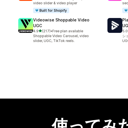
video slider & video player
sec
Built for Shopify
Videowise Shoppable Video
Pl
UGC
U
5つ星中
4.9
(217)
•
Free plan available
5.0
合計レビュー数：217件
合
Shoppable Video Carousel, video
シ
slider, UGC, TikTok reels.
U
使ってみ