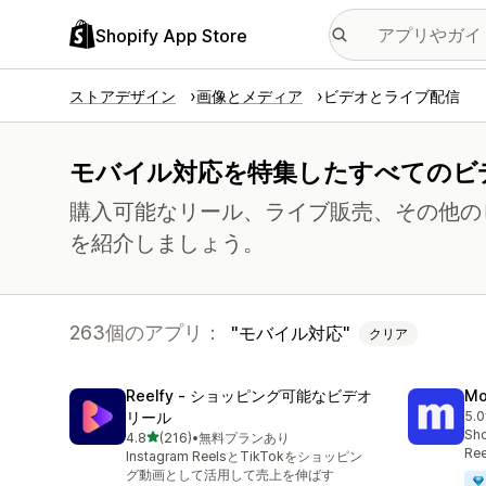
Shopify App Store
ストアデザイン
画像とメディア
ビデオとライブ配信
モバイル対応を特集したすべてのビ
購入可能なリール、ライブ販売、その他の
を紹介しましょう。
263個のアプリ：
モバイル対応
クリア
Reelfy ‑ ショッピング可能なビデオ
Mo
リール
5.0
合
Sho
5つ星中
4.8
(216)
•
無料プランあり
合計レビュー数：216件
Ree
Instagram ReelsとTikTokをショッピン
グ動画として活用して売上を伸ばす