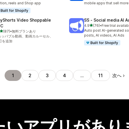
tion, reels and Shop app
mobile apps that sell more
Built for Shopify
ayShorts Video Shoppable
SS ‑ Social media AI A
5つ星中
GC
4.9
(76)
•
Free trial availab
合計レビュー数：76件
Auto post AI-generated so
5つ星中
(87)
•
無料プランあり
計レビュー数：87件
posts, AI videos, AI Ads
ョッパブル動画、動画カルーセル、
GCを追加
Built for Shopify
次へ
1
2
3
4
…
11
たいアプリがあり