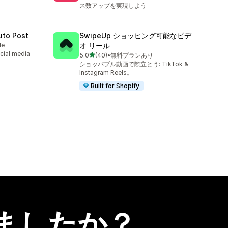
ス数アップを実現しよう
uto Post
SwipeUp ショッピング可能なビデ
le
オ リール
cial media
5つ星中
5.0
(40)
•
無料プランあり
合計レビュー数：40件
ショッパブル動画で際立とう: TikTok &
Instagram Reels。
Built for Shopify
ましたか？