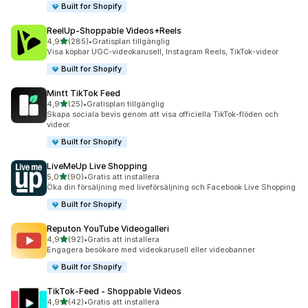
Built for Shopify
ReelUp‑Shoppable Videos+Reels
av 5 stjärnor
4,9
(285)
•
Gratisplan tillgänglig
285 recensioner totalt
Visa köpbar UGC-videokarusell, Instagram Reels, TikTok-videor
Built for Shopify
Mintt TikTok Feed
av 5 stjärnor
4,9
(25)
•
Gratisplan tillgänglig
25 recensioner totalt
Skapa sociala bevis genom att visa officiella TikTok-flöden och
videor.
Built for Shopify
LiveMeUp Live Shopping
av 5 stjärnor
5,0
(90)
•
Gratis att installera
90 recensioner totalt
Öka din försäljning med liveförsäljning och Facebook Live Shopping
Built for Shopify
Reputon YouTube Videogalleri
av 5 stjärnor
4,9
(92)
•
Gratis att installera
92 recensioner totalt
Engagera besökare med videokarusell eller videobanner
Built for Shopify
TikTok‑Feed ‑ Shoppable Videos
av 5 stjärnor
4,9
(42)
•
Gratis att installera
42 recensioner totalt