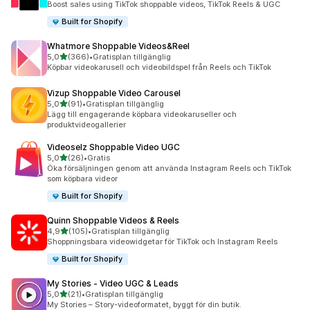
Boost sales using TikTok shoppable videos, TikTok Reels & UGC
Built for Shopify
Whatmore Shoppable Videos&Reel
av 5 stjärnor
5,0
(366)
•
Gratisplan tillgänglig
366 recensioner totalt
Köpbar videokarusell och videobildspel från Reels och TikTok
Vizup Shoppable Video Carousel
av 5 stjärnor
5,0
(91)
•
Gratisplan tillgänglig
91 recensioner totalt
Lägg till engagerande köpbara videokaruseller och
produktvideogallerier
Videoselz Shoppable Video UGC
av 5 stjärnor
5,0
(26)
•
Gratis
26 recensioner totalt
Öka försäljningen genom att använda Instagram Reels och TikTok
som köpbara videor
Built for Shopify
Quinn Shoppable Videos & Reels
av 5 stjärnor
4,9
(105)
•
Gratisplan tillgänglig
105 recensioner totalt
Shoppningsbara videowidgetar för TikTok och Instagram Reels
Built for Shopify
My Stories ‑ Video UGC & Leads
av 5 stjärnor
5,0
(21)
•
Gratisplan tillgänglig
21 recensioner totalt
My Stories – Story-videoformatet, byggt för din butik.