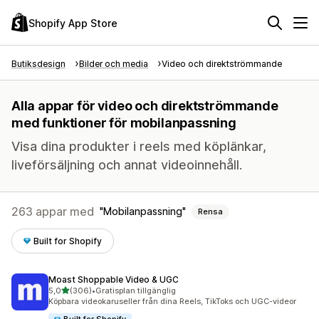
Shopify App Store
Butiksdesign
Bilder och media
Video och direktströmmande
Alla appar för video och direktströmmande
med funktioner för mobilanpassning
Visa dina produkter i reels med köplänkar,
liveförsäljning och annat videoinnehåll.
263 appar med
Mobilanpassning
Rensa
Built for Shopify
Moast Shoppable Video & UGC
av 5 stjärnor
5,0
(306)
•
Gratisplan tillgänglig
306 recensioner totalt
Köpbara videokaruseller från dina Reels, TikToks och UGC-videor