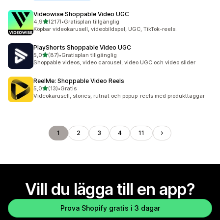
Videowise Shoppable Video UGC
av 5 stjärnor
4,9
(217)
•
Gratisplan tillgänglig
217 recensioner totalt
Köpbar videokarusell, videobildspel, UGC, TikTok-reels.
PlayShorts Shoppable Video UGC
av 5 stjärnor
5,0
(87)
•
Gratisplan tillgänglig
87 recensioner totalt
Shoppable videos, video carousel, video UGC och video slider
ReelMe: Shoppable Video Reels
av 5 stjärnor
5,0
(13)
•
Gratis
13 recensioner totalt
Videokarusell, stories, rutnät och popup-reels med produkttaggar
1
2
3
4
11
Vill du lägga till en app?
Prova Shopify gratis i 3 dagar