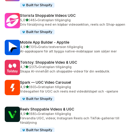
Built for Shopify
Storista Shoppable Videos UGC
av 5 stjärnor
5,0
(48)
•
Gratisplan tillgänglig
48 recensioner totalt
Driv försäljning med en köpbar videosektion, reels och Shop-appen
Built for Shopify
Mobile App Builder ‑ Apptile
av 5 stjärnor
4,9
(131)
•
Gratis testversion tillgänglig
131 recensioner totalt
AI-appskapare för att bygga native-mobilappar som säljer mer
Tolstoy: Shoppable Video & UGC
av 5 stjärnor
4,7
(237)
•
Gratisplan tillgänglig
237 recensioner totalt
Skapa AI-innehåll och shoppable-videor för din webbutik.
Spark — UGC Video Carousel
av 5 stjärnor
4,9
(60)
•
Gratisplan tillgänglig
60 recensioner totalt
Videogalleri för UGC och reels med videobildspel och -spelare
Built for Shopify
Reelv Shoppable Videos & UGC
av 5 stjärnor
4,9
(68)
•
Gratisplan tillgänglig
68 recensioner totalt
Förvandla UGC, videor, Instagram Reels och TikTok-gallerier till
försäljning
Built for Shopify