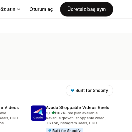
öz atın
Oturum aç
Ücretsiz başlayın
Built for Shopify
le Videos
Avada Shoppable Videos Reels
5 yıldız üzerinden
able
5,0
(187)
•
Free plan available
toplam 187 değerlendirme
Reels, UGC
Revenue growth: shoppable video,
os
TikTok, Instagram Reels, UGC
Built for Shopify