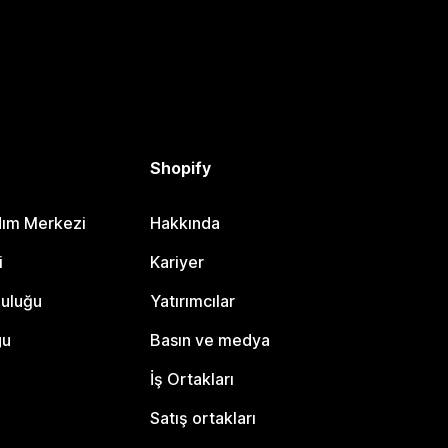
Shopify
dım Merkezi
Hakkında
i
Kariyer
luluğu
Yatırımcılar
gu
Basın ve medya
İş Ortakları
Satış ortakları