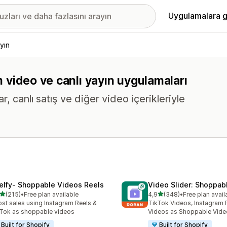
Uygulamalara g
yın
üm video ve canlı yayın uygulamaları
 canlı satış ve diğer video içerikleriyle
elfy‑ Shoppable Videos Reels
Video Slider: Shoppab
5 yıldız üzerinden
5 yıldız üzerinden
(215)
•
Free plan available
4,9
(348)
•
Free plan avail
lam 215 değerlendirme
toplam 348 değerlendirme
st sales using Instagram Reels &
TikTok Videos, Instagram 
Tok as shoppable videos
Videos as Shoppable Vide
Built for Shopify
Built for Shopify