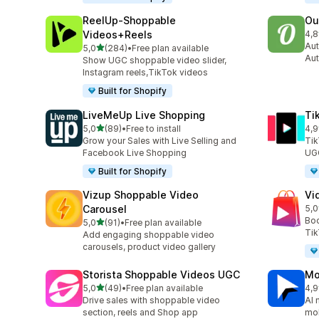
ReelUp‑Shoppable
Ou
Videos+Reels
4,8
top
Aut
5 yıldız üzerinden
5,0
(284)
•
Free plan available
toplam 284 değerlendirme
Aut
Show UGC shoppable video slider,
Instagram reels,TikTok videos
Built for Shopify
LiveMeUp Live Shopping
Ti
5 yıldız üzerinden
5,0
(89)
•
Free to install
4,9
toplam 89 değerlendirme
top
Grow your Sales with Live Selling and
Tik
Facebook Live Shopping
UGC 
Built for Shopify
Vizup Shoppable Video
Vi
Carousel
5,0
top
Boo
5 yıldız üzerinden
5,0
(91)
•
Free plan available
toplam 91 değerlendirme
Tik
Add engaging shoppable video
carousels, product video gallery
Storista Shoppable Videos UGC
Mo
5 yıldız üzerinden
5,0
(49)
•
Free plan available
4,9
toplam 49 değerlendirme
top
Drive sales with shoppable video
AI 
section, reels and Shop app
mob