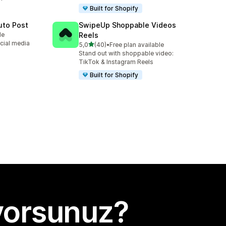
Built for Shopify
uto Post
SwipeUp Shoppable Videos
le
Reels
cial media
5 yıldız üzerinden
5,0
(40)
•
Free plan available
toplam 40 değerlendirme
Stand out with shoppable video:
TikTok & Instagram Reels
Built for Shopify
yorsunuz?