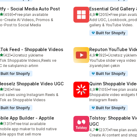
tfy ‑ Social Media Auto Post
Essential Grid Gallery
5 yıldız üzerinden
5 yıldız üzerinden
(459)
•
Free plan available
4,9
(205)
•
Free plan avail
lam 459 değerlendirme
toplam 205 değerlendirme
o-Create AI Videos, Promos &
Add UGC, Lookbook, prod
o-Post to Social Media
gallery & YouTube Video.
Built for Shopify
kTok Feed ‑ Shoppable Videos
Reputon YouTube Vide
5 yıldız üzerinden
5 yıldız üzerinden
(42)
•
Ücretsiz yükleme
4,9
(92)
•
Ücretsiz yüklem
lam 42 değerlendirme
toplam 92 değerlendirme
Tok Shoppable Videos,Reels ve
YouTube slider veya video 
ile satışlarınızı artırın
ziyaretçileri çekin
Built for Shopify
Built for Shopify
deoselz Shoppable Video UGC
Quinn Shoppable Vide
5 yıldız üzerinden
5 yıldız üzerinden
(26)
•
Free
4,9
(105)
•
Free plan avail
lam 26 değerlendirme
toplam 105 değerlendirme
st sales using Instagram Reels &
Shoppable video widgets f
Tok as Shoppable Videos
Instagram Reels
Built for Shopify
Built for Shopify
bile App Builder ‑ Apptile
Tolstoy: Shoppable V
5 yıldız üzerinden
(131)
•
Free trial available
UGC
lam 131 değerlendirme
mobile app maker to build native
5 yıldız üzerinden
4,7
(237)
•
Free plan avail
toplam 237 değerlendirme
ile apps that sell more
Create AI content and sho