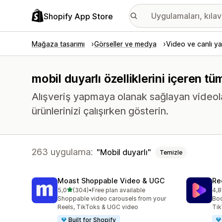
Shopify App Store
Mağaza tasarımı
Görseller ve medya
Video ve canlı ya
mobil duyarlı özelliklerini içeren t
Alışveriş yapmaya olanak sağlayan videolar,
ürünlerinizi çalışırken gösterin.
263 uygulama:
Mobil duyarlı
Temizle
Moast Shoppable Video & UGC
Re
5 yıldız üzerinden
5,0
(304)
•
Free plan available
4,8
toplam 304 değerlendirme
top
Shoppable video carousels from your
Boo
Reels, TikToks & UGC video
Tik
Built for Shopify