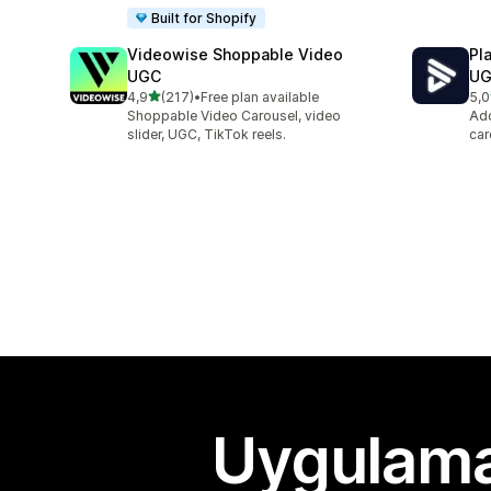
Built for Shopify
Videowise Shoppable Video
Pl
UGC
U
5 yıldız üzerinden
4,9
(217)
•
Free plan available
5,0
toplam 217 değerlendirme
top
Shoppable Video Carousel, video
Add
slider, UGC, TikTok reels.
car
Uygulama