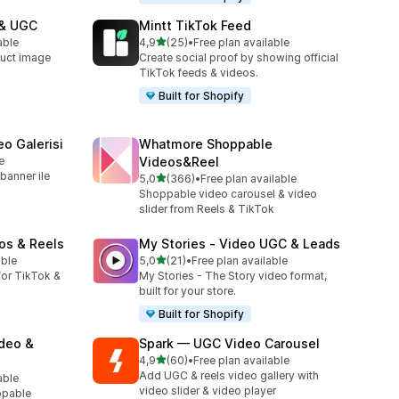
 & UGC
Mintt TikTok Feed
5 yıldız üzerinden
able
4,9
(25)
•
Free plan available
toplam 25 değerlendirme
uct image
Create social proof by showing official
TikTok feeds & videos.
Built for Shopify
o Galerisi
Whatmore Shoppable
e
Videos&Reel
banner ile
5 yıldız üzerinden
5,0
(366)
•
Free plan available
toplam 366 değerlendirme
Shoppable video carousel & video
slider from Reels & TikTok
os & Reels
My Stories ‑ Video UGC & Leads
5 yıldız üzerinden
able
5,0
(21)
•
Free plan available
toplam 21 değerlendirme
or TikTok &
My Stories - The Story video format,
built for your store.
Built for Shopify
ideo &
Spark — UGC Video Carousel
5 yıldız üzerinden
4,9
(60)
•
Free plan available
toplam 60 değerlendirme
Add UGC & reels video gallery with
able
video slider & video player
ppable