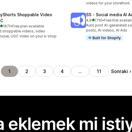
videos for your storefront.
ayShorts Shoppable Video
SS ‑ Social media AI A
5 yıldız üzerinden
GC
4,9
(76)
•
Free trial availab
toplam 76 değerlendirme
Auto post AI-generated so
5 yıldız üzerinden
(87)
•
Free plan available
lam 87 değerlendirme
posts, AI videos, AI Ads
 shoppable videos, video
ousel, UGC video on your e-shop
Built for Shopify
Sonraki
1
2
3
4
…
11
 eklemek mi isti