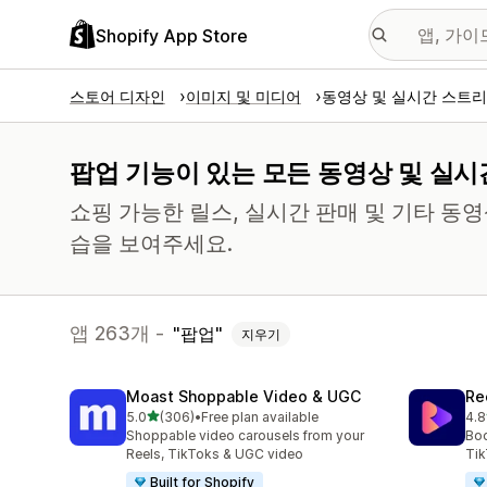
Shopify App Store
스토어 디자인
이미지 및 미디어
동영상 및 실시간 스트
팝업 기능이 있는 모든 동영상 및 실시
쇼핑 가능한 릴스, 실시간 판매 및 기타 동
습을 보여주세요.
앱 263개 -
팝업
지우기
Moast Shoppable Video & UGC
Re
별 5개 중
5.0
(306)
•
Free plan available
4.8
총 리뷰 306개
총 
Shoppable video carousels from your
Boo
Reels, TikToks & UGC video
Tik
Built for Shopify