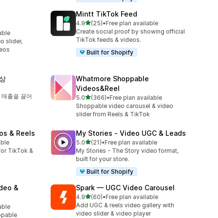
Mintt TikTok Feed
별 5개 중
4.9
(25)
•
Free plan available
총 리뷰 25개
Create social proof by showing official
able
TikTok feeds & videos.
 slider,
deos
Built for Shopify
영상
Whatmore Shoppable
Videos&Reel
 매출을 끌어
별 5개 중
5.0
(366)
•
Free plan available
총 리뷰 366개
Shoppable video carousel & video
slider from Reels & TikTok
os & Reels
My Stories ‑ Video UGC & Leads
별 5개 중
able
5.0
(21)
•
Free plan available
총 리뷰 21개
or TikTok &
My Stories - The Story video format,
built for your store.
Built for Shopify
ideo &
Spark — UGC Video Carousel
별 5개 중
4.9
(60)
•
Free plan available
총 리뷰 60개
Add UGC & reels video gallery with
able
video slider & video player
ppable