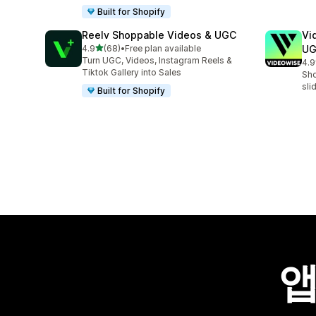
Built for Shopify
Reelv Shoppable Videos & UGC
Vi
별 5개 중
4.9
(68)
•
Free plan available
U
총 리뷰 68개
Turn UGC, Videos, Instagram Reels &
4.9
총 
Tiktok Gallery into Sales
Sho
sli
Built for Shopify
앱