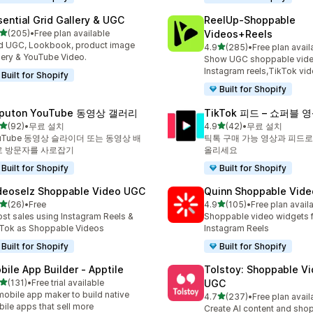
sential Grid Gallery & UGC
ReelUp‑Shoppable
별 5개 중
(205)
•
Free plan available
Videos+Reels
리뷰 205개
 UGC, Lookbook, product image
별 5개 중
4.9
(285)
•
Free plan avail
총 리뷰 285개
lery & YouTube Video.
Show UGC shoppable video
Instagram reels,TikTok vi
Built for Shopify
Built for Shopify
puton YouTube 동영상 갤러리
TikTok 피드 – 쇼퍼블 
별 5개 중
별 5개 중
(92)
•
무료 설치
4.9
(42)
•
무료 설치
리뷰 92개
총 리뷰 42개
uTube 동영상 슬라이더 또는 동영상 배
틱톡 구매 가능 영상과 피드로
로 방문자를 사로잡기
올리세요
Built for Shopify
Built for Shopify
deoselz Shoppable Video UGC
Quinn Shoppable Vide
별 5개 중
별 5개 중
(26)
•
Free
4.9
(105)
•
Free plan avail
리뷰 26개
총 리뷰 105개
st sales using Instagram Reels &
Shoppable video widgets f
Tok as Shoppable Videos
Instagram Reels
Built for Shopify
Built for Shopify
bile App Builder ‑ Apptile
Tolstoy: Shoppable V
별 5개 중
(131)
•
Free trial available
UGC
리뷰 131개
mobile app maker to build native
별 5개 중
4.7
(237)
•
Free plan avail
총 리뷰 237개
ile apps that sell more
Create AI content and sho