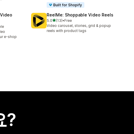
Built for Shopify
 Video
ReelMe: Shoppable Video Reels
별 5개 중
5.0
(13)
•
Free
총 리뷰 13개
Video carousel, stories, grid & popup
ble
reels with product tags
deo
ur e-shop
요?