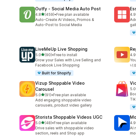
Outfy ‑ Social Media Auto Post
Es
별 5개 중
4.8
(459)
•
Free plan available
4.9
총 리뷰 459개
총 
Auto-Create AI Videos, Promos &
Add
Auto-Post to Social Media
gal
LiveMeUp Live Shopping
Re
별 5개 중
5.0
(90)
•
Free to install
4.9
총 리뷰 90개
총 
Grow your Sales with Live Selling and
Yo
Facebook Live Shopping
너
Built for Shopify
Vizup Shoppable Video
Vi
Carousel
5.0
총 
Boo
별 5개 중
5.0
(91)
•
Free plan available
총 리뷰 91개
Tik
Add engaging shoppable video
carousels, product video gallery
Storista Shoppable Videos UGC
Mo
별 5개 중
5.0
(48)
•
Free plan available
4.9
총 리뷰 48개
총 
Drive sales with shoppable video
AI 
section, reels and Shop app
mob