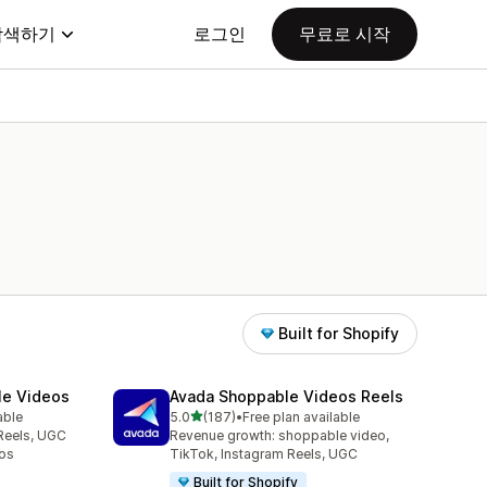
탐색하기
로그인
무료로 시작
Built for Shopify
le Videos
Avada Shoppable Videos Reels
별 5개 중
able
5.0
(187)
•
Free plan available
총 리뷰 187개
Reels, UGC
Revenue growth: shoppable video,
os
TikTok, Instagram Reels, UGC
Built for Shopify