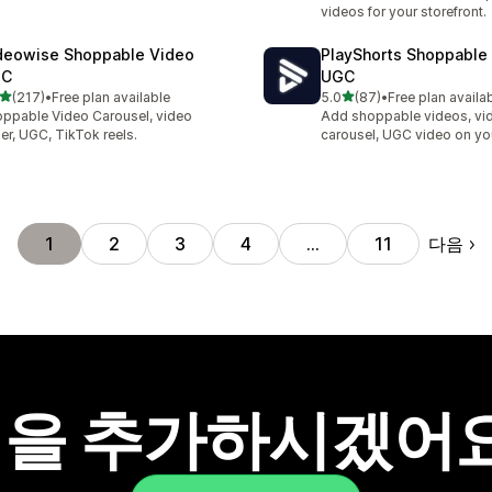
videos for your storefront.
deowise Shoppable Video
PlayShorts Shoppable
GC
UGC
별 5개 중
별 5개 중
(217)
•
Free plan available
5.0
(87)
•
Free plan availa
리뷰 217개
총 리뷰 87개
ppable Video Carousel, video
Add shoppable videos, vi
der, UGC, TikTok reels.
carousel, UGC video on yo
다음
1
2
3
4
…
11
을 추가하시겠어