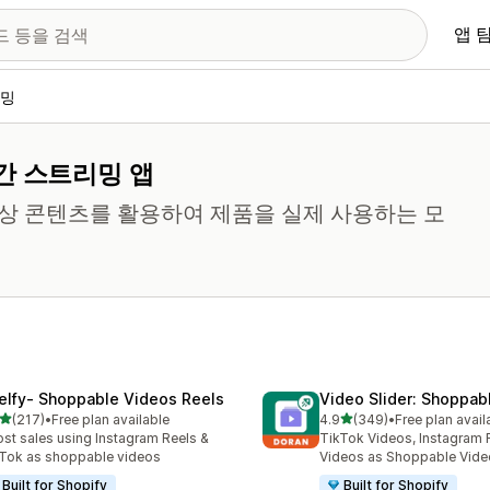
앱 
리밍
간 스트리밍 앱
영상 콘텐츠를 활용하여 제품을 실제 사용하는 모
elfy‑ Shoppable Videos Reels
Video Slider: Shoppab
별 5개 중
별 5개 중
(217)
•
Free plan available
4.9
(349)
•
Free plan avail
리뷰 217개
총 리뷰 349개
st sales using Instagram Reels &
TikTok Videos, Instagram 
Tok as shoppable videos
Videos as Shoppable Vide
Built for Shopify
Built for Shopify