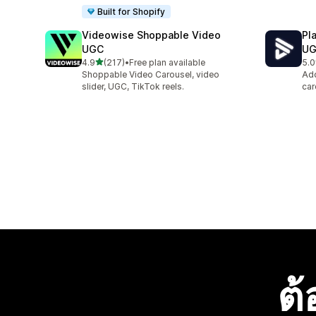
Built for Shopify
Videowise Shoppable Video
Pl
UGC
U
เต็ม 5 ดาว
4.9
(217)
•
Free plan available
5.0
ทั้งหมด 217 รีวิว
ทั้ง
Shoppable Video Carousel, video
Add
slider, UGC, TikTok reels.
car
ต้