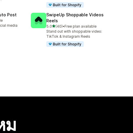
Built for Shopify
uto Post
SwipeUp Shoppable Videos
le
Reels
cial media
เต็ม 5 ดาว
5.0
(40)
•
Free plan available
ทั้งหมด 40 รีวิว
Stand out with shoppable video:
TikTok & Instagram Reels
Built for Shopify
ไหม