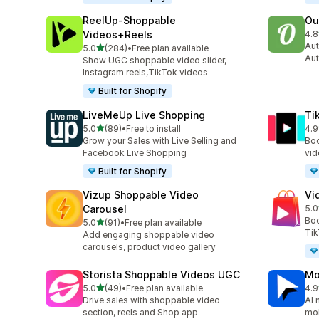
ReelUp‑Shoppable
Ou
Videos+Reels
4.8
ทั้ง
Aut
เต็ม 5 ดาว
5.0
(284)
•
Free plan available
ทั้งหมด 284 รีวิว
Aut
Show UGC shoppable video slider,
Instagram reels,TikTok videos
Built for Shopify
LiveMeUp Live Shopping
Ti
เต็ม 5 ดาว
5.0
(89)
•
Free to install
4.9
ทั้งหมด 89 รีวิว
ทั้ง
Grow your Sales with Live Selling and
Boo
Facebook Live Shopping
vid
Built for Shopify
Vizup Shoppable Video
Vi
Carousel
5.0
ทั้ง
Boo
เต็ม 5 ดาว
5.0
(91)
•
Free plan available
ทั้งหมด 91 รีวิว
Tik
Add engaging shoppable video
carousels, product video gallery
Storista Shoppable Videos UGC
Mo
เต็ม 5 ดาว
5.0
(49)
•
Free plan available
4.9
ทั้งหมด 49 รีวิว
ทั้ง
Drive sales with shoppable video
AI 
section, reels and Shop app
mob