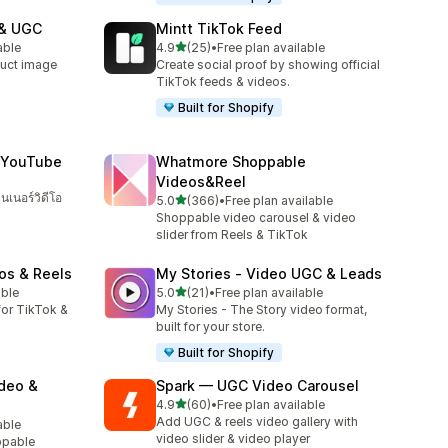
 & UGC
Mintt TikTok Feed
เต็ม 5 ดาว
able
4.9
(25)
•
Free plan available
ทั้งหมด 25 รีวิว
uct image
Create social proof by showing official
TikTok feeds & videos.
Built for Shopify
อ YouTube
Whatmore Shoppable
Videos&Reel
นเนอร์วิดีโอ
เต็ม 5 ดาว
5.0
(366)
•
Free plan available
ทั้งหมด 366 รีวิว
Shoppable video carousel & video
slider from Reels & TikTok
os & Reels
My Stories ‑ Video UGC & Leads
เต็ม 5 ดาว
able
5.0
(21)
•
Free plan available
ทั้งหมด 21 รีวิว
or TikTok &
My Stories - The Story video format,
built for your store.
Built for Shopify
ideo &
Spark — UGC Video Carousel
เต็ม 5 ดาว
4.9
(60)
•
Free plan available
ทั้งหมด 60 รีวิว
Add UGC & reels video gallery with
able
video slider & video player
ppable