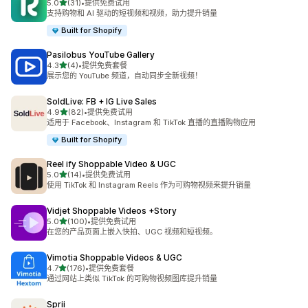
星（满分 5 星）
5.0
(31)
•
提供免费试用
总共 31 条评论
支持购物和 AI 驱动的短视频和视频，助力提升销量
Built for Shopify
Pasilobus YouTube Gallery
星（满分 5 星）
4.3
(4)
•
提供免费套餐
总共 4 条评论
展示您的 YouTube 频道，自动同步全新视频！
SoldLive: FB + IG Live Sales
星（满分 5 星）
4.9
(82)
•
提供免费试用
总共 82 条评论
适用于 Facebook、Instagram 和 TikTok 直播的直播购物应用
Built for Shopify
Reel ify Shoppable Video & UGC
星（满分 5 星）
5.0
(14)
•
提供免费试用
总共 14 条评论
使用 TikTok 和 Instagram Reels 作为可购物视频来提升销量
Vidjet Shoppable Videos +Story
星（满分 5 星）
5.0
(100)
•
提供免费试用
总共 100 条评论
在您的产品页面上嵌入快拍、UGC 视频和短视频。
Vimotia Shoppable Videos & UGC
星（满分 5 星）
4.7
(176)
•
提供免费套餐
总共 176 条评论
通过网站上类似 TikTok 的可购物视频图库提升销量
Sprii