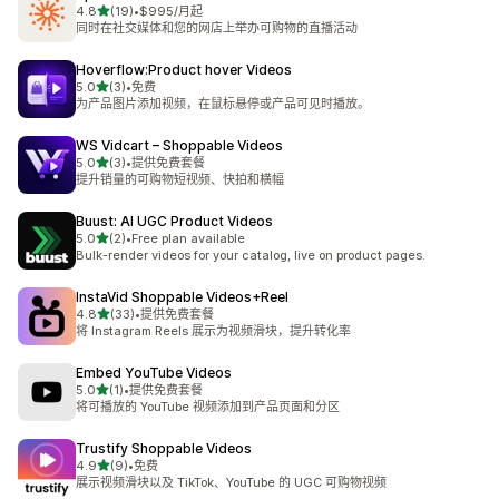
星（满分 5 星）
4.8
(19)
•
$995/月起
总共 19 条评论
同时在社交媒体和您的网店上举办可购物的直播活动
Hoverflow:Product hover Videos
星（满分 5 星）
5.0
(3)
•
免费
总共 3 条评论
为产品图片添加视频，在鼠标悬停或产品可见时播放。
WS Vidcart – Shoppable Videos
星（满分 5 星）
5.0
(3)
•
提供免费套餐
总共 3 条评论
提升销量的可购物短视频、快拍和横幅
Buust: AI UGC Product Videos
星（满分 5 星）
5.0
(2)
•
Free plan available
总共 2 条评论
Bulk-render videos for your catalog, live on product pages.
InstaVid Shoppable Videos+Reel
星（满分 5 星）
4.8
(33)
•
提供免费套餐
总共 33 条评论
将 Instagram Reels 展示为视频滑块，提升转化率
Embed YouTube Videos
星（满分 5 星）
5.0
(1)
•
提供免费套餐
总共 1 条评论
将可播放的 YouTube 视频添加到产品页面和分区
Trustify Shoppable Videos
星（满分 5 星）
4.9
(9)
•
免费
总共 9 条评论
展示视频滑块以及 TikTok、YouTube 的 UGC 可购物视频