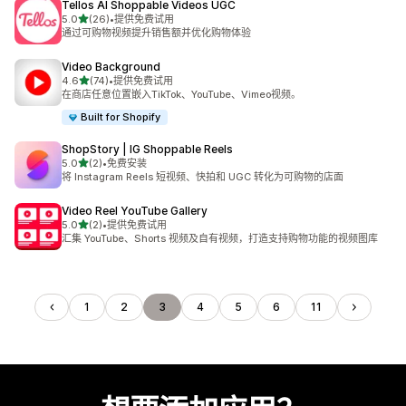
Tellos AI Shoppable Videos UGC
星（满分 5 星）
5.0
(26)
•
提供免费试用
总共 26 条评论
通过可购物视频提升销售额并优化购物体验
Video Background
星（满分 5 星）
4.6
(74)
•
提供免费试用
总共 74 条评论
在商店任意位置嵌入TikTok、YouTube、Vimeo视频。
Built for Shopify
ShopStory | IG Shoppable Reels
星（满分 5 星）
5.0
(2)
•
免费安装
总共 2 条评论
将 Instagram Reels 短视频、快拍和 UGC 转化为可购物的店面
Video Reel YouTube Gallery
星（满分 5 星）
5.0
(2)
•
提供免费试用
总共 2 条评论
汇集 YouTube、Shorts 视频及自有视频，打造支持购物功能的视频图库
1
2
3
4
5
6
11