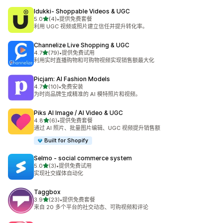
Idukki‑ Shoppable Videos & UGC
星（满分 5 星）
5.0
(4)
•
提供免费套餐
总共 4 条评论
利用 UGC 视频或照片建立信任并提升转化率。
Channelize Live Shopping & UGC
星（满分 5 星）
4.7
(79)
•
提供免费试用
总共 79 条评论
利用实时直播购物和可购物视频实现销售额最大化
Picjam: AI Fashion Models
星（满分 5 星）
4.7
(10)
•
免费安装
总共 10 条评论
为时尚品牌生成精准的 AI 模特照片和视频。
Piks AI Image / AI Video & UGC
星（满分 5 星）
4.8
(6)
•
提供免费套餐
总共 6 条评论
通过 AI 照片、批量图片编辑、UGC 视频提升销售额
Built for Shopify
Selmo ‑ social commerce system
星（满分 5 星）
5.0
(3)
•
提供免费试用
总共 3 条评论
实现社交媒体自动化
Taggbox
星（满分 5 星）
3.9
(23)
•
提供免费套餐
总共 23 条评论
来自 20 多个平台的社交动态、可购视频和评论