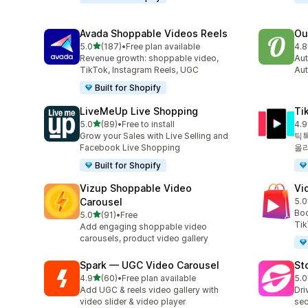
Avada Shoppable Videos Reels
Ou
별 5개 중
5.0
(187)
•
Free plan available
4.8
총 리뷰 187개
총 
Revenue growth: shoppable video,
Aut
TikTok, Instagram Reels, UGC
Aut
Built for Shopify
LiveMeUp Live Shopping
Ti
별 5개 중
5.0
(89)
•
Free to install
4.9
총 리뷰 89개
총 
Grow your Sales with Live Selling and
틱톡
Facebook Live Shopping
올
Built for Shopify
Vizup Shoppable Video
Vi
Carousel
5.0
총 
Boo
별 5개 중
5.0
(91)
•
Free
총 리뷰 91개
Tik
Add engaging shoppable video
carousels, product video gallery
Spark — UGC Video Carousel
St
별 5개 중
4.9
(60)
•
Free plan available
5.0
총 리뷰 60개
총 
Add UGC & reels video gallery with
Dri
video slider & video player
sec