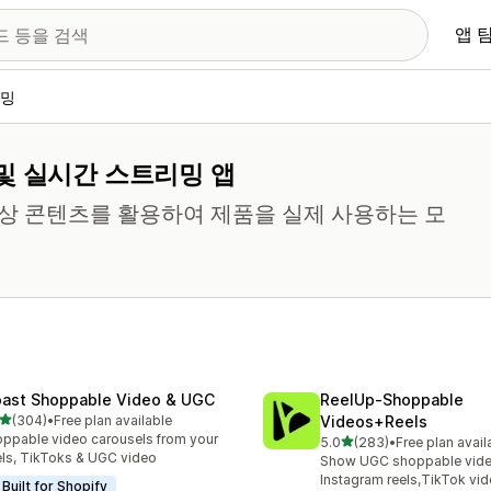
앱 
리밍
및 실시간 스트리밍 앱
영상 콘텐츠를 활용하여 제품을 실제 사용하는 모
ast Shoppable Video & UGC
ReelUp‑Shoppable
별 5개 중
(304)
•
Free plan available
Videos+Reels
리뷰 304개
ppable video carousels from your
별 5개 중
5.0
(283)
•
Free plan avail
총 리뷰 283개
ls, TikToks & UGC video
Show UGC shoppable video
Instagram reels,TikTok vi
Built for Shopify