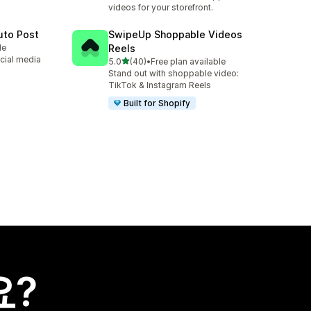
videos for your storefront.
uto Post
SwipeUp Shoppable Videos
le
Reels
cial media
별 5개 중
5.0
(40)
•
Free plan available
총 리뷰 40개
Stand out with shoppable video:
TikTok & Instagram Reels
Built for Shopify
요?