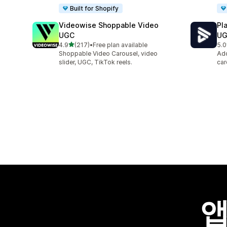
Built for Shopify
Videowise Shoppable Video
Pl
UGC
U
별 5개 중
4.9
(217)
•
Free plan available
5.0
총 리뷰 217개
총 
Shoppable Video Carousel, video
Add
slider, UGC, TikTok reels.
car
앱