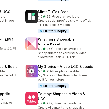
 & UGC
Mintt TikTok Feed
별 5개 중
able
4.9
(25)
•
Free plan available
총 리뷰 25개
uct image
Create social proof by showing official
TikTok feeds & videos.
Built for Shopify
동영상 갤러리
Whatmore Shoppable
Videos&Reel
또는 동영상 배
별 5개 중
5.0
(366)
•
Free plan available
총 리뷰 366개
Shoppable video carousel & video
slider from Reels & TikTok
os & Reels
My Stories ‑ Video UGC & Leads
별 5개 중
able
5.0
(21)
•
Free plan available
총 리뷰 21개
or TikTok &
My Stories - The Story video format,
built for your store.
Built for Shopify
pptile
Tolstoy: Shoppable Video &
ble
UGC
ld native
별 5개 중
4.7
(237)
•
Free plan available
총 리뷰 237개
Create AI content and shoppable