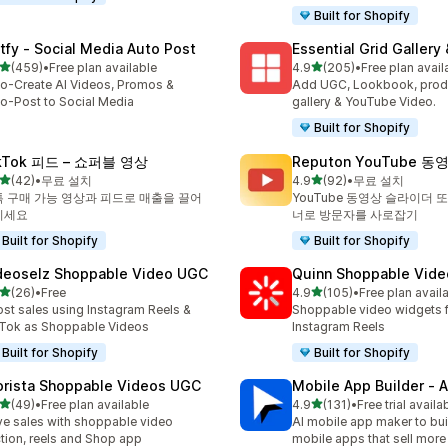
Built for Shopify
tfy ‑ Social Media Auto Post
Essential Grid Gallery
별 5개 중
별 5개 중
(459)
•
Free plan available
4.9
(205)
•
Free plan avail
리뷰 459개
총 리뷰 205개
o-Create AI Videos, Promos &
Add UGC, Lookbook, prod
o-Post to Social Media
gallery & YouTube Video.
Built for Shopify
kTok 피드 – 쇼퍼블 영상
Reputon YouTube 
별 5개 중
별 5개 중
(42)
•
무료 설치
4.9
(92)
•
무료 설치
리뷰 42개
총 리뷰 92개
 구매 가능 영상과 피드로 매출을 끌어
YouTube 동영상 슬라이더 
리세요
너로 방문자를 사로잡기
Built for Shopify
Built for Shopify
deoselz Shoppable Video UGC
Quinn Shoppable Vide
별 5개 중
별 5개 중
(26)
•
Free
4.9
(105)
•
Free plan avail
리뷰 26개
총 리뷰 105개
st sales using Instagram Reels &
Shoppable video widgets f
Tok as Shoppable Videos
Instagram Reels
Built for Shopify
Built for Shopify
orista Shoppable Videos UGC
Mobile App Builder ‑ A
별 5개 중
별 5개 중
(49)
•
Free plan available
4.9
(131)
•
Free trial availa
리뷰 49개
총 리뷰 131개
ve sales with shoppable video
AI mobile app maker to bui
tion, reels and Shop app
mobile apps that sell more