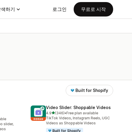
탐색하기
로그인
무료로 시작
Built for Shopify
Video Slider: Shoppable Videos
별 5개 중
4.9
(346)
•
Free plan available
총 리뷰 346개
TikTok Videos, Instagram Reels, UGC
able
Videos as Shoppable Videos
 slider,
deos
Built for Shopify