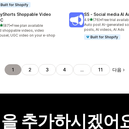
Built for Shopify
ayShorts Shoppable Video
SS ‑ Social media AI A
별 5개 중
GC
4.9
(76)
•
Free trial availab
총 리뷰 76개
Auto post AI-generated so
별 5개 중
(87)
•
Free plan available
리뷰 87개
posts, AI videos, AI Ads
 shoppable videos, video
ousel, UGC video on your e-shop
Built for Shopify
다음
1
2
3
4
…
11
을 추가하시겠어