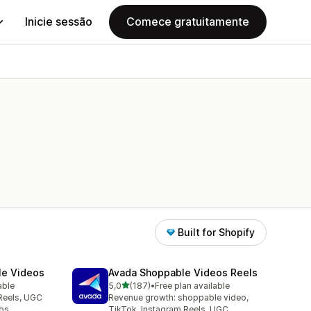
Inicie sessão
Comece gratuitamente
Built for Shopify
le Videos
Avada Shoppable Videos Reels
de 5 estrelas
able
5,0
(187)
•
Free plan available
187 total de avaliações
Reels, UGC
Revenue growth: shoppable video,
os
TikTok, Instagram Reels, UGC