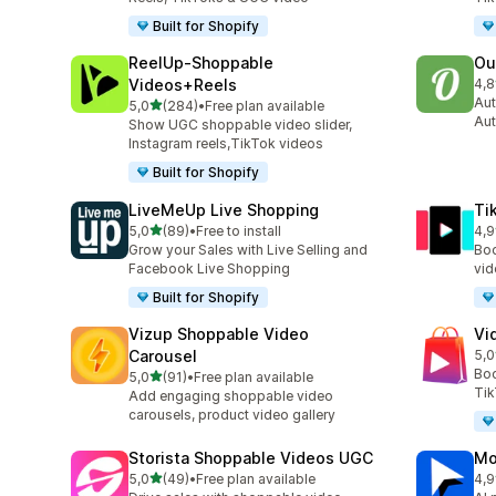
Built for Shopify
ReelUp‑Shoppable
Ou
Videos+Reels
4,8
459
Aut
de 5 estrelas
5,0
(284)
•
Free plan available
284 total de avaliações
Aut
Show UGC shoppable video slider,
Instagram reels,TikTok videos
Built for Shopify
LiveMeUp Live Shopping
Ti
de 5 estrelas
5,0
(89)
•
Free to install
4,9
89 total de avaliações
42 
Grow your Sales with Live Selling and
Boo
Facebook Live Shopping
vid
Built for Shopify
Vizup Shoppable Video
Vi
Carousel
5,0
26 
Boo
de 5 estrelas
5,0
(91)
•
Free plan available
91 total de avaliações
Tik
Add engaging shoppable video
carousels, product video gallery
Storista Shoppable Videos UGC
Mo
de 5 estrelas
5,0
(49)
•
Free plan available
4,9
49 total de avaliações
131