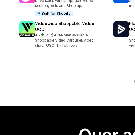
Drive sales with shoppable video
AI 
section, reels and Shop app
mob
Built for Shopify
Videowise Shoppable Video
Pl
UGC
U
de 5 estrelas
4,9
(217)
•
Free plan available
5,0
217 total de avaliações
87 
Shoppable Video Carousel, video
Sho
slider, UGC, TikTok reels.
vid