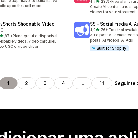
mobile app maker to build native
de 5 estrelas
4,7
(237)
•
Free plan avail
237 total de avaliações
ile apps that sell more
Create AI content and sho
videos for your storefront.
ayShorts Shoppable Video
SS ‑ Social media AI A
de 5 estrelas
GC
4,9
(76)
•
Free trial availab
76 total de avaliações
Auto post AI-generated so
de 5 estrelas
(87)
•
Plano gratuito disponível
total de avaliações
posts, AI videos, AI Ads
ppable videos, video carousel,
eo UGC e video slider
Built for Shopify
Seguinte
1
2
3
4
…
11