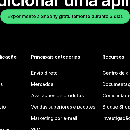
dicionar uma apl
Experimente a Shopify gratuitamente durante 3 dias
licação
Principais categorias
Recursos
Envio direto
Centro de a
os
Mercados
Documentaç
Avaliações de produtos
Comunidade
vio
Vendas superiores e pacotes
Blogue Shop
Marketing por e-mail
Investigaçã
ersão
SEO