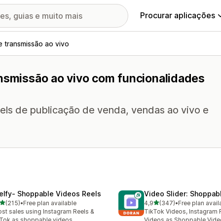
Procurar aplicações
e transmissão ao vivo
ansmissão ao vivo com funcionalidades
ls de publicação de venda, vendas ao vivo e
elfy‑ Shoppable Videos Reels
Video Slider: Shoppab
de 5 estrelas
de 5 estrelas
(215)
•
Free plan available
4,9
(347)
•
Free plan avail
 total de avaliações
347 total de avaliações
st sales using Instagram Reels &
TikTok Videos, Instagram 
Tok as shoppable videos
Videos as Shoppable Vide