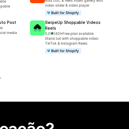
Add UGC & reels video gallery with
able
video slider & video player
ppable
Built for Shopify
uto Post
SwipeUp Shoppable Videos
le
Reels
cial media
de 5 estrelas
5,0
(40)
•
Free plan available
40 total de avaliações
Stand out with shoppable video:
TikTok & Instagram Reels
Built for Shopify