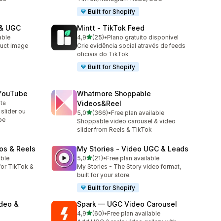
Built for Shopify
 & UGC
Mintt ‑ TikTok Feed
de 5 estrelas
able
4,9
(25)
•
Plano gratuito disponível
25 total de avaliações
uct image
Crie evidência social através de feeds
oficiais do TikTok
Built for Shopify
 YouTube
Whatmore Shoppable
ita
Videos&Reel
slider ou
de 5 estrelas
5,0
(366)
•
Free plan available
366 total de avaliações
be
Shoppable video carousel & video
slider from Reels & TikTok
os & Reels
My Stories ‑ Video UGC & Leads
de 5 estrelas
able
5,0
(21)
•
Free plan available
21 total de avaliações
or TikTok &
My Stories - The Story video format,
built for your store.
Built for Shopify
ideo &
Spark — UGC Video Carousel
de 5 estrelas
4,9
(60)
•
Free plan available
60 total de avaliações