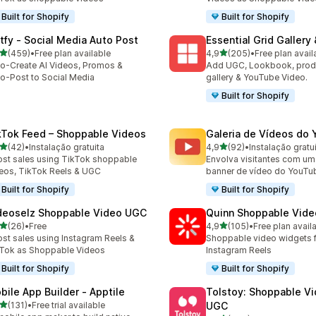
Built for Shopify
Built for Shopify
tfy ‑ Social Media Auto Post
Essential Grid Gallery
de 5 estrelas
de 5 estrelas
(459)
•
Free plan available
4,9
(205)
•
Free plan avail
 total de avaliações
205 total de avaliações
o-Create AI Videos, Promos &
Add UGC, Lookbook, prod
o-Post to Social Media
gallery & YouTube Video.
Built for Shopify
kTok Feed – Shoppable Videos
Galeria de Vídeos do
de 5 estrelas
de 5 estrelas
(42)
•
Instalação gratuita
4,9
(92)
•
Instalação gratu
total de avaliações
92 total de avaliações
st sales using TikTok shoppable
Envolva visitantes com um 
eos, TikTok Reels & UGC
banner de vídeo do YouTu
Built for Shopify
Built for Shopify
deoselz Shoppable Video UGC
Quinn Shoppable Vide
de 5 estrelas
de 5 estrelas
(26)
•
Free
4,9
(105)
•
Free plan avail
total de avaliações
105 total de avaliações
st sales using Instagram Reels &
Shoppable video widgets f
Tok as Shoppable Videos
Instagram Reels
Built for Shopify
Built for Shopify
bile App Builder ‑ Apptile
Tolstoy: Shoppable V
de 5 estrelas
(131)
•
Free trial available
UGC
 total de avaliações