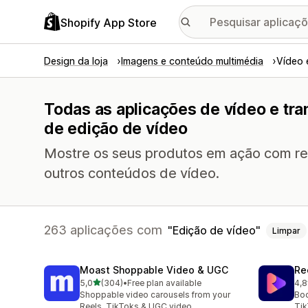
Shopify App Store
Design da loja
Imagens e conteúdo multimédia
Vídeo 
Todas as aplicações de vídeo e tr
de edição de vídeo
Mostre os seus produtos em ação com ree
outros conteúdos de vídeo.
263 aplicações com
Edição de vídeo
Limpar
Moast Shoppable Video & UGC
Re
de 5 estrelas
5,0
(304)
•
Free plan available
4,8
304 total de avaliações
215
Shoppable video carousels from your
Boo
Reels, TikToks & UGC video
Tik