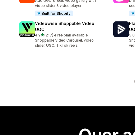
Add UGC & reels video gallery with
Dri
video slider & video player
sec
Built for Shopify
Videowise Shoppable Video
Pl
UGC
U
de 5 estrelas
4,9
(217)
•
Free plan available
5,0
217 total de avaliações
87 
Shoppable Video Carousel, video
Sho
slider, UGC, TikTok reels.
vid