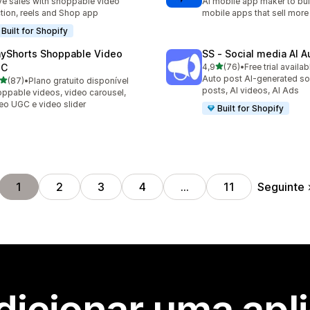
ve sales with shoppable video
AI mobile app maker to bui
tion, reels and Shop app
mobile apps that sell more
Built for Shopify
ayShorts Shoppable Video
SS ‑ Social media AI A
de 5 estrelas
GC
4,9
(76)
•
Free trial availab
76 total de avaliações
Auto post AI-generated so
de 5 estrelas
(87)
•
Plano gratuito disponível
total de avaliações
posts, AI videos, AI Ads
ppable videos, video carousel,
eo UGC e video slider
Built for Shopify
Seguinte
1
2
3
4
…
11