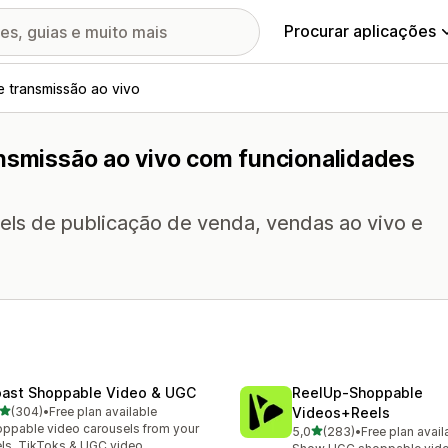
Procurar aplicações
e transmissão ao vivo
ansmissão ao vivo com funcionalidades
ls de publicação de venda, vendas ao vivo e
ast Shoppable Video & UGC
ReelUp‑Shoppable
de 5 estrelas
(304)
•
Free plan available
Videos+Reels
 total de avaliações
ppable video carousels from your
de 5 estrelas
5,0
(283)
•
Free plan avail
283 total de avaliações
ls, TikToks & UGC video