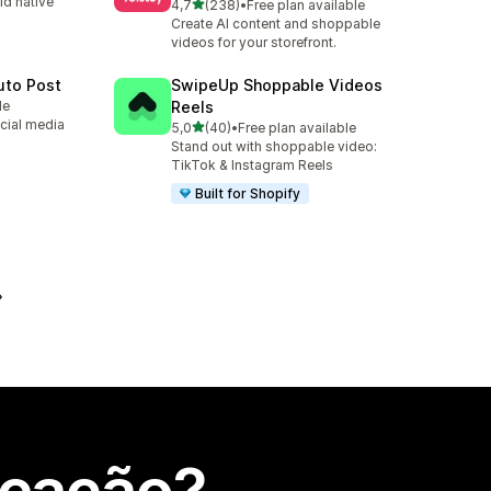
ld native
de 5 estrelas
4,7
(238)
•
Free plan available
238 total de avaliações
Create AI content and shoppable
videos for your storefront.
uto Post
SwipeUp Shoppable Videos
le
Reels
cial media
de 5 estrelas
5,0
(40)
•
Free plan available
40 total de avaliações
Stand out with shoppable video:
TikTok & Instagram Reels
Built for Shopify