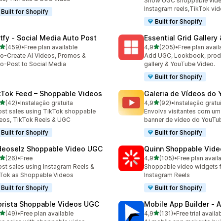
Show UGC shoppable video
Instagram reels,TikTok vi
Built for Shopify
Built for Shopify
tfy ‑ Social Media Auto Post
Essential Grid Gallery
de 5 estrelas
de 5 estrelas
(459)
•
Free plan available
4,9
(205)
•
Free plan avail
 total de avaliações
205 total de avaliações
o-Create AI Videos, Promos &
Add UGC, Lookbook, prod
o-Post to Social Media
gallery & YouTube Video.
Built for Shopify
kTok Feed – Shoppable Videos
Galeria de Vídeos do
de 5 estrelas
de 5 estrelas
(42)
•
Instalação gratuita
4,9
(92)
•
Instalação gratu
total de avaliações
92 total de avaliações
st sales using TikTok shoppable
Envolva visitantes com um 
eos, TikTok Reels & UGC
banner de vídeo do YouTu
Built for Shopify
Built for Shopify
deoselz Shoppable Video UGC
Quinn Shoppable Vide
de 5 estrelas
de 5 estrelas
(26)
•
Free
4,9
(105)
•
Free plan avail
total de avaliações
105 total de avaliações
st sales using Instagram Reels &
Shoppable video widgets f
Tok as Shoppable Videos
Instagram Reels
Built for Shopify
Built for Shopify
orista Shoppable Videos UGC
Mobile App Builder ‑ A
de 5 estrelas
de 5 estrelas
(49)
•
Free plan available
4,9
(131)
•
Free trial availa
total de avaliações
131 total de avaliações