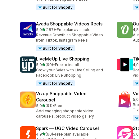
Built for Shopify
Avada Shoppable Videos Reels
Ou
de 5 estrelas
5,0
(187)
•
Free plan available
4,8
187 total de avaliações
459
Revenue Growth as Shoppable Video
Aut
from Tiktok, Instagram Reels
Aut
Built for Shopify
LiveMeUp Live Shopping
Ti
de 5 estrelas
5,0
(90)
•
Free to install
4,9
90 total de avaliações
42 
Grow your Sales with Live Selling and
Boo
Facebook Live Shopping
vid
Built for Shopify
Vizup Shoppable Video
Vi
Carousel
5,0
26 
Boo
de 5 estrelas
5,0
(91)
•
Free
91 total de avaliações
Tik
Add engaging shoppable video
carousels, product video gallery
Spark — UGC Video Carousel
St
de 5 estrelas
4,9
(60)
•
Free plan available
5,0
60 total de avaliações
49 