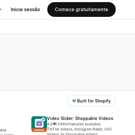
Inicie sessão
Comece gratuitamente
Built for Shopify
Video Slider: Shoppable Videos
de 5 estrelas
4,9
(346)
•
Free plan available
346 total de avaliações
TikTok Videos, Instagram Reels, UGC
able
Videos as Shoppable Videos