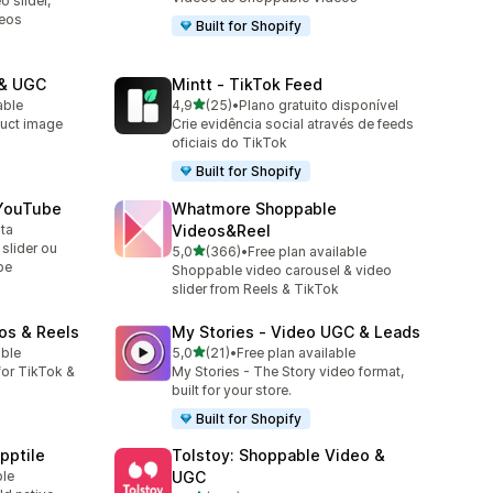
 slider,
deos
Built for Shopify
 & UGC
Mintt ‑ TikTok Feed
de 5 estrelas
able
4,9
(25)
•
Plano gratuito disponível
25 total de avaliações
uct image
Crie evidência social através de feeds
oficiais do TikTok
Built for Shopify
 YouTube
Whatmore Shoppable
ita
Videos&Reel
slider ou
de 5 estrelas
5,0
(366)
•
Free plan available
366 total de avaliações
be
Shoppable video carousel & video
slider from Reels & TikTok
os & Reels
My Stories ‑ Video UGC & Leads
de 5 estrelas
able
5,0
(21)
•
Free plan available
21 total de avaliações
or TikTok &
My Stories - The Story video format,
built for your store.
Built for Shopify
pptile
Tolstoy: Shoppable Video &
ble
UGC