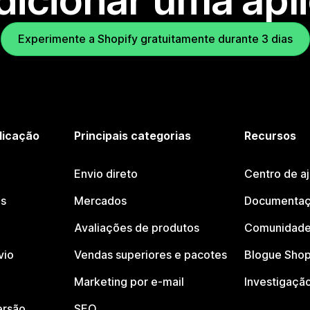
dicionar uma apl
Experimente a Shopify gratuitamente durante 3 dias
licação
Principais categorias
Recursos
Envio direto
Centro de a
os
Mercados
Documentaç
Avaliações de produtos
Comunidade
vio
Vendas superiores e pacotes
Blogue Shop
Marketing por e-mail
Investigaçã
ersão
SEO