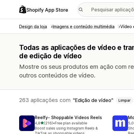
Shopify App Store
Design da loja
Imagens e conteúdo multimédia
Vídeo 
Todas as aplicações de vídeo e tr
de edição de vídeo
Mostre os seus produtos em ação com ree
outros conteúdos de vídeo.
263 aplicações com
Edição de vídeo
Limpar
Reelfy‑ Shoppable Videos Reels
Mo
de 5 estrelas
4,8
(216)
•
Free plan available
5,0
216 total de avaliações
304
Boost sales using Instagram Reels &
Sho
TikTok as shoppable videos
Ree