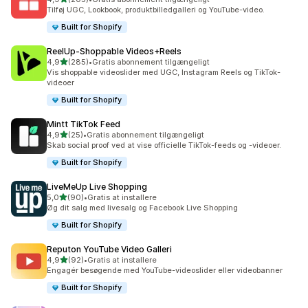
205 anmeldelser i alt
Tilføj UGC, Lookbook, produktbilledgalleri og YouTube-video.
Built for Shopify
ReelUp‑Shoppable Videos+Reels
ud af 5 stjerner
4,9
(285)
•
Gratis abonnement tilgængeligt
285 anmeldelser i alt
Vis shoppable videoslider med UGC, Instagram Reels og TikTok-
videoer
Built for Shopify
Mintt TikTok Feed
ud af 5 stjerner
4,9
(25)
•
Gratis abonnement tilgængeligt
25 anmeldelser i alt
Skab social proof ved at vise officielle TikTok-feeds og -videoer.
Built for Shopify
LiveMeUp Live Shopping
ud af 5 stjerner
5,0
(90)
•
Gratis at installere
90 anmeldelser i alt
Øg dit salg med livesalg og Facebook Live Shopping
Built for Shopify
Reputon YouTube Video Galleri
ud af 5 stjerner
4,9
(92)
•
Gratis at installere
92 anmeldelser i alt
Engagér besøgende med YouTube-videoslider eller videobanner
Built for Shopify