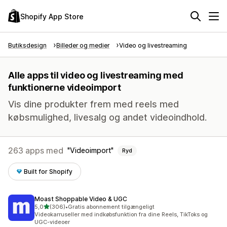
Shopify App Store
Butiksdesign
Billeder og medier
Video og livestreaming
Alle apps til video og livestreaming med
funktionerne videoimport
Vis dine produkter frem med reels med
købsmulighed, livesalg og andet videoindhold.
263 apps med
Videoimport
Ryd
Built for Shopify
Moast Shoppable Video & UGC
ud af 5 stjerner
5,0
(306)
•
Gratis abonnement tilgængeligt
306 anmeldelser i alt
Videokarruseller med indkøbsfunktion fra dine Reels, TikToks og
UGC-videoer