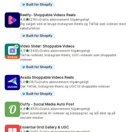
Built for Shopify
Reelfy‑ Shoppable Videos Reels
ud af 5 stjerner
4,8
(218)
•
Gratis abonnement tilgængeligt
218 anmeldelser i alt
Øg salget ved at bruge Instagram Reels og TikTok som videoer med
købsfunktion
Built for Shopify
Video Slider: Shoppable Videos
ud af 5 stjerner
4,9
(349)
•
Gratis abonnement tilgængeligt
349 anmeldelser i alt
TikTok-videoer, Instagram Reels, UGC-videoer som shoppable
videoer
Built for Shopify
Avada Shoppable Videos Reels
ud af 5 stjerner
5,0
(187)
•
Gratis abonnement tilgængeligt
187 anmeldelser i alt
Gør TikTok, Instagram Reels og UGC til shoppable videoer
Built for Shopify
Outfy ‑ Social Media Auto Post
ud af 5 stjerner
4,8
(459)
•
Gratis abonnement tilgængeligt
459 anmeldelser i alt
Opret automatisk AI-videoer og kampagner, og slå dem op på
sociale medier
Essential Grid Gallery & UGC
ud af 5 stjerner
4,9
(205)
•
Gratis abonnement tilgængeligt