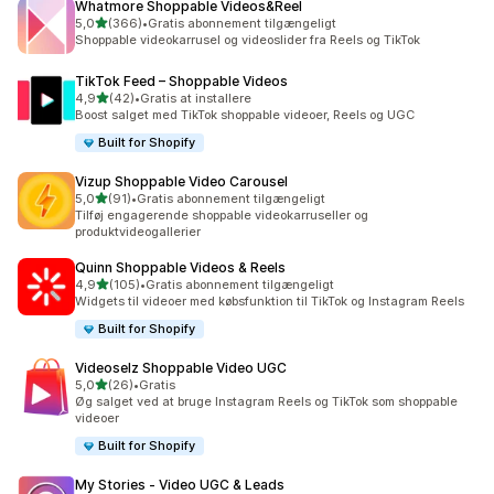
Whatmore Shoppable Videos&Reel
ud af 5 stjerner
5,0
(366)
•
Gratis abonnement tilgængeligt
366 anmeldelser i alt
Shoppable videokarrusel og videoslider fra Reels og TikTok
TikTok Feed – Shoppable Videos
ud af 5 stjerner
4,9
(42)
•
Gratis at installere
42 anmeldelser i alt
Boost salget med TikTok shoppable videoer, Reels og UGC
Built for Shopify
Vizup Shoppable Video Carousel
ud af 5 stjerner
5,0
(91)
•
Gratis abonnement tilgængeligt
91 anmeldelser i alt
Tilføj engagerende shoppable videokarruseller og
produktvideogallerier
Quinn Shoppable Videos & Reels
ud af 5 stjerner
4,9
(105)
•
Gratis abonnement tilgængeligt
105 anmeldelser i alt
Widgets til videoer med købsfunktion til TikTok og Instagram Reels
Built for Shopify
Videoselz Shoppable Video UGC
ud af 5 stjerner
5,0
(26)
•
Gratis
26 anmeldelser i alt
Øg salget ved at bruge Instagram Reels og TikTok som shoppable
videoer
Built for Shopify
My Stories ‑ Video UGC & Leads