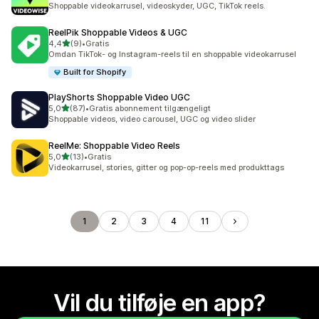
Shoppable videokarrusel, videoskyder, UGC, TikTok reels.
ReelPik Shoppable Videos & UGC
ud af 5 stjerner
4,4
(9)
•
Gratis
9 anmeldelser i alt
Omdan TikTok- og Instagram-reels til en shoppable videokarrusel
Built for Shopify
PlayShorts Shoppable Video UGC
ud af 5 stjerner
5,0
(87)
•
Gratis abonnement tilgængeligt
87 anmeldelser i alt
Shoppable videos, video carousel, UGC og video slider
ReelMe: Shoppable Video Reels
ud af 5 stjerner
5,0
(13)
•
Gratis
13 anmeldelser i alt
Videokarrusel, stories, gitter og pop-op-reels med produkttags
1
2
3
4
11
Vil du tilføje en app?