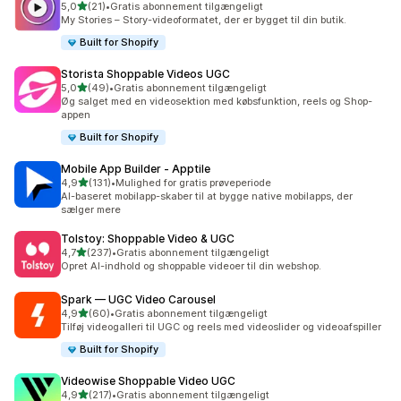
ud af 5 stjerner
5,0
(21)
•
Gratis abonnement tilgængeligt
21 anmeldelser i alt
My Stories – Story-videoformatet, der er bygget til din butik.
Built for Shopify
Storista Shoppable Videos UGC
ud af 5 stjerner
5,0
(49)
•
Gratis abonnement tilgængeligt
49 anmeldelser i alt
Øg salget med en videosektion med købsfunktion, reels og Shop-
appen
Built for Shopify
Mobile App Builder ‑ Apptile
ud af 5 stjerner
4,9
(131)
•
Mulighed for gratis prøveperiode
131 anmeldelser i alt
AI-baseret mobilapp-skaber til at bygge native mobilapps, der
sælger mere
Tolstoy: Shoppable Video & UGC
ud af 5 stjerner
4,7
(237)
•
Gratis abonnement tilgængeligt
237 anmeldelser i alt
Opret AI-indhold og shoppable videoer til din webshop.
Spark — UGC Video Carousel
ud af 5 stjerner
4,9
(60)
•
Gratis abonnement tilgængeligt
60 anmeldelser i alt
Tilføj videogalleri til UGC og reels med videoslider og videoafspiller
Built for Shopify
Videowise Shoppable Video UGC
ud af 5 stjerner
4,9
(217)
•
Gratis abonnement tilgængeligt
217 anmeldelser i alt