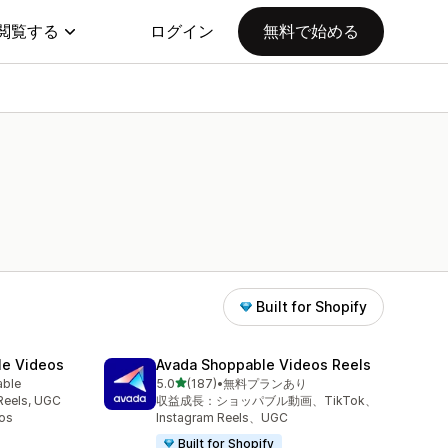
閲覧する
ログイン
無料で始める
Built for Shopify
le Videos
Avada Shoppable Videos Reels
5つ星中
able
5.0
(187)
•
無料プランあり
合計レビュー数：187件
Reels, UGC
収益成長：ショッパブル動画、TikTok、
os
Instagram Reels、UGC
Built for Shopify