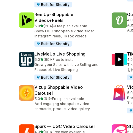
Built for Shopify
ReelUp‑Shoppable
Ou
Videos+Reels
4.8
合
Aut
5つ星中
5.0
(284)
•
Free plan available
合計レビュー数：284件
Aut
Show UGC shoppable video slider,
Instagram reels,TikTok videos
Built for Shopify
LiveMeUp Live Shopping
T
5つ星中
5.0
(89)
•
Free to install
4.9
合計レビュー数：89件
合
Grow your Sales with Live Selling and
T
Facebook Live Shopping
を
Built for Shopify
Vizup Shoppable Video
Vi
Carousel
5.0
合
Boo
5つ星中
5.0
(91)
•
Free plan available
合計レビュー数：91件
Tik
Add engaging shoppable video
carousels, product video gallery
Spark — UGC Video Carousel
St
5つ星中
4.9
(60)
•
Free plan available
5.0