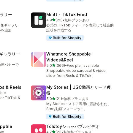
ギャラリー
Mintt ‑ TikTok Feed
5つ星中
4.9
(25)
•
無料プランあり
合計レビュー数：25件
画像ギャラリ
公式の TikTok フィードを表示して社会的
ルを追加
証明を作成する
Built for Shopify
動画ギャラリー
Whatmore Shoppable
ル
Videos&Reel
や動画バナーで
5つ星中
5.0
(366)
•
Free plan available
合計レビュー数：366件
Shoppable video carousel & video
slider from Reels & TikTok
os & Reels
My Stories | UGC動画とリード獲
able
得
or TikTok &
5つ星中
5.0
(21)
•
無料プランあり
合計レビュー数：21件
My Stories – ストア専用に設計された、
Story動画フォーマット。
Built for Shopify
pptile
Tolstoyショッパブルビデオ
5つ星中
ble
4.7
(237)
•
無料プランあり