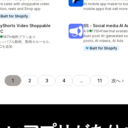
計レビュー数：49件
合計レビュー数：131件
ve sales with shoppable video
AI mobile app maker to bui
tion, reels and Shop app
mobile apps that sell more
Built for Shopify
ayShorts Video Shoppable
SS ‑ Social media AI A
5つ星中
GC
4.9
(76)
•
Free trial availab
合計レビュー数：76件
Auto post AI-generated so
5つ星中
(87)
•
無料プランあり
計レビュー数：87件
posts, AI videos, AI Ads
ョッパブル動画、動画カルーセル、
GCを追加
Built for Shopify
次へ
1
2
3
4
…
11