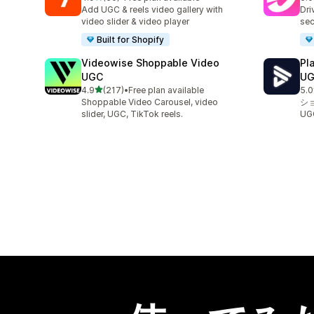
合計レビュー数：60件
合
Add UGC & reels video gallery with
Dri
video slider & video player
sec
Built for Shopify
Videowise Shoppable Video
Pl
UGC
U
5つ星中
4.9
(217)
•
Free plan available
5.0
合計レビュー数：217件
合
Shoppable Video Carousel, video
シ
slider, UGC, TikTok reels.
U