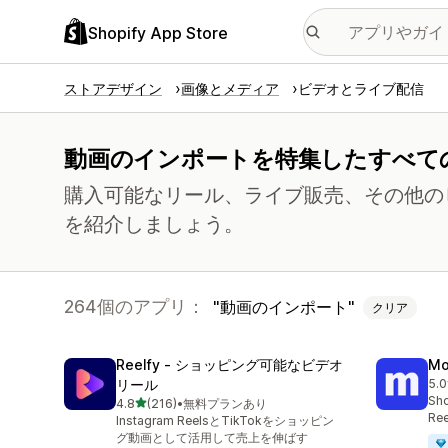
Shopify App Store
ストアデザイン
画像とメディア
ビデオとライブ配信
動画のインポートを特集したすべて
購入可能なリール、ライブ販売、その他の
を紹介しましょう。
264個のアプリ：
動画のインポート
クリア
Reelfy ‑ ショッピング可能なビデオ
Mo
リール
5.0
合
Sho
5つ星中
4.8
(216)
•
無料プランあり
合計レビュー数：216件
Ree
Instagram ReelsとTikTokをショッピン
グ動画として活用して売上を伸ばす