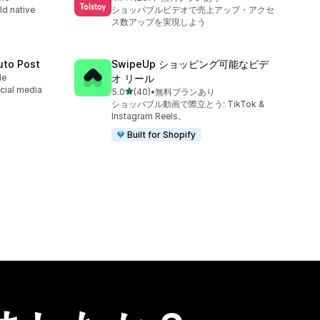
合計レビュー数：237件
ld native
ショッパブルビデオで売上アップ・アクセ
ス数アップを実現しよう
uto Post
SwipeUp ショッピング可能なビデ
le
オ リール
cial media
5つ星中
5.0
(40)
•
無料プランあり
合計レビュー数：40件
ショッパブル動画で際立とう: TikTok &
Instagram Reels。
Built for Shopify