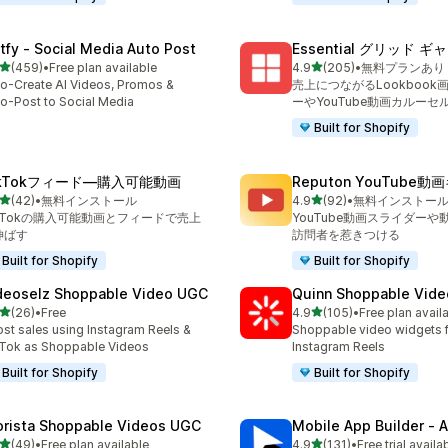
tfy ‑ Social Media Auto Post
Essential グリッド 
5つ星中
5つ星中
(459)
•
Free plan available
4.9
(205)
•
無料プランあり
計レビュー数：459件
合計レビュー数：205件
o-Create AI Videos, Promos &
売上につながるLookbook
o-Post to Social Media
ーやYouTube動画カルーセ
Built for Shopify
ikTokフィード—購入可能動画
Reputon YouTube
5つ星中
5つ星中
(42)
•
無料インストール
4.9
(92)
•
無料インストー
計レビュー数：42件
合計レビュー数：92件
ikTokの購入可能動画とフィードで売上
YouTube動画スライダー
伸ばす
訪問者を惹きつける
Built for Shopify
Built for Shopify
deoselz Shoppable Video UGC
Quinn Shoppable Vide
5つ星中
5つ星中
(26)
•
Free
4.9
(105)
•
Free plan avail
計レビュー数：26件
合計レビュー数：105件
st sales using Instagram Reels &
Shoppable video widgets f
Tok as Shoppable Videos
Instagram Reels
Built for Shopify
Built for Shopify
orista Shoppable Videos UGC
Mobile App Builder ‑ A
5つ星中
5つ星中
(49)
•
Free plan available
4.9
(131)
•
Free trial availa