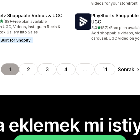
videos for your storefront.
elv Shoppable Videos & UGC
PlayShorts Shoppable
5 yıldız üzerinden
(68)
•
Free plan available
UGC
lam 68 değerlendirme
n UGC, Videos, Instagram Reels &
5 yıldız üzerinden
5,0
(87)
•
Free plan availa
toplam 87 değerlendirme
tok Gallery into Sales
Add shoppable videos, vi
carousel, UGC video on yo
Built for Shopify
Sonraki
1
2
3
4
…
11
 eklemek mi isti