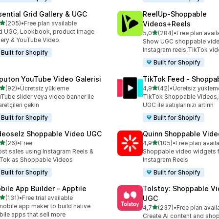
sential Grid Gallery & UGC
ReelUp‑Shoppable
5 yıldız üzerinden
(205)
•
Free plan available
Videos+Reels
lam 205 değerlendirme
 UGC, Lookbook, product image
5 yıldız üzerinden
5,0
(284)
•
Free plan avail
toplam 284 değerlendirme
lery & YouTube Video.
Show UGC shoppable video
Instagram reels,TikTok vi
Built for Shopify
Built for Shopify
puton YouTube Video Galerisi
TikTok Feed ‑ Shoppa
5 yıldız üzerinden
5 yıldız üzerinden
(92)
•
Ücretsiz yükleme
4,9
(42)
•
Ücretsiz yüklem
lam 92 değerlendirme
toplam 42 değerlendirme
Tube slider veya video banner ile
TikTok Shoppable Videos,
aretçileri çekin
UGC ile satışlarınızı artırın
Built for Shopify
Built for Shopify
deoselz Shoppable Video UGC
Quinn Shoppable Vide
5 yıldız üzerinden
5 yıldız üzerinden
(26)
•
Free
4,9
(105)
•
Free plan avail
lam 26 değerlendirme
toplam 105 değerlendirme
st sales using Instagram Reels &
Shoppable video widgets f
Tok as Shoppable Videos
Instagram Reels
Built for Shopify
Built for Shopify
bile App Builder ‑ Apptile
Tolstoy: Shoppable V
5 yıldız üzerinden
(131)
•
Free trial available
UGC
lam 131 değerlendirme
mobile app maker to build native
5 yıldız üzerinden
4,7
(237)
•
Free plan avail
toplam 237 değerlendirme
ile apps that sell more
Create AI content and sho