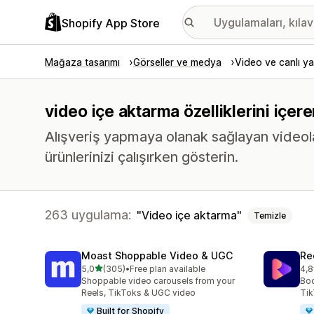
Shopify App Store
Mağaza tasarımı
Görseller ve medya
Video ve canlı ya
video içe aktarma özelliklerini içer
Alışveriş yapmaya olanak sağlayan videolar,
ürünlerinizi çalışırken gösterin.
263 uygulama:
Video içe aktarma
Temizle
Moast Shoppable Video & UGC
Re
5 yıldız üzerinden
5,0
(305)
•
Free plan available
4,8
toplam 305 değerlendirme
top
Shoppable video carousels from your
Boo
Reels, TikToks & UGC video
Tik
Built for Shopify