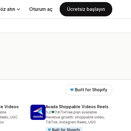
öz atın
Oturum aç
Ücretsiz başlayın
Built for Shopify
le Videos
Avada Shoppable Videos Reels
5 yıldız üzerinden
able
5,0
(187)
•
Free plan available
toplam 187 değerlendirme
Reels, UGC
Revenue growth: shoppable video,
os
TikTok, Instagram Reels, UGC
Built for Shopify