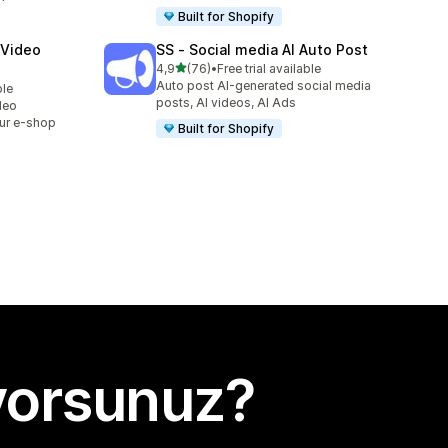
Built for Shopify
 Video
SS ‑ Social media AI Auto Post
5 yıldız üzerinden
4,9
(76)
•
Free trial available
toplam 76 değerlendirme
Auto post AI-generated social media
ble
posts, AI videos, AI Ads
deo
ur e-shop
Built for Shopify
yorsunuz?