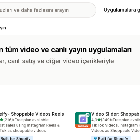
Uygulamalara g
yın
en tüm video ve canlı yayın uygulamaları
 canlı satış ve diğer video içerikleriyle
elfy‑ Shoppable Videos Reels
Video Slider: Shoppab
5 yıldız üzerinden
5 yıldız üzerinden
(216)
•
Free plan available
4,9
(349)
•
Free plan avail
lam 216 değerlendirme
toplam 349 değerlendirme
st sales using Instagram Reels &
TikTok Videos, Instagram 
Tok as shoppable videos
Videos as Shoppable Vide
Built for Shopify
Built for Shopify