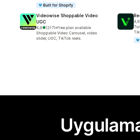
Built for Shopify
Videowise Shoppable Video
Re
UGC
4,9
top
Tur
5 yıldız üzerinden
4,9
(217)
•
Free plan available
toplam 217 değerlendirme
Tik
Shoppable Video Carousel, video
slider, UGC, TikTok reels.
Uygulama