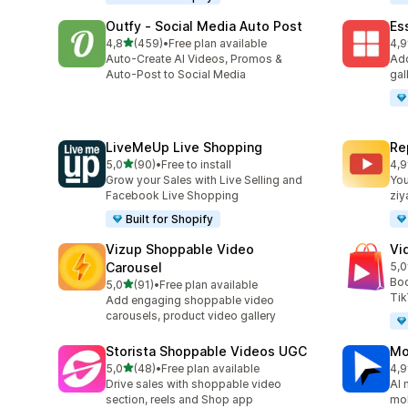
Outfy ‑ Social Media Auto Post
Es
5 yıldız üzerinden
4,8
(459)
•
Free plan available
4,9
toplam 459 değerlendirme
top
Auto-Create AI Videos, Promos &
Add
Auto-Post to Social Media
gal
LiveMeUp Live Shopping
Re
5 yıldız üzerinden
5,0
(90)
•
Free to install
4,9
toplam 90 değerlendirme
top
Grow your Sales with Live Selling and
You
Facebook Live Shopping
ziy
Built for Shopify
Vizup Shoppable Video
Vi
Carousel
5,0
top
Boo
5 yıldız üzerinden
5,0
(91)
•
Free plan available
toplam 91 değerlendirme
Tik
Add engaging shoppable video
carousels, product video gallery
Storista Shoppable Videos UGC
Mo
5 yıldız üzerinden
5,0
(48)
•
Free plan available
4,9
toplam 48 değerlendirme
top
Drive sales with shoppable video
AI 
section, reels and Shop app
mob