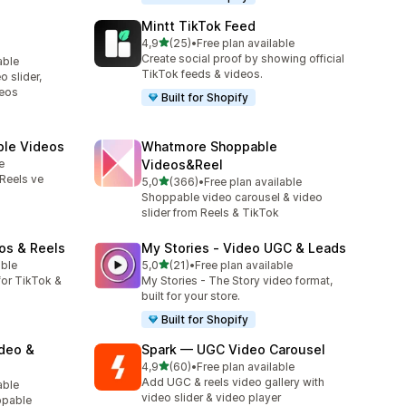
Mintt TikTok Feed
5 yıldız üzerinden
4,9
(25)
•
Free plan available
toplam 25 değerlendirme
Create social proof by showing official
able
TikTok feeds & videos.
 slider,
deos
Built for Shopify
ble Videos
Whatmore Shoppable
e
Videos&Reel
Reels ve
5 yıldız üzerinden
5,0
(366)
•
Free plan available
toplam 366 değerlendirme
Shoppable video carousel & video
slider from Reels & TikTok
os & Reels
My Stories ‑ Video UGC & Leads
5 yıldız üzerinden
able
5,0
(21)
•
Free plan available
toplam 21 değerlendirme
or TikTok &
My Stories - The Story video format,
built for your store.
Built for Shopify
ideo &
Spark — UGC Video Carousel
5 yıldız üzerinden
4,9
(60)
•
Free plan available
toplam 60 değerlendirme
Add UGC & reels video gallery with
able
video slider & video player
ppable