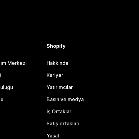
Shopify
dım Merkezi
Hakkında
i
Kariyer
luluğu
Yatırımcılar
gu
Basın ve medya
İş Ortakları
Satış ortakları
Yasal