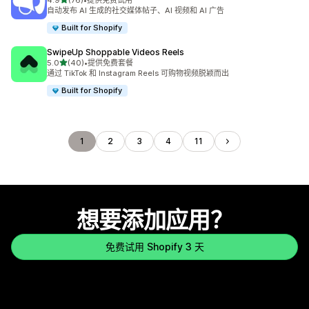
4.9
(76)
•
提供免费试用
总共 76 条评论
自动发布 AI 生成的社交媒体帖子、AI 视频和 AI 广告
Built for Shopify
SwipeUp Shoppable Videos Reels
星（满分 5 星）
5.0
(40)
•
提供免费套餐
总共 40 条评论
通过 TikTok 和 Instagram Reels 可购物视频脱颖而出
Built for Shopify
1
2
3
4
11
想要添加应用？
免费试用 Shopify 3 天