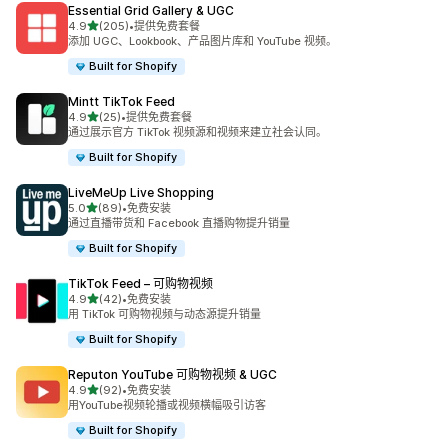
Essential Grid Gallery & UGC
星（满分 5 星）
4.9
(205)
•
提供免费套餐
总共 205 条评论
添加 UGC、Lookbook、产品图片库和 YouTube 视频。
Built for Shopify
Mintt TikTok Feed
星（满分 5 星）
4.9
(25)
•
提供免费套餐
总共 25 条评论
通过展示官方 TikTok 视频源和视频来建立社会认同。
Built for Shopify
LiveMeUp Live Shopping
星（满分 5 星）
5.0
(89)
•
免费安装
总共 89 条评论
通过直播带货和 Facebook 直播购物提升销量
Built for Shopify
TikTok Feed – 可购物视频
星（满分 5 星）
4.9
(42)
•
免费安装
总共 42 条评论
用 TikTok 可购物视频与动态源提升销量
Built for Shopify
Reputon YouTube 可购物视频 & UGC
星（满分 5 星）
4.9
(92)
•
免费安装
总共 92 条评论
用YouTube视频轮播或视频横幅吸引访客
Built for Shopify