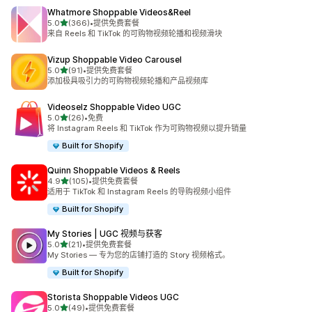
Whatmore Shoppable Videos&Reel
星（满分 5 星）
5.0
(366)
•
提供免费套餐
总共 366 条评论
来自 Reels 和 TikTok 的可购物视频轮播和视频滑块
Vizup Shoppable Video Carousel
星（满分 5 星）
5.0
(91)
•
提供免费套餐
总共 91 条评论
添加极具吸引力的可购物视频轮播和产品视频库
Videoselz Shoppable Video UGC
星（满分 5 星）
5.0
(26)
•
免费
总共 26 条评论
将 Instagram Reels 和 TikTok 作为可购物视频以提升销量
Built for Shopify
Quinn Shoppable Videos & Reels
星（满分 5 星）
4.9
(105)
•
提供免费套餐
总共 105 条评论
适用于 TikTok 和 Instagram Reels 的导购视频小组件
Built for Shopify
My Stories | UGC 视频与获客
星（满分 5 星）
5.0
(21)
•
提供免费套餐
总共 21 条评论
My Stories — 专为您的店铺打造的 Story 视频格式。
Built for Shopify
Storista Shoppable Videos UGC
星（满分 5 星）
5.0
(49)
•
提供免费套餐