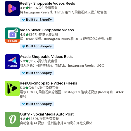
Reelfy‑ Shoppable Videos Reels
星（满分 5 星）
4.8
(215)
•
提供免费套餐
总共 215 条评论
将 Instagram Reels 和 TikTok 用作可购物视频以提升销售额
Built for Shopify
Video Slider: Shoppable Videos
星（满分 5 星）
4.9
(347)
•
提供免费套餐
总共 347 条评论
将 TikTok 视频、Instagram Reels 和 UGC 视频转化为导购视频
Built for Shopify
Avada Shoppable Videos Reels
星（满分 5 星）
5.0
(187)
•
提供免费套餐
总共 187 条评论
收入增长：可购物视频、TikTok、Instagram Reels、UGC
Built for Shopify
ReelUp‑Shoppable Videos+Reels
星（满分 5 星）
5.0
(284)
•
提供免费套餐
总共 284 条评论
展示 UGC 可购物视频轮播图、Instagram 连续短视频 (Reels) 和 TikTok
视频
Built for Shopify
Outfy ‑ Social Media Auto Post
星（满分 5 星）
4.8
(459)
•
提供免费套餐
总共 459 条评论
自动创建 AI 视频、促销信息并自动发布到社交媒体