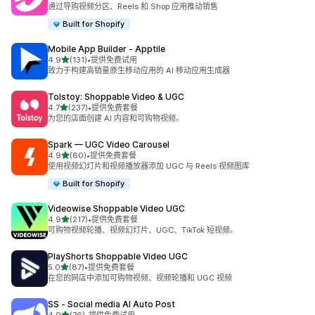
总共 49 条评论
通过导购视频分区、Reels 和 Shop 应用推动销售
Built for Shopify
Mobile App Builder ‑ Apptile
星（满分 5 星）
4.9
(131)
•
提供免费试用
总共 131 条评论
致力于构建高销量原生移动应用的 AI 移动应用生成器
Tolstoy: Shoppable Video & UGC
星（满分 5 星）
4.7
(237)
•
提供免费套餐
总共 237 条评论
为您的店面创建 AI 内容和可购物视频。
Spark — UGC Video Carousel
星（满分 5 星）
4.9
(60)
•
提供免费套餐
总共 60 条评论
使用视频幻灯片和视频播放器添加 UGC 与 Reels 视频图库
Built for Shopify
Videowise Shoppable Video UGC
星（满分 5 星）
4.9
(217)
•
提供免费套餐
总共 217 条评论
可购物视频轮播、视频幻灯片、UGC、TikTok 短视频。
PlayShorts Shoppable Video UGC
星（满分 5 星）
5.0
(87)
•
提供免费套餐
总共 87 条评论
在您的网店中添加可购物视频、视频轮播和 UGC 视频
SS ‑ Social media AI Auto Post
星（满分 5 星）