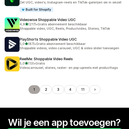
Zet UGC, video's, Instagram-reels en TikTok-galerijen om in omzet
Built for Shopify
Videowise Shoppable Video UGC
van 5 sterren
4,9
(217)
•
Gratis abonnement beschikbaar
217 recensies in totaal
Shoppable video, UGC, Reels, Productvideo, Stories, TikTok
PlayShorts Shoppable Video UGC
van 5 sterren
5,0
(87)
•
Gratis abonnement beschikbaar
87 recensies in totaal
Shoppable videos, video carousel, UGC & video slider toevoegen
ReelMe: Shoppable Video Reels
van 5 sterren
5,0
(13)
•
Gratis
13 recensies in totaal
Videocarrousel, stories, raster- en pop-upreels met producttags
1
2
3
4
11
Wil je een app toevoegen?