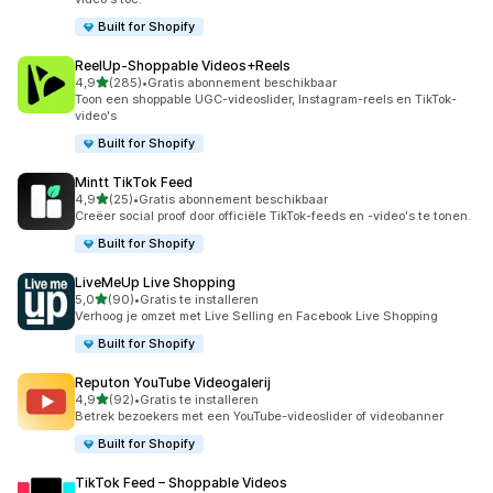
Built for Shopify
ReelUp‑Shoppable Videos+Reels
van 5 sterren
4,9
(285)
•
Gratis abonnement beschikbaar
285 recensies in totaal
Toon een shoppable UGC-videoslider, Instagram-reels en TikTok-
video's
Built for Shopify
Mintt TikTok Feed
van 5 sterren
4,9
(25)
•
Gratis abonnement beschikbaar
25 recensies in totaal
Creëer social proof door officiële TikTok-feeds en -video's te tonen.
Built for Shopify
LiveMeUp Live Shopping
van 5 sterren
5,0
(90)
•
Gratis te installeren
90 recensies in totaal
Verhoog je omzet met Live Selling en Facebook Live Shopping
Built for Shopify
Reputon YouTube Videogalerij
van 5 sterren
4,9
(92)
•
Gratis te installeren
92 recensies in totaal
Betrek bezoekers met een YouTube-videoslider of videobanner
Built for Shopify
TikTok Feed – Shoppable Videos