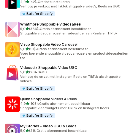
van 5 sterren
4,9
(42)
•
Gratis te installeren
42 recensies in totaal
Verhoog je verkoop met TikTok shoppable video’s, Reels en UGC
Built for Shopify
Whatmore Shoppable Videos&Reel
van 5 sterren
5,0
(366)
•
Gratis abonnement beschikbaar
366 recensies in totaal
Shoppable videocarrousel en videoslider van Reels en TikTok
Vizup Shoppable Video Carousel
van 5 sterren
5,0
(91)
•
Gratis abonnement beschikbaar
91 recensies in totaal
Voeg boeiende shoppable videocarrousels en productvideogalerijen
toe
Videoselz Shoppable Video UGC
van 5 sterren
5,0
(26)
•
Gratis
26 recensies in totaal
Verhoog de omzet met Instagram Reels en TikTok als shoppable
video's
Built for Shopify
Quinn Shoppable Videos & Reels
van 5 sterren
4,9
(105)
•
Gratis abonnement beschikbaar
105 recensies in totaal
Shoppable videowidgets voor TikTok en Instagram Reels
Built for Shopify
My Stories ‑ Video UGC & Leads
van 5 sterren
5,0
(21)
•
Gratis abonnement beschikbaar
21 recensies in totaal