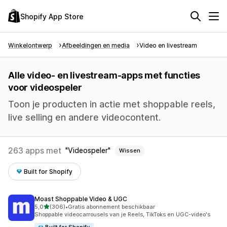
Shopify App Store
Winkelontwerp
Afbeeldingen en media
Video en livestream
Alle video- en livestream-apps met functies
voor videospeler
Toon je producten in actie met shoppable reels,
live selling en andere videocontent.
263 apps met
Videospeler
Wissen
Built for Shopify
Moast Shoppable Video & UGC
van 5 sterren
5,0
(306)
•
Gratis abonnement beschikbaar
306 recensies in totaal
Shoppable videocarrousels van je Reels, TikToks en UGC-video's