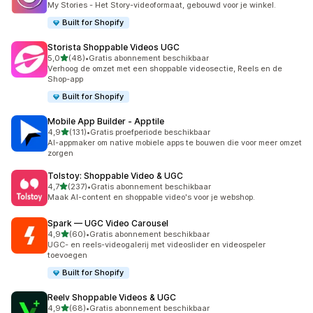
My Stories - Het Story-videoformaat, gebouwd voor je winkel.
Built for Shopify
Storista Shoppable Videos UGC
van 5 sterren
5,0
(48)
•
Gratis abonnement beschikbaar
48 recensies in totaal
Verhoog de omzet met een shoppable videosectie, Reels en de
Shop-app
Built for Shopify
Mobile App Builder ‑ Apptile
van 5 sterren
4,9
(131)
•
Gratis proefperiode beschikbaar
131 recensies in totaal
AI-appmaker om native mobiele apps te bouwen die voor meer omzet
zorgen
Tolstoy: Shoppable Video & UGC
van 5 sterren
4,7
(237)
•
Gratis abonnement beschikbaar
237 recensies in totaal
Maak AI-content en shoppable video's voor je webshop.
Spark — UGC Video Carousel
van 5 sterren
4,9
(60)
•
Gratis abonnement beschikbaar
60 recensies in totaal
UGC- en reels-videogalerij met videoslider en videospeler
toevoegen
Built for Shopify
Reelv Shoppable Videos & UGC
van 5 sterren
4,9
(68)
•
Gratis abonnement beschikbaar
68 recensies in totaal