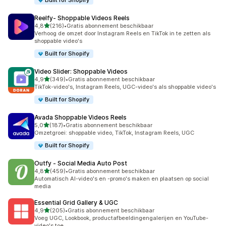
Built for Shopify
Reelfy‑ Shoppable Videos Reels
van 5 sterren
4,8
(216)
•
Gratis abonnement beschikbaar
216 recensies in totaal
Verhoog de omzet door Instagram Reels en TikTok in te zetten als
shoppable video's
Built for Shopify
Video Slider: Shoppable Videos
van 5 sterren
4,9
(349)
•
Gratis abonnement beschikbaar
349 recensies in totaal
TikTok-video's, Instagram Reels, UGC-video's als shoppable video's
Built for Shopify
Avada Shoppable Videos Reels
van 5 sterren
5,0
(187)
•
Gratis abonnement beschikbaar
187 recensies in totaal
Omzetgroei: shoppable video, TikTok, Instagram Reels, UGC
Built for Shopify
Outfy ‑ Social Media Auto Post
van 5 sterren
4,8
(459)
•
Gratis abonnement beschikbaar
459 recensies in totaal
Automatisch AI-video's en -promo's maken en plaatsen op social
media
Essential Grid Gallery & UGC
van 5 sterren
4,9
(205)
•
Gratis abonnement beschikbaar
205 recensies in totaal
Voeg UGC, Lookbook, productafbeeldingengalerijen en YouTube-
video's toe.