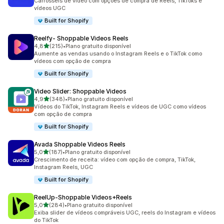
Carrosséis de vídeo com opções de compra de Reels, TikToks e
vídeos UGC
Built for Shopify
Reelfy‑ Shoppable Videos Reels
de 5 estrelas
4,8
(215)
•
Plano gratuito disponível
215 avaliações ao todo
Aumente as vendas usando o Instagram Reels e o TikTok como
vídeos com opção de compra
Built for Shopify
Video Slider: Shoppable Videos
de 5 estrelas
4,9
(348)
•
Plano gratuito disponível
348 avaliações ao todo
Vídeos do TikTok, Instagram Reels e vídeos de UGC como vídeos
com opção de compra
Built for Shopify
Avada Shoppable Videos Reels
de 5 estrelas
5,0
(187)
•
Plano gratuito disponível
187 avaliações ao todo
Crescimento de receita: vídeo com opção de compra, TikTok,
Instagram Reels, UGC
Built for Shopify
ReelUp‑Shoppable Videos+Reels
de 5 estrelas
5,0
(284)
•
Plano gratuito disponível
284 avaliações ao todo
Exiba slider de vídeos compráveis UGC, reels do Instagram e vídeos
do TikTok