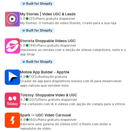
Built for Shopify
My Stories | Video UGC & Leads
de 5 estrelas
5,0
(21)
•
Plano gratuito disponível
21 avaliações ao todo
My Stories. O formato de vídeo Stories, criado para a sua loja
Built for Shopify
Storista Shoppable Videos UGC
de 5 estrelas
5,0
(49)
•
Plano gratuito disponível
49 avaliações ao todo
Impulsione as vendas com a seção de vídeos compráveis, reels e o
app Shop
Built for Shopify
Mobile App Builder ‑ Apptile
de 5 estrelas
4,9
(131)
•
Avaliação gratuita
131 avaliações ao todo
Criador de app para dispositivos móveis com IA para desenvolver
apps nativos que vendem mais
Tolstoy: Shoppable Video & UGC
de 5 estrelas
4,7
(237)
•
Plano gratuito disponível
237 avaliações ao todo
Crie conteúdo com IA e vídeos com opção de compra para a vitrine.
Spark — UGC Video Carousel
de 5 estrelas
4,9
(60)
•
Plano gratuito disponível
60 avaliações ao todo
Adicione uma galeria de vídeos UGC e Reels com slider e
reprodutor de vídeo