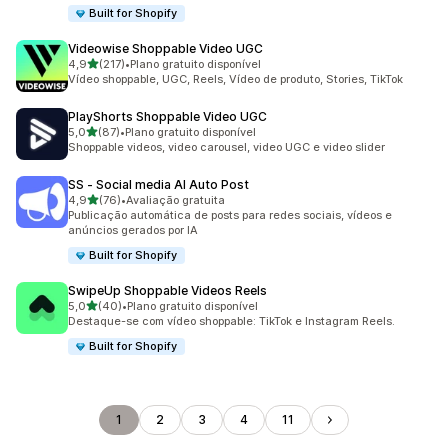
Built for Shopify
Videowise Shoppable Video UGC
de 5 estrelas
4,9
(217)
•
Plano gratuito disponível
217 avaliações ao todo
Vídeo shoppable, UGC, Reels, Vídeo de produto, Stories, TikTok
PlayShorts Shoppable Video UGC
de 5 estrelas
5,0
(87)
•
Plano gratuito disponível
87 avaliações ao todo
Shoppable videos, video carousel, video UGC e video slider
SS ‑ Social media AI Auto Post
de 5 estrelas
4,9
(76)
•
Avaliação gratuita
76 avaliações ao todo
Publicação automática de posts para redes sociais, vídeos e
anúncios gerados por IA
Built for Shopify
SwipeUp Shoppable Videos Reels
de 5 estrelas
5,0
(40)
•
Plano gratuito disponível
40 avaliações ao todo
Destaque-se com vídeo shoppable: TikTok e Instagram Reels.
Built for Shopify
1
2
3
4
11