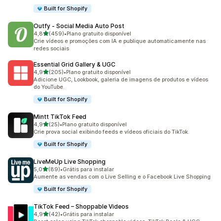
Built for Shopify
Outfy ‑ Social Media Auto Post
de 5 estrelas
4,8
(459)
•
Plano gratuito disponível
459 avaliações ao todo
Crie vídeos e promoções com IA e publique automaticamente nas
redes sociais
Essential Grid Gallery & UGC
de 5 estrelas
4,9
(205)
•
Plano gratuito disponível
205 avaliações ao todo
Adicione UGC, Lookbook, galeria de imagens de produtos e vídeos
do YouTube.
Built for Shopify
Mintt TikTok Feed
de 5 estrelas
4,9
(25)
•
Plano gratuito disponível
25 avaliações ao todo
Crie prova social exibindo feeds e vídeos oficiais do TikTok.
Built for Shopify
LiveMeUp Live Shopping
de 5 estrelas
5,0
(89)
•
Grátis para instalar
89 avaliações ao todo
Aumente as vendas com o Live Selling e o Facebook Live Shopping
Built for Shopify
TikTok Feed – Shoppable Videos
de 5 estrelas
4,9
(42)
•
Grátis para instalar
42 avaliações ao todo