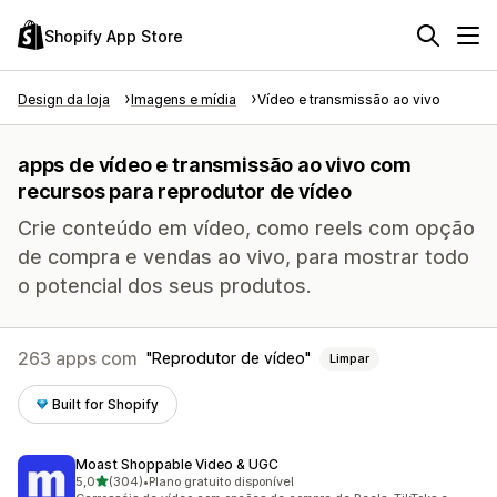
Shopify App Store
Design da loja
Imagens e mídia
Vídeo e transmissão ao vivo
apps de vídeo e transmissão ao vivo com
recursos para reprodutor de vídeo
Crie conteúdo em vídeo, como reels com opção
de compra e vendas ao vivo, para mostrar todo
o potencial dos seus produtos.
263 apps com
Reprodutor de vídeo
Limpar
Built for Shopify
Moast Shoppable Video & UGC
de 5 estrelas
5,0
(304)
•
Plano gratuito disponível
304 avaliações ao todo