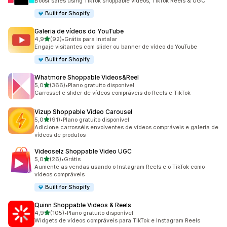
Boost sales using TikTok shoppable videos, TikTok Reels & UGC
Built for Shopify
Galeria de vídeos do YouTube
de 5 estrelas
4,9
(92)
•
Grátis para instalar
92 avaliações ao todo
Engaje visitantes com slider ou banner de vídeo do YouTube
Built for Shopify
Whatmore Shoppable Videos&Reel
de 5 estrelas
5,0
(366)
•
Plano gratuito disponível
366 avaliações ao todo
Carrossel e slider de vídeos compráveis do Reels e TikTok
Vizup Shoppable Video Carousel
de 5 estrelas
5,0
(91)
•
Plano gratuito disponível
91 avaliações ao todo
Adicione carrosséis envolventes de vídeos compráveis e galeria de
vídeos de produtos
Videoselz Shoppable Video UGC
de 5 estrelas
5,0
(26)
•
Grátis
26 avaliações ao todo
Aumente as vendas usando o Instagram Reels e o TikTok como
vídeos compráveis
Built for Shopify
Quinn Shoppable Videos & Reels
de 5 estrelas
4,9
(105)
•
Plano gratuito disponível
105 avaliações ao todo
Widgets de vídeos compráveis para TikTok e Instagram Reels