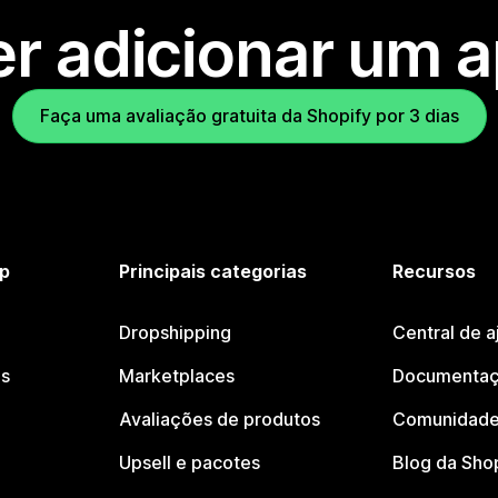
r adicionar um 
Faça uma avaliação gratuita da Shopify por 3 dias
p
Principais categorias
Recursos
Dropshipping
Central de a
os
Marketplaces
Documentaç
Avaliações de produtos
Comunidade
Upsell e pacotes
Blog da Sho