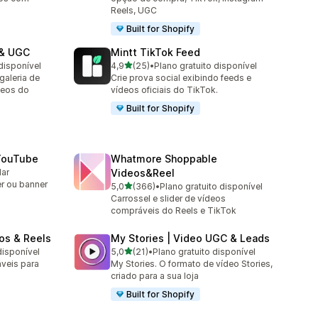
Reels, UGC
Built for Shopify
 & UGC
Mintt TikTok Feed
de 5 estrelas
disponível
4,9
(25)
•
Plano gratuito disponível
25 avaliações ao todo
aleria de
Crie prova social exibindo feeds e
deos do
vídeos oficiais do TikTok.
Built for Shopify
 YouTube
Whatmore Shoppable
lar
Videos&Reel
er ou banner
de 5 estrelas
5,0
(366)
•
Plano gratuito disponível
366 avaliações ao todo
Carrossel e slider de vídeos
compráveis do Reels e TikTok
os & Reels
My Stories | Video UGC & Leads
de 5 estrelas
disponível
5,0
(21)
•
Plano gratuito disponível
21 avaliações ao todo
veis para
My Stories. O formato de vídeo Stories,
criado para a sua loja
Built for Shopify