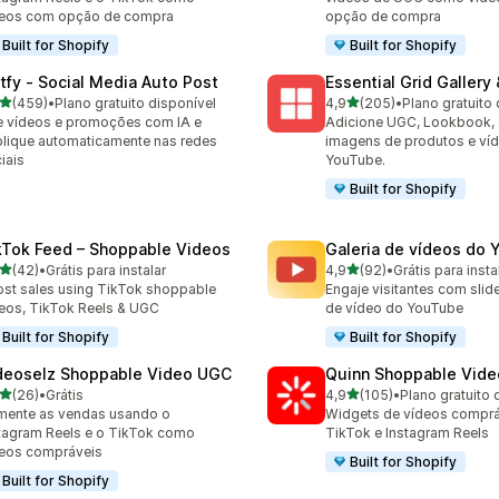
deos com opção de compra
opção de compra
Built for Shopify
Built for Shopify
tfy ‑ Social Media Auto Post
Essential Grid Gallery
de 5 estrelas
de 5 estrelas
(459)
•
Plano gratuito disponível
4,9
(205)
•
Plano gratuito 
 avaliações ao todo
205 avaliações ao todo
e vídeos e promoções com IA e
Adicione UGC, Lookbook, g
lique automaticamente nas redes
imagens de produtos e ví
iais
YouTube.
Built for Shopify
kTok Feed – Shoppable Videos
Galeria de vídeos do
de 5 estrelas
de 5 estrelas
(42)
•
Grátis para instalar
4,9
(92)
•
Grátis para insta
avaliações ao todo
92 avaliações ao todo
st sales using TikTok shoppable
Engaje visitantes com slid
eos, TikTok Reels & UGC
de vídeo do YouTube
Built for Shopify
Built for Shopify
deoselz Shoppable Video UGC
Quinn Shoppable Vide
de 5 estrelas
de 5 estrelas
(26)
•
Grátis
4,9
(105)
•
Plano gratuito 
avaliações ao todo
105 avaliações ao todo
ente as vendas usando o
Widgets de vídeos comprá
tagram Reels e o TikTok como
TikTok e Instagram Reels
eos compráveis
Built for Shopify
Built for Shopify