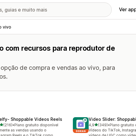
Ver ap
o vivo
vo com recursos para reprodutor de
 opção de compra e vendas ao vivo, para
os.
elfy‑ Shoppable Videos Reels
Video Slider: Shoppab
de 5 estrelas
de 5 estrelas
(216)
•
Plano gratuito disponível
4,9
(349)
•
Plano gratuito 
 avaliações ao todo
349 avaliações ao todo
ente as vendas usando o
Vídeos do TikTok, Instagr
tagram Reels e o TikTok como
vídeos de UGC como víd