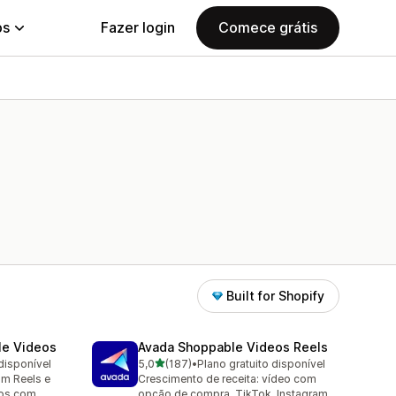
ps
Fazer login
Comece grátis
Built for Shopify
le Videos
Avada Shoppable Videos Reels
de 5 estrelas
disponível
5,0
(187)
•
Plano gratuito disponível
187 avaliações ao todo
am Reels e
Crescimento de receita: vídeo com
eos com
opção de compra, TikTok, Instagram