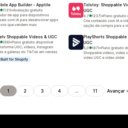
bile App Builder ‑ Apptile
Tolstoy: Shoppable V
de 5 estrelas
(131)
•
Avaliação gratuita
UGC
 avaliações ao todo
ador de app para dispositivos
de 5 estrelas
4,7
(237)
•
Plano gratuito 
237 avaliações ao todo
eis com IA para desenvolver apps
Crie conteúdo com IA e v
ivos que vendem mais
opção de compra para a vit
elv Shoppable Videos & UGC
PlayShorts Shoppable
de 5 estrelas
(68)
•
Plano gratuito disponível
UGC
avaliações ao todo
nsforme UGC, vídeos, Instagram
de 5 estrelas
5,0
(87)
•
Plano gratuito d
87 avaliações ao todo
ls e galerias do TikTok em vendas
Shoppable videos, video c
video UGC e video slider
Built for Shopify
Avançar
1
2
3
4
…
11