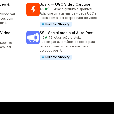
ideo &
Spark — UGC Video Carousel
de 5 estrelas
4,9
(60)
•
Plano gratuito disponível
60 avaliações ao todo
Adicione uma galeria de vídeos UGC e
disponível
Reels com slider e reprodutor de vídeo
ídeos com
rine.
Built for Shopify
 Video
SS ‑ Social media AI Auto Post
de 5 estrelas
4,9
(76)
•
Avaliação gratuita
76 avaliações ao todo
Publicação automática de posts para
isponível
redes sociais, vídeos e anúncios
arousel,
gerados por IA
Built for Shopify