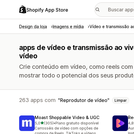
Shopify App Store
Design da loja
Imagens e mídia
Vídeo e transmissão a
apps de vídeo e transmissão ao vi
vídeo
Crie conteúdo em vídeo, como reels com
mostrar todo o potencial dos seus produt
263 apps com
Reprodutor de vídeo
Limpar
Moast Shoppable Video & UGC
Re
de 5 estrelas
5,0
(305)
•
Plano gratuito disponível
4,8
305 avaliações ao todo
216
Carrosséis de vídeo com opções de
Aum
compra de Reels, TikToks e vídeos
Ins