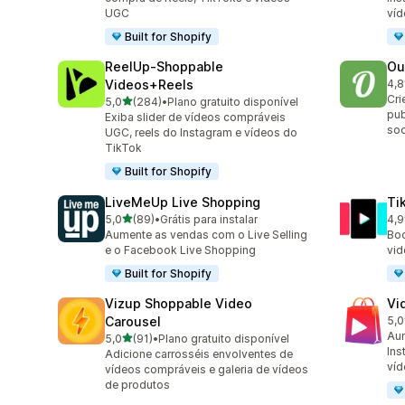
UGC
ví
Built for Shopify
ReelUp‑Shoppable
Ou
Videos+Reels
4,8
459
Cri
de 5 estrelas
5,0
(284)
•
Plano gratuito disponível
284 avaliações ao todo
pub
Exiba slider de vídeos compráveis
soc
UGC, reels do Instagram e vídeos do
TikTok
Built for Shopify
LiveMeUp Live Shopping
Ti
de 5 estrelas
5,0
(89)
•
Grátis para instalar
4,9
89 avaliações ao todo
42 
Aumente as vendas com o Live Selling
Boo
e o Facebook Live Shopping
vid
Built for Shopify
Vizup Shoppable Video
Vi
Carousel
5,0
26 
Aum
de 5 estrelas
5,0
(91)
•
Plano gratuito disponível
91 avaliações ao todo
Ins
Adicione carrosséis envolventes de
víd
vídeos compráveis e galeria de vídeos
de produtos