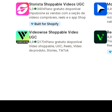
Storista Shoppable Videos UGC
Mo
de 5 estrelas
5,0
(49)
•
Plano gratuito disponível
4,9
49 avaliações ao todo
131
Impulsione as vendas com a seção de
Cri
vídeos compráveis, reels e o app Shop
móv
nat
Built for Shopify
Videowise Shoppable Video
Re
UGC
4,9
68 
Tra
de 5 estrelas
4,9
(217)
•
Plano gratuito disponível
217 avaliações ao todo
Ree
Vídeo shoppable, UGC, Reels, Vídeo
de produto, Stories, TikTok