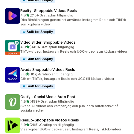
Built for Shopify
Reelfy‑ Shoppable Videos Reels
av 5 stjärnor
4,8
(218)
•
Gratisplan tillgänglig
218 recensioner totalt
Öka försäljningen genom att använda Instagram Reels och TikTok
som köpbara videor
Built for Shopify
Video Slider: Shoppable Videos
av 5 stjärnor
4,9
(349)
•
Gratisplan tillgänglig
349 recensioner totalt
TikTok-videor, Instagram Reels och UGC-videor som köpbara videor
Built for Shopify
Avada Shoppable Videos Reels
av 5 stjärnor
5,0
(187)
•
Gratisplan tillgänglig
187 recensioner totalt
Gör om TikTok, Instagram Reels och UGC till köpbara videor
Built for Shopify
Outfy ‑ Social Media Auto Post
av 5 stjärnor
4,8
(459)
•
Gratisplan tillgänglig
459 recensioner totalt
Skapa AI-videor och kampanjer, och publicera automatiskt på
sociala medier
ReelUp‑Shoppable Videos+Reels
av 5 stjärnor
4,9
(285)
•
Gratisplan tillgänglig
285 recensioner totalt
Visa köpbar UGC-videokarusell, Instagram Reels, TikTok-videor