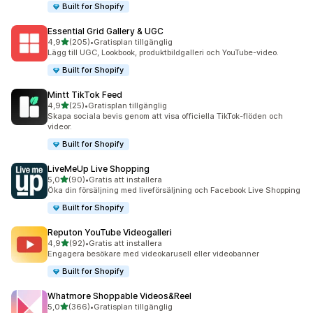
Built for Shopify
Essential Grid Gallery & UGC
av 5 stjärnor
4,9
(205)
•
Gratisplan tillgänglig
205 recensioner totalt
Lägg till UGC, Lookbook, produktbildgalleri och YouTube-video.
Built for Shopify
Mintt TikTok Feed
av 5 stjärnor
4,9
(25)
•
Gratisplan tillgänglig
25 recensioner totalt
Skapa sociala bevis genom att visa officiella TikTok-flöden och
videor.
Built for Shopify
LiveMeUp Live Shopping
av 5 stjärnor
5,0
(90)
•
Gratis att installera
90 recensioner totalt
Öka din försäljning med liveförsäljning och Facebook Live Shopping
Built for Shopify
Reputon YouTube Videogalleri
av 5 stjärnor
4,9
(92)
•
Gratis att installera
92 recensioner totalt
Engagera besökare med videokarusell eller videobanner
Built for Shopify
Whatmore Shoppable Videos&Reel
av 5 stjärnor
5,0
(366)
•
Gratisplan tillgänglig
366 recensioner totalt