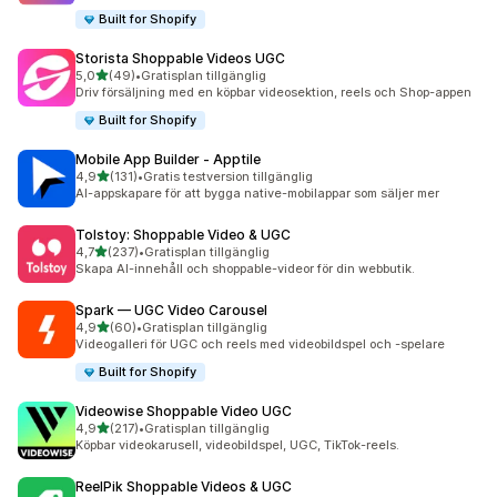
Built for Shopify
Storista Shoppable Videos UGC
av 5 stjärnor
5,0
(49)
•
Gratisplan tillgänglig
49 recensioner totalt
Driv försäljning med en köpbar videosektion, reels och Shop-appen
Built for Shopify
Mobile App Builder ‑ Apptile
av 5 stjärnor
4,9
(131)
•
Gratis testversion tillgänglig
131 recensioner totalt
AI-appskapare för att bygga native-mobilappar som säljer mer
Tolstoy: Shoppable Video & UGC
av 5 stjärnor
4,7
(237)
•
Gratisplan tillgänglig
237 recensioner totalt
Skapa AI-innehåll och shoppable-videor för din webbutik.
Spark — UGC Video Carousel
av 5 stjärnor
4,9
(60)
•
Gratisplan tillgänglig
60 recensioner totalt
Videogalleri för UGC och reels med videobildspel och -spelare
Built for Shopify
Videowise Shoppable Video UGC
av 5 stjärnor
4,9
(217)
•
Gratisplan tillgänglig
217 recensioner totalt
Köpbar videokarusell, videobildspel, UGC, TikTok-reels.
ReelPik Shoppable Videos & UGC