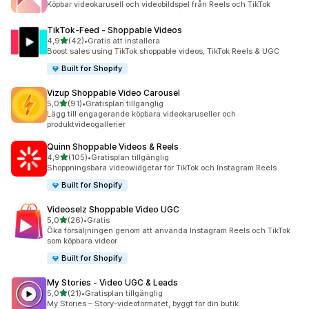
Köpbar videokarusell och videobildspel från Reels och TikTok
TikTok‑Feed ‑ Shoppable Videos
av 5 stjärnor
4,9
(42)
•
Gratis att installera
42 recensioner totalt
Boost sales using TikTok shoppable videos, TikTok Reels & UGC
Built for Shopify
Vizup Shoppable Video Carousel
av 5 stjärnor
5,0
(91)
•
Gratisplan tillgänglig
91 recensioner totalt
Lägg till engagerande köpbara videokaruseller och
produktvideogallerier
Quinn Shoppable Videos & Reels
av 5 stjärnor
4,9
(105)
•
Gratisplan tillgänglig
105 recensioner totalt
Shoppningsbara videowidgetar för TikTok och Instagram Reels
Built for Shopify
Videoselz Shoppable Video UGC
av 5 stjärnor
5,0
(26)
•
Gratis
26 recensioner totalt
Öka försäljningen genom att använda Instagram Reels och TikTok
som köpbara videor
Built for Shopify
My Stories ‑ Video UGC & Leads
av 5 stjärnor
5,0
(21)
•
Gratisplan tillgänglig
21 recensioner totalt
My Stories – Story-videoformatet, byggt för din butik.