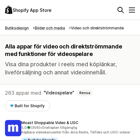
Shopify App Store
Butiksdesign
Bilder och media
Video och direktströmmande
Alla appar för video och direktströmmande
med funktioner för videospelare
Visa dina produkter i reels med köplänkar,
liveförsäljning och annat videoinnehåll.
263 appar med
Videospelare
Rensa
Built for Shopify
Moast Shoppable Video & UGC
av 5 stjärnor
5,0
(306)
•
Gratisplan tillgänglig
306 recensioner totalt
Köpbara videokaruseller från dina Reels, TikToks och UGC-videor