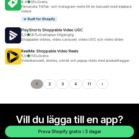
av 5 stjärnor
4,4
(9)
•
Gratis
9 recensioner totalt
Förvandla TikTok- och Instagram-reels till en karusell med köpbara
videor
Built for Shopify
PlayShorts Shoppable Video UGC
av 5 stjärnor
5,0
(87)
•
Gratisplan tillgänglig
87 recensioner totalt
Shoppable videos, video carousel, video UGC och video slider
ReelMe: Shoppable Video Reels
av 5 stjärnor
5,0
(13)
•
Gratis
13 recensioner totalt
Videokarusell, stories, rutnät och popup-reels med produkttaggar
1
2
3
4
11
Vill du lägga till en app?
Prova Shopify gratis i 3 dagar