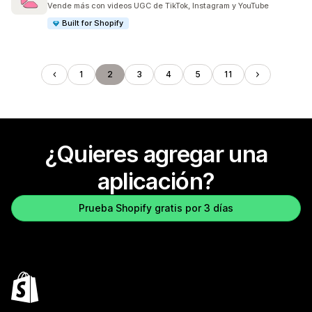
Vende más con videos UGC de TikTok, Instagram y YouTube
Built for Shopify
1
2
3
4
5
11
¿Quieres agregar una
aplicación?
Prueba Shopify gratis por 3 días