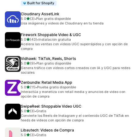
Built for Shopify
Cloudinary AssetLink
de 5 estrellas
5.0
(3)
•
Plan gratis disponible
3 reseñas en total
Usa imágenes y videos de Cloudinary en tu tienda
Firework Shoppable Video & UGC
de 5 estrellas
5.0
(43)
•
Instalación gratuita
43 reseñas en total
Acelera las ventas con videos UGC superrápidos y con opción de
compra
Vidhawk: TikTok, Reels, Shorts
de 5 estrellas
5.0
(9)
•
Plan gratis disponible
9 reseñas en total
Genera tráfico con videos cortos creados con IA y UGC para redes
sociales
Zenbundle: Retail Media App
de 5 estrellas
5.0
(11)
•
Prueba gratis disponible
11 reseñas en total
Interactúa y monetiza con retail media y anuncios de video con
opción de compra
SwipeReel: Shoppable Video UGC
de 5 estrellas
5.0
(3)
•
Gratis
3 reseñas en total
Convierte los Reels de Instagram y el contenido UGC de TikTok en
feeds de videos con opción de compra
Libautech: Videos de Compra
de 5 estrellas
5.0
(3)
•
Gratis
3 reseñas en total