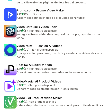
de tu sitio web y las páginas de detalles del producto
Promo.com ‑ Promo Video Maker
de 5 estrellas
4.8
(229)
•
Gratis
229 reseñas en total
¡Crea videos profesionales de productos en minutos!
Video Carousel : Video Reels
de 5 estrellas
5.0
(8)
•
Plan gratis disponible
8 reseñas en total
Instagram Reels, slider de video, reel de compra, reproductor de
video
VideoPoint — Fashion AI Videos
de 5 estrellas
5.0
(29)
•
Plan gratis disponible
29 reseñas en total
Una aplicación para crear, distribuir y vender con videos de moda
con IA
Post IQ: AI Social Videos
de 5 estrellas
5.0
(6)
•
Plan gratis disponible
6 reseñas en total
Crea videos impactantes para redes sociales en minutos
VideoMagic: AI Product Videos
de 5 estrellas
5.0
(3)
•
Plan gratis disponible
3 reseñas en total
Genera videos de productos con IA en minutos
Vidoo ‑ AI Product Video Maker
de 5 estrellas
4.5
(7)
•
Plan gratis disponible
7 reseñas en total
Videos de productos automatizados con IA para tu tienda en línea