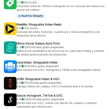
de 5 estrellas
4.3
(8)
•
Gratis
8 reseñas en total
Convierte reels de TikTok e Instagram en un carrusel de videos con
opción de compra
Built for Shopify
ReelMe: Shoppable Video Reels
de 5 estrellas
5.0
(13)
•
Gratis
13 reseñas en total
Carrusel de video, historias, cuadrícula y reels emergentes con
etiquetas de producto
Minta Social Videos Auto Post
de 5 estrellas
4.4
(285)
•
Prueba gratis disponible
285 reseñas en total
Publicación automática de anuncios en video para redes y creador
de videos promocionales de productos
EasyVideo: Shoppable Video
de 5 estrellas
4.8
(64)
•
Plan gratis disponible
64 reseñas en total
Más ventas con UGC, Instagram y TikTok como shoppable videos
JOIN: Shoppable Video & UGC
de 5 estrellas
5.0
(18)
•
Prueba gratis disponible
18 reseñas en total
Agrega videos de compra, UGC e historias web a tu tienda
Sauce: Instagram, TikTok & UGC
de 5 estrellas
4.6
(299)
•
Prueba gratis disponible
299 reseñas en total
Vende más con UGC, videos con opción de compra y compras
impulsadas por influencers