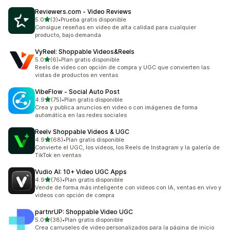
Reviewers.com ‑ Video Reviews
de 5 estrellas
5.0
(3)
•
Prueba gratis disponible
3 reseñas en total
Consigue reseñas en video de alta calidad para cualquier
producto, bajo demanda
VyReel: Shoppable Videos&Reels
de 5 estrellas
5.0
(6)
•
Plan gratis disponible
6 reseñas en total
Reels de video con opción de compra y UGC que convierten las
vistas de productos en ventas
VibeFlow ‑ Social Auto Post
de 5 estrellas
4.9
(75)
•
Plan gratis disponible
75 reseñas en total
Crea y publica anuncios en video o con imágenes de forma
automática en las redes sociales
Reelv Shoppable Videos & UGC
de 5 estrellas
4.9
(68)
•
Plan gratis disponible
68 reseñas en total
Convierte el UGC, los videos, los Reels de Instagram y la galería de
TikTok en ventas
Vudio AI: 10+ Video UGC Apps
de 5 estrellas
4.9
(76)
•
Plan gratis disponible
76 reseñas en total
Vende de forma más inteligente con videos con IA, ventas en vivo y
videos con opción de compra
partnrUP: Shoppable Video UGC
de 5 estrellas
5.0
(38)
•
Plan gratis disponible
38 reseñas en total
Crea carruseles de video personalizados para la página de inicio