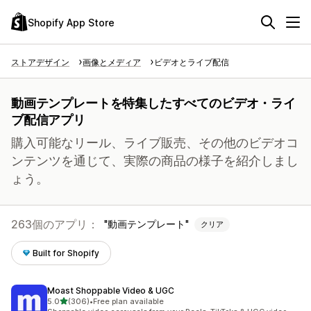
Shopify App Store
ストアデザイン
画像とメディア
ビデオとライブ配信
動画テンプレートを特集したすべてのビデオ・ライ
ブ配信アプリ
購入可能なリール、ライブ販売、その他のビデオコ
ンテンツを通じて、実際の商品の様子を紹介しまし
ょう。
263個のアプリ：
動画テンプレート
クリア
Built for Shopify
Moast Shoppable Video & UGC
5つ星中
5.0
(306)
•
Free plan available
合計レビュー数：306件