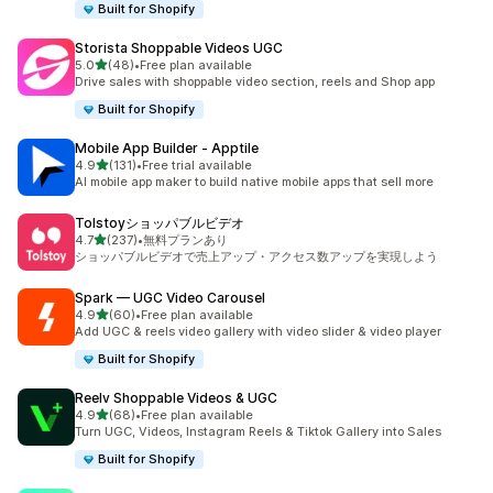
Built for Shopify
Storista Shoppable Videos UGC
5つ星中
5.0
(48)
•
Free plan available
合計レビュー数：48件
Drive sales with shoppable video section, reels and Shop app
Built for Shopify
Mobile App Builder ‑ Apptile
5つ星中
4.9
(131)
•
Free trial available
合計レビュー数：131件
AI mobile app maker to build native mobile apps that sell more
Tolstoyショッパブルビデオ
5つ星中
4.7
(237)
•
無料プランあり
合計レビュー数：237件
ショッパブルビデオで売上アップ・アクセス数アップを実現しよう
Spark — UGC Video Carousel
5つ星中
4.9
(60)
•
Free plan available
合計レビュー数：60件
Add UGC & reels video gallery with video slider & video player
Built for Shopify
Reelv Shoppable Videos & UGC
5つ星中
4.9
(68)
•
Free plan available
合計レビュー数：68件
Turn UGC, Videos, Instagram Reels & Tiktok Gallery into Sales
Built for Shopify