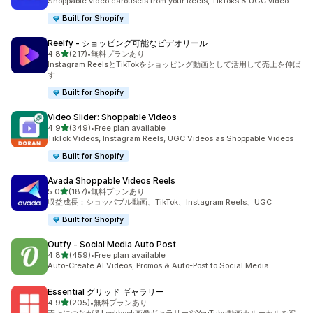
Shoppable video carousels from your Reels, TikToks & UGC video
Built for Shopify
Reelfy ‑ ショッピング可能なビデオリール
5つ星中
4.8
(217)
•
無料プランあり
合計レビュー数：217件
Instagram ReelsとTikTokをショッピング動画として活用して売上を伸ば
す
Built for Shopify
Video Slider: Shoppable Videos
5つ星中
4.9
(349)
•
Free plan available
合計レビュー数：349件
TikTok Videos, Instagram Reels, UGC Videos as Shoppable Videos
Built for Shopify
Avada Shoppable Videos Reels
5つ星中
5.0
(187)
•
無料プランあり
合計レビュー数：187件
収益成長：ショッパブル動画、TikTok、Instagram Reels、UGC
Built for Shopify
Outfy ‑ Social Media Auto Post
5つ星中
4.8
(459)
•
Free plan available
合計レビュー数：459件
Auto-Create AI Videos, Promos & Auto-Post to Social Media
Essential グリッド ギャラリー
5つ星中
4.9
(205)
•
無料プランあり
合計レビュー数：205件