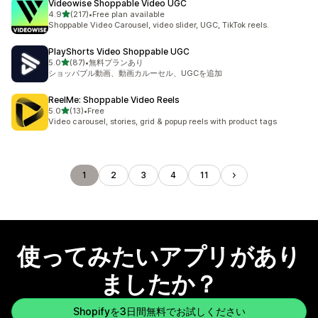
Videowise Shoppable Video UGC
5つ星中
4.9
(217)
•
Free plan available
合計レビュー数：217件
Shoppable Video Carousel, video slider, UGC, TikTok reels.
PlayShorts Video Shoppable UGC
5つ星中
5.0
(87)
•
無料プランあり
合計レビュー数：87件
ショッパブル動画、動画カルーセル、UGCを追加
ReelMe: Shoppable Video Reels
5つ星中
5.0
(13)
•
Free
合計レビュー数：13件
Video carousel, stories, grid & popup reels with product tags
1
2
3
4
11
使ってみたいアプリがあり
ましたか？
Shopifyを3日間無料でお試しください