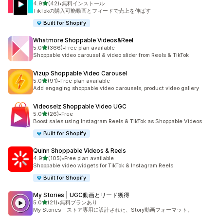
5つ星中
4.9
(42)
•
無料インストール
合計レビュー数：42件
TikTokの購入可能動画とフィードで売上を伸ばす
Built for Shopify
Whatmore Shoppable Videos&Reel
5つ星中
5.0
(366)
•
Free plan available
合計レビュー数：366件
Shoppable video carousel & video slider from Reels & TikTok
Vizup Shoppable Video Carousel
5つ星中
5.0
(91)
•
Free plan available
合計レビュー数：91件
Add engaging shoppable video carousels, product video gallery
Videoselz Shoppable Video UGC
5つ星中
5.0
(26)
•
Free
合計レビュー数：26件
Boost sales using Instagram Reels & TikTok as Shoppable Videos
Built for Shopify
Quinn Shoppable Videos & Reels
5つ星中
4.9
(105)
•
Free plan available
合計レビュー数：105件
Shoppable video widgets for TikTok & Instagram Reels
Built for Shopify
My Stories | UGC動画とリード獲得
5つ星中
5.0
(21)
•
無料プランあり
合計レビュー数：21件
My Stories – ストア専用に設計された、Story動画フォーマット。