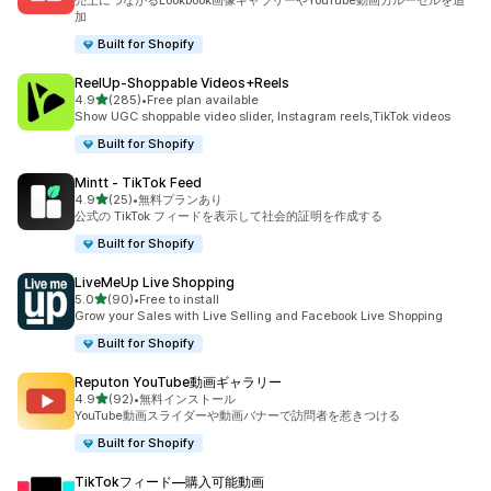
売上につながるLookbook画像ギャラリーやYouTube動画カルーセルを追
加
Built for Shopify
ReelUp‑Shoppable Videos+Reels
5つ星中
4.9
(285)
•
Free plan available
合計レビュー数：285件
Show UGC shoppable video slider, Instagram reels,TikTok videos
Built for Shopify
Mintt ‑ TikTok Feed
5つ星中
4.9
(25)
•
無料プランあり
合計レビュー数：25件
公式の TikTok フィードを表示して社会的証明を作成する
Built for Shopify
LiveMeUp Live Shopping
5つ星中
5.0
(90)
•
Free to install
合計レビュー数：90件
Grow your Sales with Live Selling and Facebook Live Shopping
Built for Shopify
Reputon YouTube動画ギャラリー
5つ星中
4.9
(92)
•
無料インストール
合計レビュー数：92件
YouTube動画スライダーや動画バナーで訪問者を惹きつける
Built for Shopify
TikTokフィード—購入可能動画