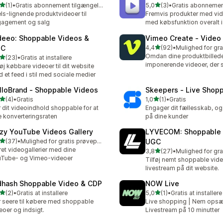
ud af 5 stjerner
ud af 5 stjerner
(1)
•
Gratis abonnement tilgængeligt
5,0
(3)
•
nmeldelser i alt
3 anmeldelser i alt
ls-lignende produktvideoer til
Fremvis produkter med vid
agement og salg
med købsfunktion overalt i 
deeo: Shoppable Videos &
Vimeo Create ‑ Video
ud af 5 stjerner
GC
4,4
(92)
•
92 anmeldelser i alt
Omdan dine produktbilleder
ud af 5 stjerner
(23)
•
Gratis at installere
anmeldelser i alt
imponerende videoer, der 
føj købbare videoer til dit website
 et feed i stil med sociale medier
lloBrand ‑ Shoppable Videos
Skeepers ‑ Live Shop
ud af 5 stjerner
ud af 5 stjerner
(4)
•
Gratis
1,0
(1)
•
Gratis
nmeldelser i alt
1 anmeldelser i alt
 dit videoindhold shoppable for at
Engager dit fællesskab, og
 konverteringsraten
på dine kunder
zy YouTube Videos Gallery
LYVECOM: Shoppable 
ud af 5 stjerner
(37)
•
Mulighed for gratis prøveperiode
UGC
anmeldelser i alt
et videogallerier med dine
ud af 5 stjerner
3,8
(27)
•
27 anmeldelser i alt
Tube- og Vimeo-videoer
Tilføj nemt shoppable video
livestream på dit website.
dhash Shoppable Video & CDP
NOW Live
ud af 5 stjerner
ud af 5 stjerner
(2)
•
Gratis at installere
5,0
(1)
•
Gratis at installere
nmeldelser i alt
1 anmeldelser i alt
 seere til købere med shoppable
Live shopping | Nem opsæ
eoer og indsigt.
Livestream på 10 minutter