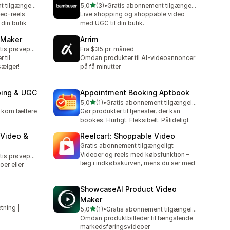
ud af 5 stjerner
Gratis abonnement tilgængeligt
5,0
(3)
•
Gratis abonnement tilgængeligt
3 anmeldelser i alt
eo-reels
Live shopping og shoppable video
din butik
med UGC til din butik.
 Maker
Arrim
Mulighed for gratis prøveperiode
Fra $35 pr. måned
 til
Omdan produkter til AI-videoannoncer
sælger!
på få minutter
ping & UGC
Appointment Booking Aptbook
ud af 5 stjerner
5,0
(1)
•
Gratis abonnement tilgængeligt
1 anmeldelser i alt
 kom tættere
Gør produkter til tjenester, der kan
bookes. Hurtigt. Fleksibelt. Pålideligt
Video &
Reelcart: Shoppable Video
Gratis abonnement tilgængeligt
Videoer og reels med købsfunktion –
Mulighed for gratis prøveperiode
læg i indkøbskurven, mens du ser med
er eller
ShowcaseAI Product Video
Maker
tning |
ud af 5 stjerner
5,0
(1)
•
Gratis abonnement tilgængeligt
1 anmeldelser i alt
Omdan produktbilleder til fængslende
markedsføringsvideoer