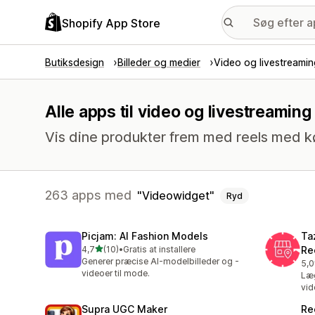
Shopify App Store
Butiksdesign
Billeder og medier
Video og livestreami
Alle apps til video og livestreami
Vis dine produkter frem med reels med k
263 apps med
Videowidget
Ryd
Picjam: AI Fashion Models
Ta
ud af 5 stjerner
4,7
(10)
•
Gratis at installere
Re
10 anmeldelser i alt
Generer præcise AI-modelbilleder og -
5,0
8 a
videoer til mode.
Læg
vid
Supra UGC Maker
Re