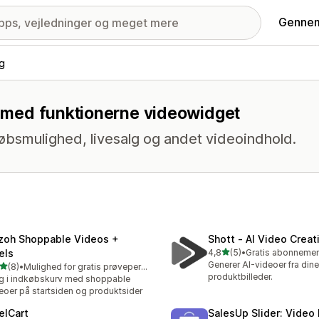
Gennem
ng
ng med funktionerne videowidget
øbsmulighed, livesalg og andet videoindhold.
zoh Shoppable Videos +
Shott ‑ AI Video Creat
ud af 5 stjerner
els
4,8
(5)
•
5 anmeldelser i alt
Generer AI-videoer fra dine
ud af 5 stjerner
(8)
•
Mulighed for gratis prøveperiode
nmeldelser i alt
produktbilleder.
 i indkøbskurv med shoppable
eoer på startsiden og produktsider
elCart
SalesUp Slider: Video