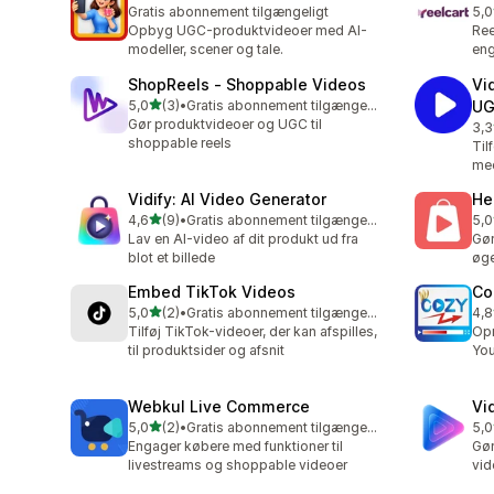
Gratis abonnement tilgængeligt
5,0
1 a
Opbyg UGC-produktvideoer med AI-
Ree
modeller, scener og tale.
eng
ShopReels ‑ Shoppable Videos
Vi
ud af 5 stjerner
5,0
(3)
•
Gratis abonnement tilgængeligt
U
3 anmeldelser i alt
Gør produktvideoer og UGC til
3,3
23 
shoppable reels
Til
med
Vidify: AI Video Generator
He
ud af 5 stjerner
4,6
(9)
•
Gratis abonnement tilgængeligt
5,0
9 anmeldelser i alt
4 a
Lav en AI-video af dit produkt ud fra
Gør
blot et billede
øge
Embed TikTok Videos
Co
ud af 5 stjerner
5,0
(2)
•
Gratis abonnement tilgængeligt
4,8
2 anmeldelser i alt
37 
Tilføj TikTok-videoer, der kan afspilles,
Opr
til produktsider og afsnit
You
Webkul Live Commerce
Vi
ud af 5 stjerner
5,0
(2)
•
Gratis abonnement tilgængeligt
5,0
2 anmeldelser i alt
2 a
Engager købere med funktioner til
Gør
livestreams og shoppable videoer
vid