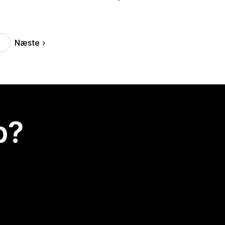
Næste
p?