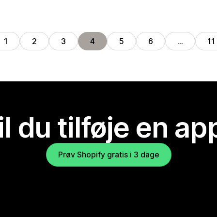
1
2
3
4
5
6
…
11
il du tilføje en ap
Prøv Shopify gratis i 3 dage