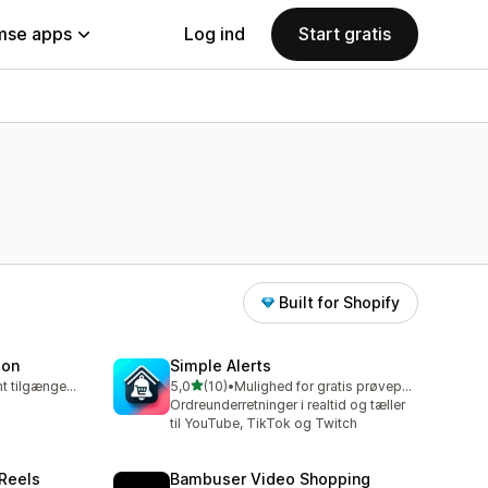
se apps
Log ind
Start gratis
Built for Shopify
ion
Simple Alerts
ud af 5 stjerner
Gratis abonnement tilgængeligt
5,0
(10)
•
Mulighed for gratis prøveperiode
10 anmeldelser i alt
Ordreunderretninger i realtid og tæller
til YouTube, TikTok og Twitch
 Reels
Bambuser Video Shopping