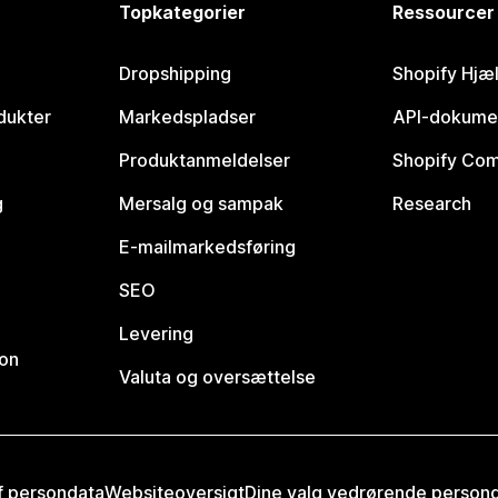
Topkategorier
Ressourcer
Dropshipping
Shopify Hjæ
dukter
Markedspladser
API-dokume
Produktanmeldelser
Shopify Co
g
Mersalg og sampak
Research
E-mailmarkedsføring
SEO
Levering
ion
Valuta og oversættelse
af persondata
Websiteoversigt
Dine valg vedrørende person