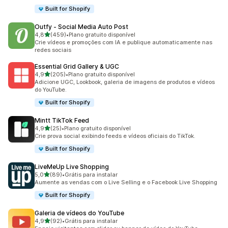
Built for Shopify
Outfy ‑ Social Media Auto Post
de 5 estrelas
4,8
(459)
•
Plano gratuito disponível
459 avaliações ao todo
Crie vídeos e promoções com IA e publique automaticamente nas
redes sociais
Essential Grid Gallery & UGC
de 5 estrelas
4,9
(205)
•
Plano gratuito disponível
205 avaliações ao todo
Adicione UGC, Lookbook, galeria de imagens de produtos e vídeos
do YouTube.
Built for Shopify
Mintt TikTok Feed
de 5 estrelas
4,9
(25)
•
Plano gratuito disponível
25 avaliações ao todo
Crie prova social exibindo feeds e vídeos oficiais do TikTok.
Built for Shopify
LiveMeUp Live Shopping
de 5 estrelas
5,0
(89)
•
Grátis para instalar
89 avaliações ao todo
Aumente as vendas com o Live Selling e o Facebook Live Shopping
Built for Shopify
Galeria de vídeos do YouTube
de 5 estrelas
4,9
(92)
•
Grátis para instalar
92 avaliações ao todo