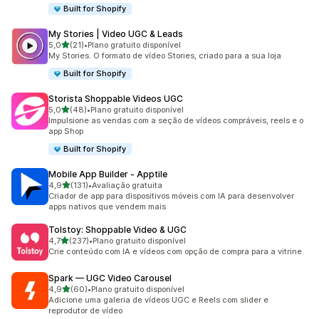
Built for Shopify
My Stories | Video UGC & Leads
de 5 estrelas
5,0
(21)
•
Plano gratuito disponível
21 avaliações ao todo
My Stories. O formato de vídeo Stories, criado para a sua loja
Built for Shopify
Storista Shoppable Videos UGC
de 5 estrelas
5,0
(48)
•
Plano gratuito disponível
48 avaliações ao todo
Impulsione as vendas com a seção de vídeos compráveis, reels e o
app Shop
Built for Shopify
Mobile App Builder ‑ Apptile
de 5 estrelas
4,9
(131)
•
Avaliação gratuita
131 avaliações ao todo
Criador de app para dispositivos móveis com IA para desenvolver
apps nativos que vendem mais
Tolstoy: Shoppable Video & UGC
de 5 estrelas
4,7
(237)
•
Plano gratuito disponível
237 avaliações ao todo
Crie conteúdo com IA e vídeos com opção de compra para a vitrine.
Spark — UGC Video Carousel
de 5 estrelas
4,9
(60)
•
Plano gratuito disponível
60 avaliações ao todo
Adicione uma galeria de vídeos UGC e Reels com slider e
reprodutor de vídeo