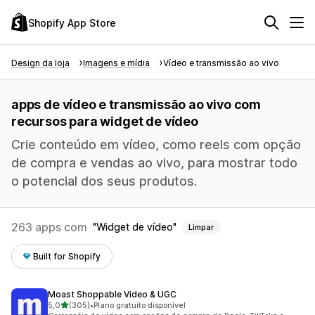
Shopify App Store
Design da loja
Imagens e mídia
Vídeo e transmissão ao vivo
apps de vídeo e transmissão ao vivo com
recursos para widget de vídeo
Crie conteúdo em vídeo, como reels com opção
de compra e vendas ao vivo, para mostrar todo
o potencial dos seus produtos.
263 apps com
Widget de vídeo
Limpar
Built for Shopify
Moast Shoppable Video & UGC
de 5 estrelas
5,0
(305)
•
Plano gratuito disponível
305 avaliações ao todo