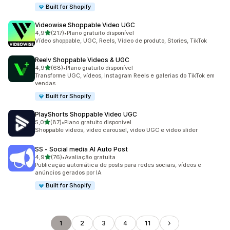
Built for Shopify
Videowise Shoppable Video UGC
de 5 estrelas
4,9
(217)
•
Plano gratuito disponível
217 avaliações ao todo
Vídeo shoppable, UGC, Reels, Vídeo de produto, Stories, TikTok
Reelv Shoppable Videos & UGC
de 5 estrelas
4,9
(68)
•
Plano gratuito disponível
68 avaliações ao todo
Transforme UGC, vídeos, Instagram Reels e galerias do TikTok em
vendas
Built for Shopify
PlayShorts Shoppable Video UGC
de 5 estrelas
5,0
(87)
•
Plano gratuito disponível
87 avaliações ao todo
Shoppable videos, video carousel, video UGC e video slider
SS ‑ Social media AI Auto Post
de 5 estrelas
4,9
(76)
•
Avaliação gratuita
76 avaliações ao todo
Publicação automática de posts para redes sociais, vídeos e
anúncios gerados por IA
Built for Shopify
1
2
3
4
11