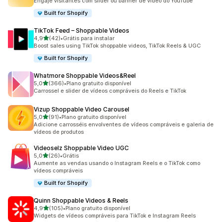
Engaje visitantes com slider ou banner de vídeo do YouTube
Built for Shopify
TikTok Feed – Shoppable Videos
de 5 estrelas
4,9
(42)
•
Grátis para instalar
42 avaliações ao todo
Boost sales using TikTok shoppable videos, TikTok Reels & UGC
Built for Shopify
Whatmore Shoppable Videos&Reel
de 5 estrelas
5,0
(366)
•
Plano gratuito disponível
366 avaliações ao todo
Carrossel e slider de vídeos compráveis do Reels e TikTok
Vizup Shoppable Video Carousel
de 5 estrelas
5,0
(91)
•
Plano gratuito disponível
91 avaliações ao todo
Adicione carrosséis envolventes de vídeos compráveis e galeria de
vídeos de produtos
Videoselz Shoppable Video UGC
de 5 estrelas
5,0
(26)
•
Grátis
26 avaliações ao todo
Aumente as vendas usando o Instagram Reels e o TikTok como
vídeos compráveis
Built for Shopify
Quinn Shoppable Videos & Reels
de 5 estrelas
4,9
(105)
•
Plano gratuito disponível
105 avaliações ao todo
Widgets de vídeos compráveis para TikTok e Instagram Reels