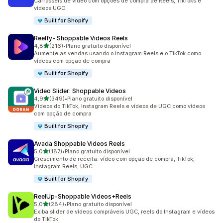
Carrosséis de vídeo com opções de compra de Reels, TikToks e
vídeos UGC
Built for Shopify
Reelfy‑ Shoppable Videos Reels
de 5 estrelas
4,8
(216)
•
Plano gratuito disponível
216 avaliações ao todo
Aumente as vendas usando o Instagram Reels e o TikTok como
vídeos com opção de compra
Built for Shopify
Video Slider: Shoppable Videos
de 5 estrelas
4,9
(349)
•
Plano gratuito disponível
349 avaliações ao todo
Vídeos do TikTok, Instagram Reels e vídeos de UGC como vídeos
com opção de compra
Built for Shopify
Avada Shoppable Videos Reels
de 5 estrelas
5,0
(187)
•
Plano gratuito disponível
187 avaliações ao todo
Crescimento de receita: vídeo com opção de compra, TikTok,
Instagram Reels, UGC
Built for Shopify
ReelUp‑Shoppable Videos+Reels
de 5 estrelas
5,0
(284)
•
Plano gratuito disponível
284 avaliações ao todo
Exiba slider de vídeos compráveis UGC, reels do Instagram e vídeos
do TikTok