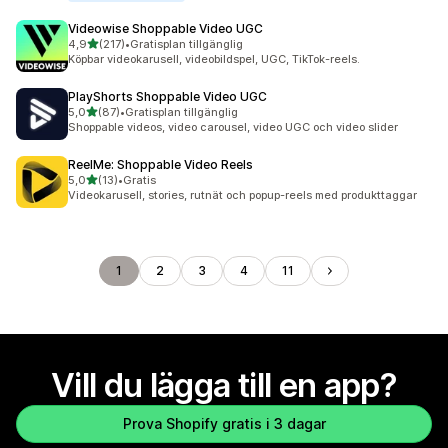
Videowise Shoppable Video UGC
av 5 stjärnor
4,9
(217)
•
Gratisplan tillgänglig
217 recensioner totalt
Köpbar videokarusell, videobildspel, UGC, TikTok-reels.
PlayShorts Shoppable Video UGC
av 5 stjärnor
5,0
(87)
•
Gratisplan tillgänglig
87 recensioner totalt
Shoppable videos, video carousel, video UGC och video slider
ReelMe: Shoppable Video Reels
av 5 stjärnor
5,0
(13)
•
Gratis
13 recensioner totalt
Videokarusell, stories, rutnät och popup-reels med produkttaggar
1
2
3
4
11
Vill du lägga till en app?
Prova Shopify gratis i 3 dagar