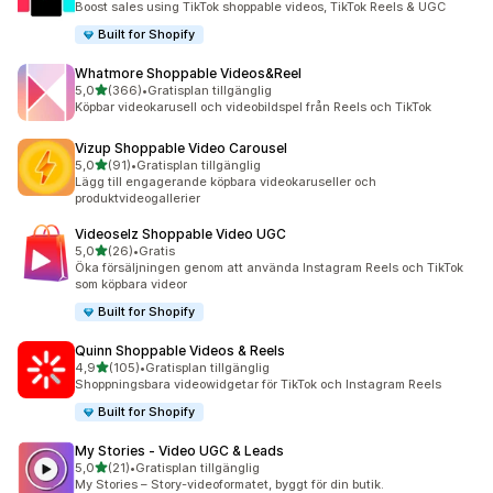
Boost sales using TikTok shoppable videos, TikTok Reels & UGC
Built for Shopify
Whatmore Shoppable Videos&Reel
av 5 stjärnor
5,0
(366)
•
Gratisplan tillgänglig
366 recensioner totalt
Köpbar videokarusell och videobildspel från Reels och TikTok
Vizup Shoppable Video Carousel
av 5 stjärnor
5,0
(91)
•
Gratisplan tillgänglig
91 recensioner totalt
Lägg till engagerande köpbara videokaruseller och
produktvideogallerier
Videoselz Shoppable Video UGC
av 5 stjärnor
5,0
(26)
•
Gratis
26 recensioner totalt
Öka försäljningen genom att använda Instagram Reels och TikTok
som köpbara videor
Built for Shopify
Quinn Shoppable Videos & Reels
av 5 stjärnor
4,9
(105)
•
Gratisplan tillgänglig
105 recensioner totalt
Shoppningsbara videowidgetar för TikTok och Instagram Reels
Built for Shopify
My Stories ‑ Video UGC & Leads
av 5 stjärnor
5,0
(21)
•
Gratisplan tillgänglig
21 recensioner totalt
My Stories – Story-videoformatet, byggt för din butik.