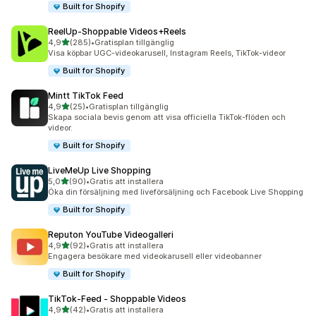
Built for Shopify
ReelUp‑Shoppable Videos+Reels
av 5 stjärnor
4,9
(285)
•
Gratisplan tillgänglig
285 recensioner totalt
Visa köpbar UGC-videokarusell, Instagram Reels, TikTok-videor
Built for Shopify
Mintt TikTok Feed
av 5 stjärnor
4,9
(25)
•
Gratisplan tillgänglig
25 recensioner totalt
Skapa sociala bevis genom att visa officiella TikTok-flöden och
videor.
Built for Shopify
LiveMeUp Live Shopping
av 5 stjärnor
5,0
(90)
•
Gratis att installera
90 recensioner totalt
Öka din försäljning med liveförsäljning och Facebook Live Shopping
Built for Shopify
Reputon YouTube Videogalleri
av 5 stjärnor
4,9
(92)
•
Gratis att installera
92 recensioner totalt
Engagera besökare med videokarusell eller videobanner
Built for Shopify
TikTok‑Feed ‑ Shoppable Videos
av 5 stjärnor
4,9
(42)
•
Gratis att installera
42 recensioner totalt