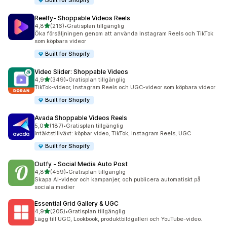
Built for Shopify
Reelfy‑ Shoppable Videos Reels
av 5 stjärnor
4,8
(216)
•
Gratisplan tillgänglig
216 recensioner totalt
Öka försäljningen genom att använda Instagram Reels och TikTok
som köpbara videor
Built for Shopify
Video Slider: Shoppable Videos
av 5 stjärnor
4,9
(349)
•
Gratisplan tillgänglig
349 recensioner totalt
TikTok-videor, Instagram Reels och UGC-videor som köpbara videor
Built for Shopify
Avada Shoppable Videos Reels
av 5 stjärnor
5,0
(187)
•
Gratisplan tillgänglig
187 recensioner totalt
Intäktstillväxt: köpbar video, TikTok, Instagram Reels, UGC
Built for Shopify
Outfy ‑ Social Media Auto Post
av 5 stjärnor
4,8
(459)
•
Gratisplan tillgänglig
459 recensioner totalt
Skapa AI-videor och kampanjer, och publicera automatiskt på
sociala medier
Essential Grid Gallery & UGC
av 5 stjärnor
4,9
(205)
•
Gratisplan tillgänglig
205 recensioner totalt
Lägg till UGC, Lookbook, produktbildgalleri och YouTube-video.