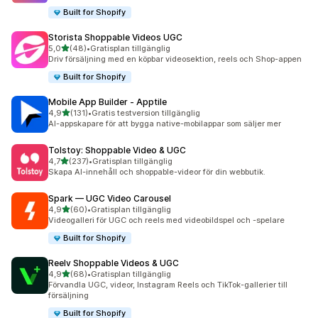
Built for Shopify
Storista Shoppable Videos UGC
av 5 stjärnor
5,0
(48)
•
Gratisplan tillgänglig
48 recensioner totalt
Driv försäljning med en köpbar videosektion, reels och Shop-appen
Built for Shopify
Mobile App Builder ‑ Apptile
av 5 stjärnor
4,9
(131)
•
Gratis testversion tillgänglig
131 recensioner totalt
AI-appskapare för att bygga native-mobilappar som säljer mer
Tolstoy: Shoppable Video & UGC
av 5 stjärnor
4,7
(237)
•
Gratisplan tillgänglig
237 recensioner totalt
Skapa AI-innehåll och shoppable-videor för din webbutik.
Spark — UGC Video Carousel
av 5 stjärnor
4,9
(60)
•
Gratisplan tillgänglig
60 recensioner totalt
Videogalleri för UGC och reels med videobildspel och -spelare
Built for Shopify
Reelv Shoppable Videos & UGC
av 5 stjärnor
4,9
(68)
•
Gratisplan tillgänglig
68 recensioner totalt
Förvandla UGC, videor, Instagram Reels och TikTok-gallerier till
försäljning
Built for Shopify