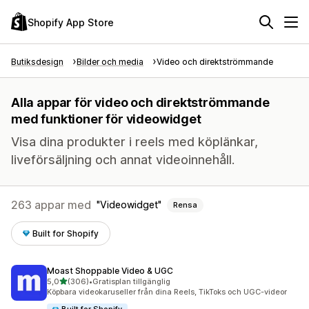
Shopify App Store
Butiksdesign
Bilder och media
Video och direktströmmande
Alla appar för video och direktströmmande
med funktioner för videowidget
Visa dina produkter i reels med köplänkar,
liveförsäljning och annat videoinnehåll.
263 appar med
Videowidget
Rensa
Built for Shopify
Moast Shoppable Video & UGC
av 5 stjärnor
5,0
(306)
•
Gratisplan tillgänglig
306 recensioner totalt
Köpbara videokaruseller från dina Reels, TikToks och UGC-videor