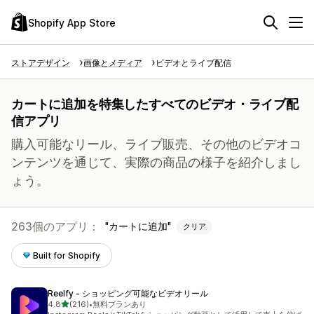
Shopify App Store
ストアデザイン
画像とメディア
ビデオとライブ配信
カートに追加を特集したすべてのビデオ・ライブ配
信アプリ
購入可能なリール、ライブ販売、その他のビデオコ
ンテンツを通じて、実際の商品の様子を紹介しまし
ょう。
263個のアプリ：
カートに追加
クリア
Built for Shopify
Reelfy ‑ ショッピング可能なビデオリール
5つ星中
4.8
(216)
•
無料プランあり
合計レビュー数：216件