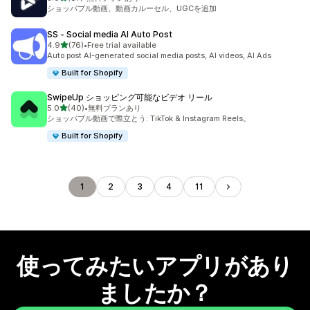
合計レビュー数：87件
ショッパブル動画、動画カルーセル、UGCを追加
SS ‑ Social media AI Auto Post
5つ星中
4.9
(76)
•
Free trial available
合計レビュー数：76件
Auto post AI-generated social media posts, AI videos, AI Ads
Built for Shopify
SwipeUp ショッピング可能なビデオ リール
5つ星中
5.0
(40)
•
無料プランあり
合計レビュー数：40件
ショッパブル動画で際立とう: TikTok & Instagram Reels。
Built for Shopify
1
2
3
4
11
使ってみたいアプリがあり
ましたか？