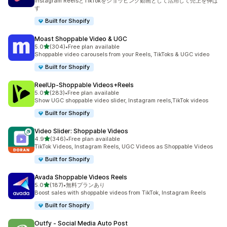
Instagram ReelsとTikTokをショッピング動画として活用して売上を伸ば
す
Built for Shopify
Moast Shoppable Video & UGC
5つ星中
5.0
(304)
•
Free plan available
合計レビュー数：304件
Shoppable video carousels from your Reels, TikToks & UGC video
Built for Shopify
ReelUp‑Shoppable Videos+Reels
5つ星中
5.0
(283)
•
Free plan available
合計レビュー数：283件
Show UGC shoppable video slider, Instagram reels,TikTok videos
Built for Shopify
Video Slider: Shoppable Videos
5つ星中
4.9
(346)
•
Free plan available
合計レビュー数：346件
TikTok Videos, Instagram Reels, UGC Videos as Shoppable Videos
Built for Shopify
Avada Shoppable Videos Reels
5つ星中
5.0
(187)
•
無料プランあり
合計レビュー数：187件
Boost sales with shoppable videos from TikTok, Instagram Reels
Built for Shopify
Outfy ‑ Social Media Auto Post