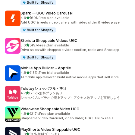
Built for Shopify
Spark — UGC Video Carousel
5つ星中
4.9
(60)
•
Free plan available
合計レビュー数：60件
Add UGC & reels video gallery with video slider & video player
Built for Shopify
Storista Shoppable Videos UGC
5つ星中
5.0
(49)
•
Free plan available
合計レビュー数：49件
Drive sales with shoppable video section, reels and Shop app
Built for Shopify
Mobile App Builder ‑ Apptile
5つ星中
4.9
(131)
•
Free trial available
合計レビュー数：131件
AI mobile app maker to build native mobile apps that sell more
Tolstoyショッパブルビデオ
5つ星中
4.7
(237)
•
無料プランあり
合計レビュー数：237件
ショッパブルビデオで売上アップ・アクセス数アップを実現しよう
Videowise Shoppable Video UGC
5つ星中
4.9
(217)
•
Free plan available
合計レビュー数：217件
Shoppable Video Carousel, video slider, UGC, TikTok reels.
PlayShorts Video Shoppable UGC
5つ星中
5.0
(87)
•
無料プランあり