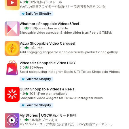
5つ星中
4.9
(92)
•
無料インストール
合計レビュー数：92件
YouTube動画スライダーや動画バナーで訪問者を惹きつける
Built for Shopify
Whatmore Shoppable Videos&Reel
5つ星中
5.0
(366)
•
Free plan available
合計レビュー数：366件
Shoppable video carousel & video slider from Reels & TikTok
Vizup Shoppable Video Carousel
5つ星中
5.0
(91)
•
Free
合計レビュー数：91件
Add engaging shoppable video carousels, product video gallery
Videoselz Shoppable Video UGC
5つ星中
5.0
(26)
•
Free
合計レビュー数：26件
Boost sales using Instagram Reels & TikTok as Shoppable Videos
Built for Shopify
Quinn Shoppable Videos & Reels
5つ星中
4.9
(105)
•
Free plan available
合計レビュー数：105件
Shoppable video widgets for TikTok & Instagram Reels
Built for Shopify
My Stories | UGC動画とリード獲得
5つ星中
5.0
(21)
•
無料プランあり
合計レビュー数：21件
My Stories – ストア専用に設計された、Story動画フォーマット。