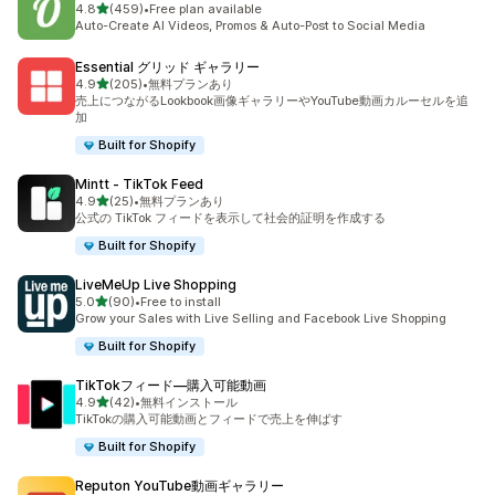
5つ星中
4.8
(459)
•
Free plan available
合計レビュー数：459件
Auto-Create AI Videos, Promos & Auto-Post to Social Media
Essential グリッド ギャラリー
5つ星中
4.9
(205)
•
無料プランあり
合計レビュー数：205件
売上につながるLookbook画像ギャラリーやYouTube動画カルーセルを追
加
Built for Shopify
Mintt ‑ TikTok Feed
5つ星中
4.9
(25)
•
無料プランあり
合計レビュー数：25件
公式の TikTok フィードを表示して社会的証明を作成する
Built for Shopify
LiveMeUp Live Shopping
5つ星中
5.0
(90)
•
Free to install
合計レビュー数：90件
Grow your Sales with Live Selling and Facebook Live Shopping
Built for Shopify
TikTokフィード—購入可能動画
5つ星中
4.9
(42)
•
無料インストール
合計レビュー数：42件
TikTokの購入可能動画とフィードで売上を伸ばす
Built for Shopify
Reputon YouTube動画ギャラリー