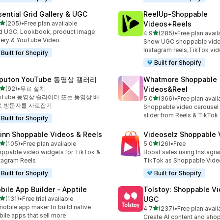
sential Grid Gallery & UGC
ReelUp‑Shoppable
별 5개 중
(205)
•
Free plan available
Videos+Reels
리뷰 205개
 UGC, Lookbook, product image
별 5개 중
4.9
(285)
•
Free plan avail
총 리뷰 285개
lery & YouTube Video.
Show UGC shoppable video
Instagram reels,TikTok vi
Built for Shopify
Built for Shopify
puton YouTube 동영상 갤러리
Whatmore Shoppable
별 5개 중
(92)
•
무료 설치
Videos&Reel
리뷰 92개
uTube 동영상 슬라이더 또는 동영상 배
별 5개 중
5.0
(366)
•
Free plan avail
총 리뷰 366개
로 방문자를 사로잡기
Shoppable video carousel
slider from Reels & TikTok
Built for Shopify
inn Shoppable Videos & Reels
Videoselz Shoppable
별 5개 중
별 5개 중
(105)
•
Free plan available
5.0
(26)
•
Free
리뷰 105개
총 리뷰 26개
ppable video widgets for TikTok &
Boost sales using Instagr
tagram Reels
TikTok as Shoppable Vide
Built for Shopify
Built for Shopify
bile App Builder ‑ Apptile
Tolstoy: Shoppable V
별 5개 중
(131)
•
Free trial available
UGC
리뷰 131개
mobile app maker to build native
별 5개 중
4.7
(237)
•
Free plan avail
총 리뷰 237개
ile apps that sell more
Create AI content and sho