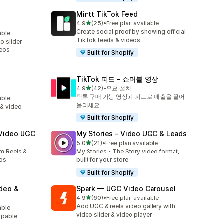
Mintt TikTok Feed
별 5개 중
4.9
(25)
•
Free plan available
총 리뷰 25개
Create social proof by showing official
able
TikTok feeds & videos.
 slider,
deos
Built for Shopify
TikTok 피드 – 쇼퍼블 영상
별 5개 중
4.9
(42)
•
무료 설치
총 리뷰 42개
틱톡 구매 가능 영상과 피드로 매출을 끌어
able
올리세요
 & video
Built for Shopify
 Video UGC
My Stories ‑ Video UGC & Leads
별 5개 중
5.0
(21)
•
Free plan available
총 리뷰 21개
am Reels &
My Stories - The Story video format,
os
built for your store.
Built for Shopify
ideo &
Spark — UGC Video Carousel
별 5개 중
4.9
(60)
•
Free plan available
총 리뷰 60개
Add UGC & reels video gallery with
able
video slider & video player
ppable