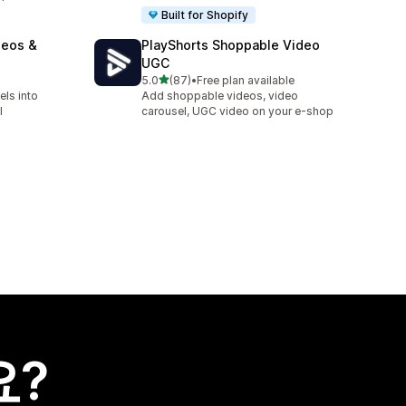
Built for Shopify
deos &
PlayShorts Shoppable Video
UGC
별 5개 중
5.0
(87)
•
Free plan available
총 리뷰 87개
els into
Add shoppable videos, video
l
carousel, UGC video on your e-shop
요?