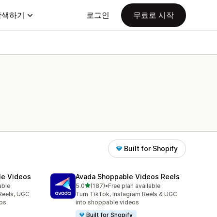
탐색하기
로그인
무료로 시작
Built for Shopify
le Videos
Avada Shoppable Videos Reels
별 5개 중
able
5.0
(187)
•
Free plan available
총 리뷰 187개
Reels, UGC
Turn TikTok, Instagram Reels & UGC
os
into shoppable videos
Built for Shopify