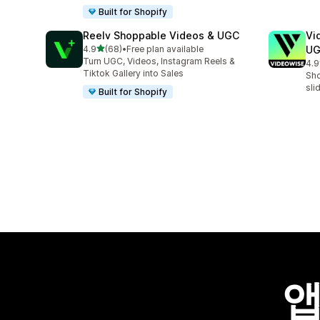
Built for Shopify
Reelv Shoppable Videos & UGC
Vi
별 5개 중
4.9
(68)
•
Free plan available
U
총 리뷰 68개
Turn UGC, Videos, Instagram Reels &
4.9
총 
Tiktok Gallery into Sales
Sho
sli
Built for Shopify
앱