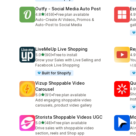
Outfy ‑ Social Media Auto Post
Es
별 5개 중
4.8
(459)
•
Free plan available
4.9
총 리뷰 459개
총 
Auto-Create AI Videos, Promos &
Add
Auto-Post to Social Media
gal
LiveMeUp Live Shopping
Re
별 5개 중
5.0
(90)
•
Free to install
4.9
총 리뷰 90개
총 
Grow your Sales with Live Selling and
Yo
Facebook Live Shopping
너
Built for Shopify
Vizup Shoppable Video
Qu
Carousel
4.9
총 
Sho
별 5개 중
5.0
(91)
•
Free plan available
총 리뷰 91개
Ins
Add engaging shoppable video
carousels, product video gallery
Storista Shoppable Videos UGC
Mo
별 5개 중
5.0
(48)
•
Free plan available
4.9
총 리뷰 48개
총 
Drive sales with shoppable video
AI 
section, reels and Shop app
mob