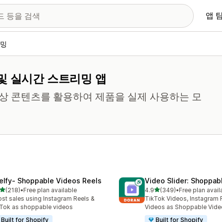
앱 
리밍
및 실시간 스트리밍 앱
영상 콘텐츠를 활용하여 제품을 실제 사용하는 모
elfy‑ Shoppable Videos Reels
Video Slider: Shoppab
별 5개 중
별 5개 중
(218)
•
Free plan available
4.9
(349)
•
Free plan avail
리뷰 218개
총 리뷰 349개
st sales using Instagram Reels &
TikTok Videos, Instagram 
Tok as shoppable videos
Videos as Shoppable Vide
Built for Shopify
Built for Shopify