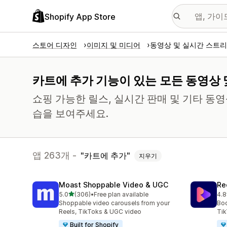
Shopify App Store
스토어 디자인
이미지 및 미디어
동영상 및 실시간 스트
카트에 추가 기능이 있는 모든 동영상 
쇼핑 가능한 릴스, 실시간 판매 및 기타 동
습을 보여주세요.
앱 263개 -
카트에 추가
지우기
Moast Shoppable Video & UGC
Re
별 5개 중
5.0
(306)
•
Free plan available
4.8
총 리뷰 306개
총 
Shoppable video carousels from your
Boo
Reels, TikToks & UGC video
Tik
Built for Shopify