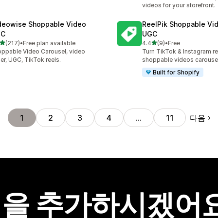
videos for your storefront.
deowise Shoppable Video
ReelPik Shoppable Vi
GC
UGC
별 5개 중
별 5개 중
(217)
•
Free plan available
4.4
(9)
•
Free
리뷰 217개
총 리뷰 9개
ppable Video Carousel, video
Turn TikTok & Instagram re
der, UGC, TikTok reels.
shoppable videos carouse
Built for Shopify
다음
1
2
3
4
…
11
을 추가하시겠어